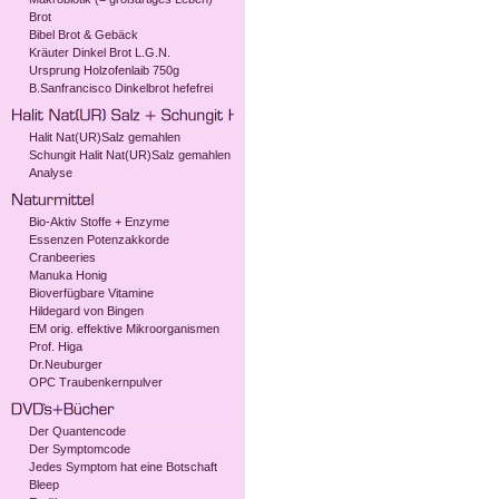
Brot
Bibel Brot & Gebäck
Kräuter Dinkel Brot L.G.N.
Ursprung Holzofenlaib 750g
B.Sanfrancisco Dinkelbrot hefefrei
Halit Nat(UR)Salz gemahlen
Schungit Halit Nat(UR)Salz gemahlen
Analyse
Bio-Aktiv Stoffe + Enzyme
Essenzen Potenzakkorde
Cranbeeries
Manuka Honig
Bioverfügbare Vitamine
Hildegard von Bingen
EM orig. effektive Mikroorganismen
Prof. Higa
Dr.Neuburger
OPC Traubenkernpulver
Der Quantencode
Der Symptomcode
Jedes Symptom hat eine Botschaft
Bleep