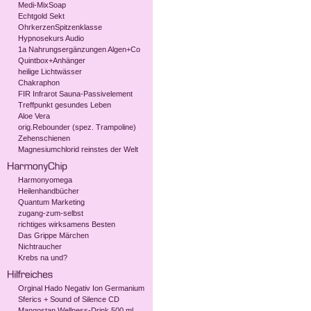
Medi-MixSoap
Echtgold Sekt
OhrkerzenSpitzenklasse
Hypnosekurs Audio
1a Nahrungsergänzungen Algen+Co
Quintbox+Anhänger
heilige Lichtwässer
Chakraphon
FIR Infrarot Sauna-Passivelement
Treffpunkt gesundes Leben
Aloe Vera
orig.Rebounder (spez. Trampoline)
Zehenschienen
Magnesiumchlorid reinstes der Welt
Harmonyomega
Heilenhandbücher
Quantum Marketing
zugang-zum-selbst
richtiges wirksamens Besten
Das Grippe Märchen
Nichtraucher
Krebs na und?
Orginal Hado Negativ Ion Germanium
Sferics + Sound of Silence CD
Mangostan Wellness-Drink 500 ml