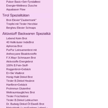
Pulser Basic+Set+Tyndalltest
Energie+Wellness Dusche
Aquabaser Flow
Brot-Elexier"Zaubertrank"
Trepfei mit Tiroler Herzblut
Bergheu Elexier Schnaps
Lebend Keim Brot
40 Heilkräuter IndioBrot
Aphorsia Brot
PurPur Leinsamenbrot mit
Anthocyane Bioaktivstoffe
F.X.Mayr Schmauen Brot
Aktivstoffe Energiebrot
100% B.Fein-Stoff-
Roggenbrot+Gebäck
Er+Sie Vitalbrot
Honig-Halit Dinkel Brot
Tiroler B.Dinkel Heubrot
Hanfbrot+Gebäck
ProImmun Glutenfrei
Weltraumtaugliches Brot
Tiroler Früchtebrot
Tiroler B.Dinkel Lebkuchen
Dr. Budwig Dinkel Öl Eiweiß Brot
Makrobiotik (= großartiges Leben) -