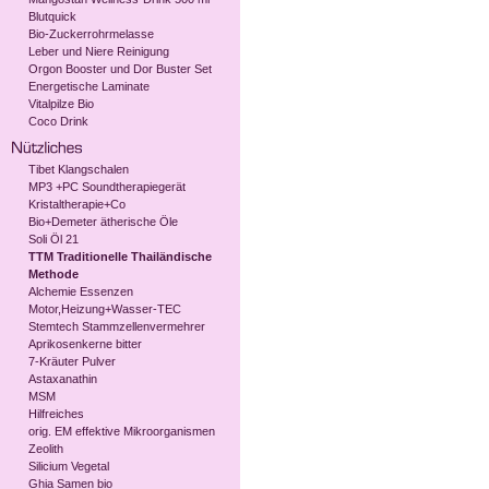
Blutquick
Bio-Zuckerrohrmelasse
Leber und Niere Reinigung
Orgon Booster und Dor Buster Set
Energetische Laminate
Vitalpilze Bio
Coco Drink
Tibet Klangschalen
MP3 +PC Soundtherapiegerät
Kristaltherapie+Co
Bio+Demeter ätherische Öle
Soli Öl 21
TTM Traditionelle Thailändische
Methode
Alchemie Essenzen
Motor,Heizung+Wasser-TEC
Stemtech Stammzellenvermehrer
Aprikosenkerne bitter
7-Kräuter Pulver
Astaxanathin
MSM
Hilfreiches
orig. EM effektive Mikroorganismen
Zeolith
Silicium Vegetal
Ghia Samen bio