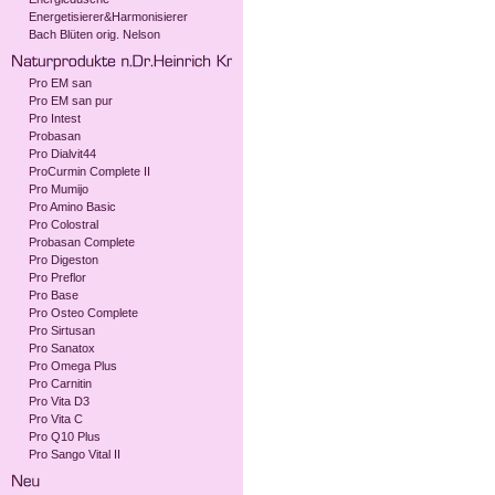
Energetisierer&Harmonisierer
Bach Blüten orig. Nelson
Pro EM san
Pro EM san pur
Pro Intest
Probasan
Pro Dialvit44
ProCurmin Complete II
Pro Mumijo
Pro Amino Basic
Pro Colostral
Probasan Complete
Pro Digeston
Pro Preflor
Pro Base
Pro Osteo Complete
Pro Sirtusan
Pro Sanatox
Pro Omega Plus
Pro Carnitin
Pro Vita D3
Pro Vita C
Pro Q10 Plus
Pro Sango Vital II