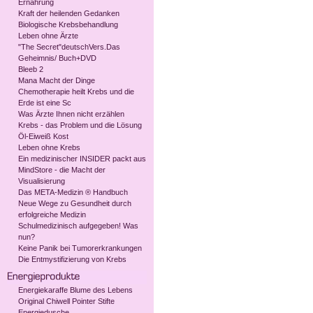
Ernährung
Kraft der heilenden Gedanken
Biologische Krebsbehandlung
Leben ohne Ärzte
"The Secret"deutschVers.Das
Geheimnis/ Buch+DVD
Bleeb 2
Mana Macht der Dinge
Chemotherapie heilt Krebs und die
Erde ist eine Sc
Was Ärzte Ihnen nicht erzählen
Krebs - das Problem und die Lösung
Öl-Eiweiß Kost
Leben ohne Krebs
Ein medizinischer INSIDER packt aus
MindStore - die Macht der
Visualisierung
Das META-Medizin ® Handbuch
Neue Wege zu Gesundheit durch
erfolgreiche Medizin
Schulmedizinisch aufgegeben! Was
nun?
Keine Panik bei Tumorerkrankungen
Die Entmystifizierung von Krebs
Energiekaraffe Blume des Lebens
Original Chiwell Pointer Stifte
Energiedusche