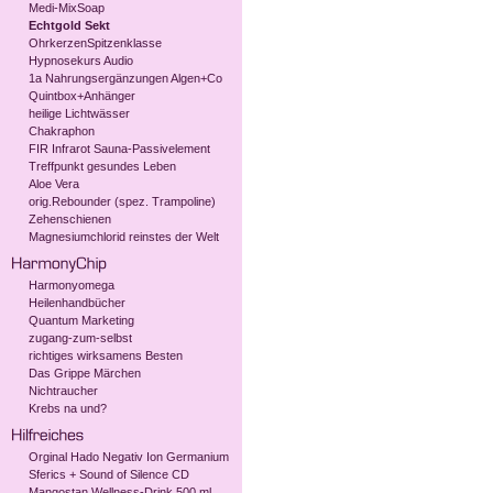
Medi-MixSoap
Echtgold Sekt
OhrkerzenSpitzenklasse
Hypnosekurs Audio
1a Nahrungsergänzungen Algen+Co
Quintbox+Anhänger
heilige Lichtwässer
Chakraphon
FIR Infrarot Sauna-Passivelement
Treffpunkt gesundes Leben
Aloe Vera
orig.Rebounder (spez. Trampoline)
Zehenschienen
Magnesiumchlorid reinstes der Welt
Harmonyomega
Heilenhandbücher
Quantum Marketing
zugang-zum-selbst
richtiges wirksamens Besten
Das Grippe Märchen
Nichtraucher
Krebs na und?
Orginal Hado Negativ Ion Germanium
Sferics + Sound of Silence CD
Mangostan Wellness-Drink 500 ml