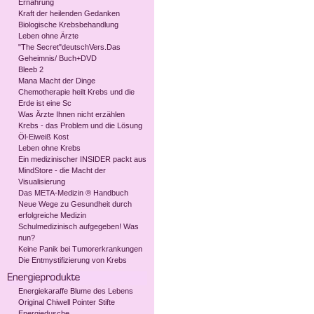
Ernährung
Kraft der heilenden Gedanken
Biologische Krebsbehandlung
Leben ohne Ärzte
"The Secret"deutschVers.Das
Geheimnis/ Buch+DVD
Bleeb 2
Mana Macht der Dinge
Chemotherapie heilt Krebs und die
Erde ist eine Sc
Was Ärzte Ihnen nicht erzählen
Krebs - das Problem und die Lösung
Öl-Eiweiß Kost
Leben ohne Krebs
Ein medizinischer INSIDER packt aus
MindStore - die Macht der
Visualisierung
Das META-Medizin ® Handbuch
Neue Wege zu Gesundheit durch
erfolgreiche Medizin
Schulmedizinisch aufgegeben! Was
nun?
Keine Panik bei Tumorerkrankungen
Die Entmystifizierung von Krebs
Energiekaraffe Blume des Lebens
Original Chiwell Pointer Stifte
Energiedusche