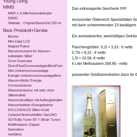
Das extravagante Geschenk !!!!!!!
MMS 1 m.Milchsäureaktivator
DMSO
exclusivster Österreich Spezialitäten G
Vitabalis - Original BasenGel 100 ml
mit darin schwimmenden 23 karätigem B
Ein aromatisiertes, weinhältiges Geträ
Bücher
Mini Zapp LCD
Magnet-Pulser
Flaschengrößen: 0,2l = 3,33.- € netto
Messinstrument für Wasser+
0,75l = 8,32.- € netto
kolloidales Silber
1,5l = 16,58.-€ netto
Ozon Generator
6 Liter Methusalem 269,90.- netto
DirectFlowOsmoseanlagenBestPreis
Mini Umkehrosmoseanlage
passender Goldbarrenkarton dazu für 0,
Energie-UmkehrosmoseanlageBest
Warum+Wofür Energie
Osmosewasser
Wasserionisierer mit oder ohne
Silberkolloid
Wasserdestillator mit Auffangbehälter
Wasserbeleber+Energetisierer
KOLLOIDALES Silber+Gold
Carbonit Aktivkohlefilter SanUNO
SOTA Bio Tuner BT-7 (Brain Tuner)
Multifrequenz-Zapper
Nanosilver
miniSilver