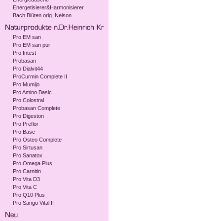
Energetisierer&Harmonisierer
Bach Blüten orig. Nelson
Pro EM san
Pro EM san pur
Pro Intest
Probasan
Pro Dialvit44
ProCurmin Complete II
Pro Mumijo
Pro Amino Basic
Pro Colostral
Probasan Complete
Pro Digeston
Pro Preflor
Pro Base
Pro Osteo Complete
Pro Sirtusan
Pro Sanatox
Pro Omega Plus
Pro Carnitin
Pro Vita D3
Pro Vita C
Pro Q10 Plus
Pro Sango Vital II