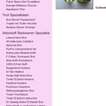
Pulser Basic+Set+Tyndalltest
Energie+Wellness Dusche
Goldsek
Aquabaser Flow
Brot-Elexier"Zaubertrank"
Trepfei mit Tiroler Herzblut
Bergheu Elexier Schnaps
Lebend Keim Brot
40 Heilkräuter IndioBrot
Aphorsia Brot
PurPur Leinsamenbrot mit
Anthocyane Bioaktivstoffe
F.X.Mayr Schmauen Brot
Aktivstoffe Energiebrot
100% B.Fein-Stoff-
Roggenbrot+Gebäck
Er+Sie Vitalbrot
Honig-Halit Dinkel Brot
Tiroler B.Dinkel Heubrot
Hanfbrot+Gebäck
ProImmun Glutenfrei
Weltraumtaugliches Brot
Tiroler Früchtebrot
Tiroler B.Dinkel Lebkuchen
Dr. Budwig Dinkel Öl Eiweiß Brot
Makrobiotik (= großartiges Leben) -