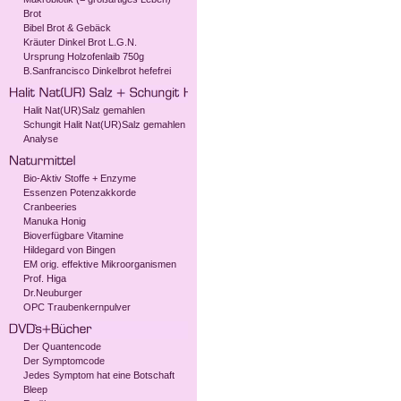
Brot
Bibel Brot & Gebäck
Kräuter Dinkel Brot L.G.N.
Ursprung Holzofenlaib 750g
B.Sanfrancisco Dinkelbrot hefefrei
Halit Nat(UR)Salz gemahlen
Schungit Halit Nat(UR)Salz gemahlen
Analyse
Bio-Aktiv Stoffe + Enzyme
Essenzen Potenzakkorde
Cranbeeries
Manuka Honig
Bioverfügbare Vitamine
Hildegard von Bingen
EM orig. effektive Mikroorganismen
Prof. Higa
Dr.Neuburger
OPC Traubenkernpulver
Der Quantencode
Der Symptomcode
Jedes Symptom hat eine Botschaft
Bleep