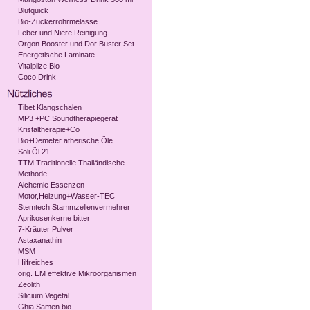
Blutquick
Bio-Zuckerrohrmelasse
Leber und Niere Reinigung
Orgon Booster und Dor Buster Set
Energetische Laminate
Vitalpilze Bio
Coco Drink
Tibet Klangschalen
MP3 +PC Soundtherapiegerät
Kristaltherapie+Co
Bio+Demeter ätherische Öle
Soli Öl 21
TTM Traditionelle Thailändische
Methode
Alchemie Essenzen
Motor,Heizung+Wasser-TEC
Stemtech Stammzellenvermehrer
Aprikosenkerne bitter
7-Kräuter Pulver
Astaxanathin
MSM
Hilfreiches
orig. EM effektive Mikroorganismen
Zeolith
Silicium Vegetal
Ghia Samen bio