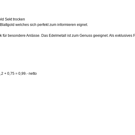
old Sekt trocken
lattgold welches sich perfekt zum informieren eignet.
nk für besondere Anlässe. Das Edelmetall ist zum Genuss geeignet. Als exklusives
2 + 0,75 = 0,99.- netto