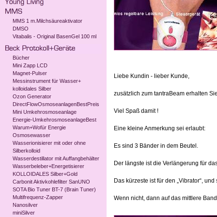
MMS 1 m.Milchsäureaktivator
DMSO
Vitabalis - Original BasenGel 100 ml
Bücher
Mini Zapp LCD
Magnet-Pulser
Liebe Kundin - lieber Kunde,
Messinstrument für Wasser+
kolloidales Silber
zusätzlich zum tantraBeam erhalten S
Ozon Generator
DirectFlowOsmoseanlagenBestPreis
Viel Spaß damit !
Mini Umkehrosmoseanlage
Energie-UmkehrosmoseanlageBest
Warum+Wofür Energie
Eine kleine Anmerkung sei erlaubt:
Osmosewasser
Wasserionisierer mit oder ohne
Es sind 3 Bänder in dem Beutel.
Silberkolloid
Wasserdestillator mit Auffangbehälter
Der längste ist die Verlängerung für d
Wasserbeleber+Energetisierer
KOLLOIDALES Silber+Gold
Das kürzeste ist für den „Vibrator“, un
Carbonit Aktivkohlefilter SanUNO
SOTA Bio Tuner BT-7 (Brain Tuner)
Multifrequenz-Zapper
Wenn nicht, dann auf das mittlere Ban
Nanosilver
miniSilver