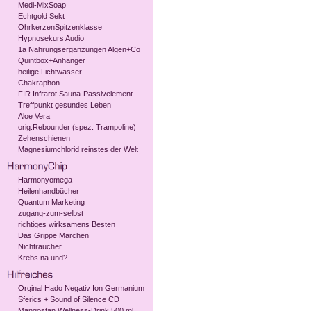
Medi-MixSoap
Echtgold Sekt
OhrkerzenSpitzenklasse
Hypnosekurs Audio
1a Nahrungsergänzungen Algen+Co
Quintbox+Anhänger
heilige Lichtwässer
Chakraphon
FIR Infrarot Sauna-Passivelement
Treffpunkt gesundes Leben
Aloe Vera
orig.Rebounder (spez. Trampoline)
Zehenschienen
Magnesiumchlorid reinstes der Welt
Harmonyomega
Heilenhandbücher
Quantum Marketing
zugang-zum-selbst
richtiges wirksamens Besten
Das Grippe Märchen
Nichtraucher
Krebs na und?
Orginal Hado Negativ Ion Germanium
Sferics + Sound of Silence CD
Mangostan Wellness-Drink 500 ml