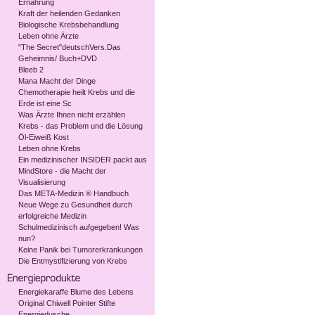
Ernährung
Kraft der heilenden Gedanken
Biologische Krebsbehandlung
Leben ohne Ärzte
"The Secret"deutschVers.Das
Geheimnis/ Buch+DVD
Bleeb 2
Mana Macht der Dinge
Chemotherapie heilt Krebs und die
Erde ist eine Sc
Was Ärzte Ihnen nicht erzählen
Krebs - das Problem und die Lösung
Öl-Eiweiß Kost
Leben ohne Krebs
Ein medizinischer INSIDER packt aus
MindStore - die Macht der
Visualisierung
Das META-Medizin ® Handbuch
Neue Wege zu Gesundheit durch
erfolgreiche Medizin
Schulmedizinisch aufgegeben! Was
nun?
Keine Panik bei Tumorerkrankungen
Die Entmystifizierung von Krebs
Energiekaraffe Blume des Lebens
Original Chiwell Pointer Stifte
Energiedusche