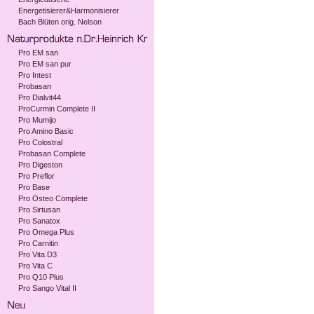
Energetisierer&Harmonisierer
Bach Blüten orig. Nelson
Pro EM san
Pro EM san pur
Pro Intest
Probasan
Pro Dialvit44
ProCurmin Complete II
Pro Mumijo
Pro Amino Basic
Pro Colostral
Probasan Complete
Pro Digeston
Pro Preflor
Pro Base
Pro Osteo Complete
Pro Sirtusan
Pro Sanatox
Pro Omega Plus
Pro Carnitin
Pro Vita D3
Pro Vita C
Pro Q10 Plus
Pro Sango Vital II