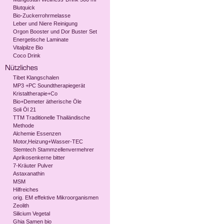
Blutquick
Bio-Zuckerrohrmelasse
Leber und Niere Reinigung
Orgon Booster und Dor Buster Set
Energetische Laminate
Vitalpilze Bio
Coco Drink
Tibet Klangschalen
MP3 +PC Soundtherapiegerät
Kristaltherapie+Co
Bio+Demeter ätherische Öle
Soli Öl 21
TTM Traditionelle Thailändische
Methode
Alchemie Essenzen
Motor,Heizung+Wasser-TEC
Stemtech Stammzellenvermehrer
Aprikosenkerne bitter
7-Kräuter Pulver
Astaxanathin
MSM
Hilfreiches
orig. EM effektive Mikroorganismen
Zeolith
Silicium Vegetal
Ghia Samen bio