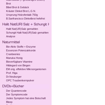
Brot
Bibel Brot & Gebäck
Kräuter Dinkel Brot L.G.N.
Ursprung Holzofenlaib 750g
B.Sanfrancisco Dinkelbrot hefefrei
Halit Nat(UR)Salz gemahlen
Schungit Halit Nat(UR)Salz gemahlen
Analyse
Bio-Aktiv Stoffe + Enzyme
Essenzen Potenzakkorde
Cranbeeries
Manuka Honig
Bioverfügbare Vitamine
Hildegard von Bingen
EM orig. effektive Mikroorganismen
Prof. Higa
Dr.Neuburger
OPC Traubenkernpulver
Der Quantencode
Der Symptomcode
Jedes Symptom hat eine Botschaft
Bleep