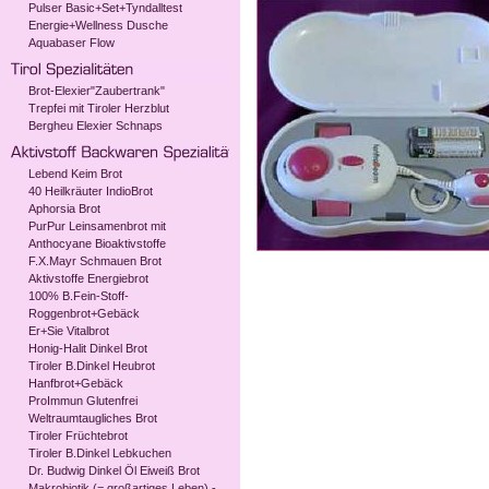
Pulser Basic+Set+Tyndalltest
Energie+Wellness Dusche
Aquabaser Flow
Brot-Elexier"Zaubertrank"
Trepfei mit Tiroler Herzblut
Bergheu Elexier Schnaps
Lebend Keim Brot
40 Heilkräuter IndioBrot
Aphorsia Brot
PurPur Leinsamenbrot mit
Anthocyane Bioaktivstoffe
F.X.Mayr Schmauen Brot
Aktivstoffe Energiebrot
100% B.Fein-Stoff-
Roggenbrot+Gebäck
Er+Sie Vitalbrot
Honig-Halit Dinkel Brot
Tiroler B.Dinkel Heubrot
Hanfbrot+Gebäck
ProImmun Glutenfrei
Weltraumtaugliches Brot
Tiroler Früchtebrot
Tiroler B.Dinkel Lebkuchen
Dr. Budwig Dinkel Öl Eiweiß Brot
Makrobiotik (= großartiges Leben) -