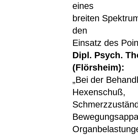
eines
breiten Spektru
den
Einsatz des Poin
Dipl. Psych. T
(Flörsheim):
„Bei der Behandl
Hexenschuß,
Schmerzzuständ
Bewegungsappar
Organbelastungen