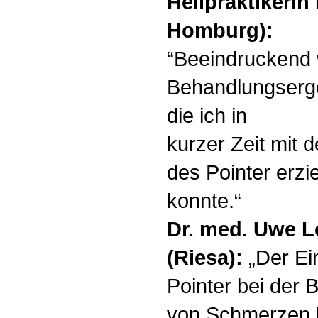
Heilpraktikeri
Homburg):
“Beeindruckend 
Behandlungserg
die ich in
kurzer Zeit mit
des Pointer erzi
konnte.“
Dr. med. Uwe L
(Riesa):
„Der Ei
Pointer bei der
von Schmerzen h