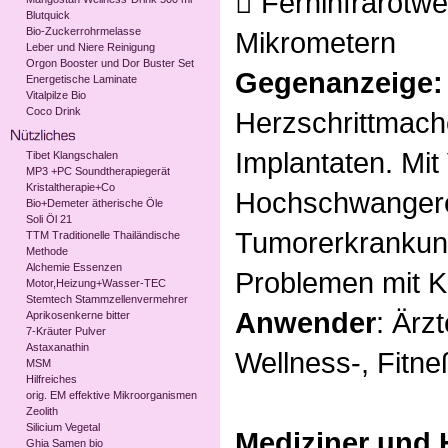
 Ferninfrarotwe
Blutquick
Bio-Zuckerrohrmelasse
Mikrometern
Leber und Niere Reinigung
Orgon Booster und Dor Buster Set
Gegenanzeige
Energetische Laminate
Vitalpilze Bio
Coco Drink
Herzschrittmach
Implantaten. Mi
Tibet Klangschalen
MP3 +PC Soundtherapiegerät
Kristaltherapie+Co
Hochschwanger
Bio+Demeter ätherische Öle
Soli Öl 21
Tumorerkrankun
TTM Traditionelle Thailändische
Methode
Alchemie Essenzen
Problemen mit K
Motor,Heizung+Wasser-TEC
Stemtech Stammzellenvermehrer
Anwender
: Ärz
Aprikosenkerne bitter
7-Kräuter Pulver
Astaxanathin
Wellness-, Fitn
MSM
Hilfreiches
orig. EM effektive Mikroorganismen
Zeolith
Silicium Vegetal
Mediziner und H
Ghia Samen bio