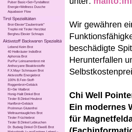
unter:
mailto:i
Pulser Basic+Set+Tyndalltest
Energie+Wellness Dusche
Aquabaser Flow
Wir gewähren ein
Brot-Elexier"Zaubertrank"
Trepfei mit Tiroler Herzblut
Funktionsfähigk
Bergheu Elexier Schnaps
beschädigte Spit
Lebend Keim Brot
40 Heilkräuter IndioBrot
Aphorsia Brot
Herunterfallen 
PurPur Leinsamenbrot mit
Anthocyane Bioaktivstoffe
Selbstkostenpre
F.X.Mayr Schmauen Brot
Aktivstoffe Energiebrot
100% B.Fein-Stoff-
Roggenbrot+Gebäck
Er+Sie Vitalbrot
Chi Well Point
Honig-Halit Dinkel Brot
Tiroler B.Dinkel Heubrot
Hanfbrot+Gebäck
Ein modernes 
ProImmun Glutenfrei
Weltraumtaugliches Brot
für Magnetfeld
Tiroler Früchtebrot
Tiroler B.Dinkel Lebkuchen
Dr. Budwig Dinkel Öl Eiweiß Brot
(Fachinformati
Makrobiotik (= großartiges Leben) -