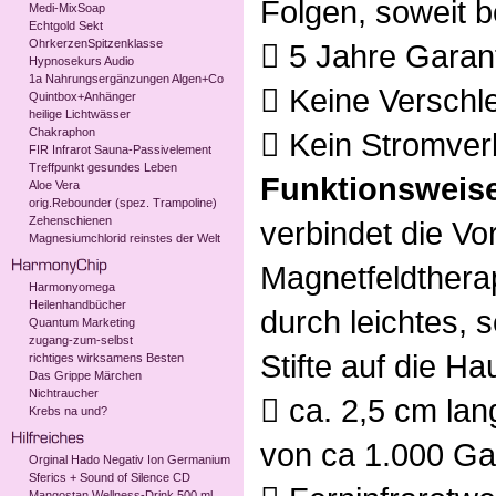
Folgen, soweit 
Medi-MixSoap
Echtgold Sekt
OhrkerzenSpitzenklasse
 5 Jahre Garan
Hypnosekurs Audio
1a Nahrungsergänzungen Algen+Co
 Keine Verschle
Quintbox+Anhänger
heilige Lichtwässer
Chakraphon
 Kein Stromver
FIR Infrarot Sauna-Passivelement
Treffpunkt gesundes Leben
Funktionsweis
Aloe Vera
orig.Rebounder (spez. Trampoline)
Zehenschienen
verbindet die Vo
Magnesiumchlorid reinstes der Welt
Magnetfeldtherap
Harmonyomega
Heilenhandbücher
durch leichtes, 
Quantum Marketing
zugang-zum-selbst
Stifte auf die H
richtiges wirksamens Besten
Das Grippe Märchen
Nichtraucher
 ca. 2,5 cm la
Krebs na und?
von ca 1.000 Ga
Orginal Hado Negativ Ion Germanium
Sferics + Sound of Silence CD
Mangostan Wellness-Drink 500 ml