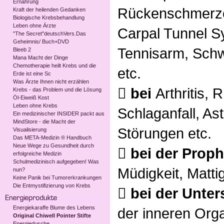
Ernährung
Rückenschmerzen
Kraft der heilenden Gedanken
Biologische Krebsbehandlung
Leben ohne Ärzte
Carpal Tunnel S
"The Secret"deutschVers.Das
Geheimnis/ Buch+DVD
Tennisarm, Schw
Bleeb 2
Mana Macht der Dinge
Chemotherapie heilt Krebs und die
etc.
Erde ist eine Sc
Was Ärzte Ihnen nicht erzählen

bei
Arthritis,
Krebs - das Problem und die Lösung
Öl-Eiweiß Kost
Leben ohne Krebs
Schlaganfall, A
Ein medizinischer INSIDER packt aus
MindStore - die Macht der
Störungen etc.
Visualisierung
Das META-Medizin ® Handbuch
Neue Wege zu Gesundheit durch

bei der Prop
erfolgreiche Medizin
Schulmedizinisch aufgegeben! Was
Müdigkeit, Mattig
nun?
Keine Panik bei Tumorerkrankungen
Die Entmystifizierung von Krebs

bei der Unte
Energiekaraffe Blume des Lebens
der inneren Org
Original Chiwell Pointer Stifte
Energiedusche