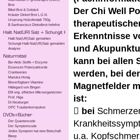
Brot
Der Chi Well Po
Bibel Brot & Gebäck
Kräuter Dinkel Brot L.G.N.
Ursprung Holzofenlaib 750g
therapeutische
B.Sanfrancisco Dinkelbrot hefefrei
Erkenntnisse v
Halit Nat(UR)Salz gemahlen
Schungit Halit Nat(UR)Salz gemahlen
und Akupunktur
Analyse
kann bei alle
Bio-Aktiv Stoffe + Enzyme
Essenzen Potenzakkorde
werden, bei de
Cranbeeries
Manuka Honig
Bioverfügbare Vitamine
Magnetfelder 
Hildegard von Bingen
EM orig. effektive Mikroorganismen
ist:
Prof. Higa
Dr.Neuburger
OPC Traubenkernpulver

bei
Schmerze
Krankheitssymp
Der Quantencode
Der Symptomcode
Jedes Symptom hat eine Botschaft
u.a. Kopfschmer
Bleep