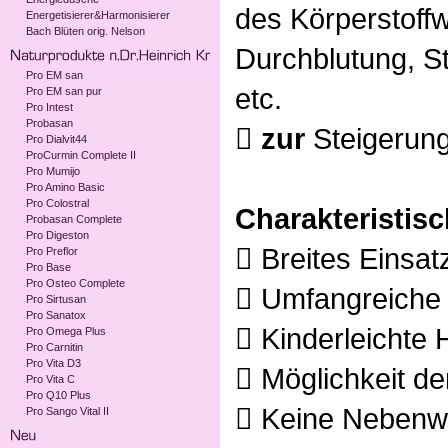
des Körperstoff
Energetisierer&Harmonisierer
Bach Blüten orig. Nelson
Durchblutung, 
Pro EM san
etc.
Pro EM san pur
Pro Intest
Probasan

zur
Steigerun
Pro Dialvit44
ProCurmin Complete II
Pro Mumijo
Pro Amino Basic
Pro Colostral
Charakteristisc
Probasan Complete
Pro Digeston
 Breites Einsa
Pro Preflor
Pro Base
Pro Osteo Complete
 Umfangreiche 
Pro Sirtusan
Pro Sanatox
 Kinderleichte
Pro Omega Plus
Pro Carnitin
Pro Vita D3
 Möglichkeit d
Pro Vita C
Pro Q10 Plus
 Keine Nebenw
Pro Sango Vital II