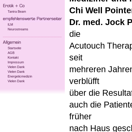
Chi Well Pointe
Tantra Beam
Dr. med. Jock 
ILM
Neurostreams
die
Acutouch Therap
Startseite
AGB
seit
Kontakt
Impressum
mehreren Jahren 
Vielen Dank
Vielen Dank
Energeticmedizin
verblüfft
Vielen Dank
über die Resulta
auch die Patient
früher
nach Haus geschi