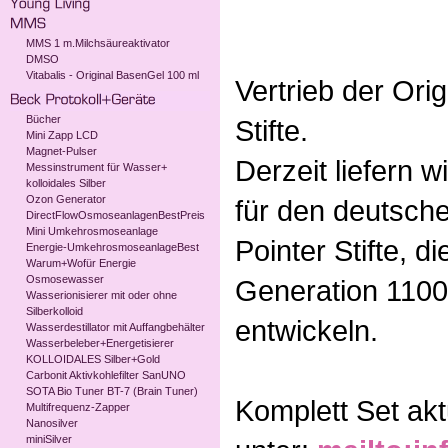
MMS 1 m.Milchsäureaktivator
DMSO
Vitabalis - Original BasenGel 100 ml
Vertrieb der Ori
Bücher
Stifte.
Mini Zapp LCD
Magnet-Pulser
Derzeit liefern w
Messinstrument für Wasser+
kolloidales Silber
Ozon Generator
für den deutsche
DirectFlowOsmoseanlagenBestPreis
Mini Umkehrosmoseanlage
Pointer Stifte, d
Energie-UmkehrosmoseanlageBest
Warum+Wofür Energie
Osmosewasser
Generation 1100
Wasserionisierer mit oder ohne
Silberkolloid
entwickeln.
Wasserdestillator mit Auffangbehälter
Wasserbeleber+Energetisierer
KOLLOIDALES Silber+Gold
Carbonit Aktivkohlefilter SanUNO
SOTA Bio Tuner BT-7 (Brain Tuner)
Komplett Set akt
Multifrequenz-Zapper
Nanosilver
miniSilver