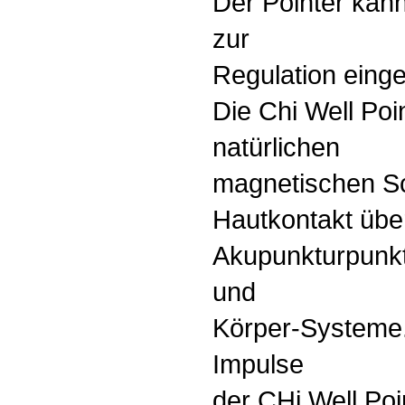
Der Pointer kann
zur
Regulation einge
Die Chi Well Poi
natürlichen
magnetischen S
Hautkontakt übe
Akupunkturpunk
und
Körper-Systeme.
Impulse
der CHi Well Poi