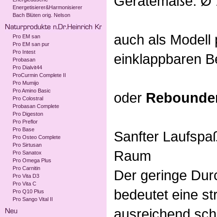
Gerätemaße: Ø 
Energetisierer&Harmonisierer
Bach Blüten orig. Nelson
auch als Modell p
Pro EM san
Pro EM san pur
Pro Intest
einklappbaren B
Probasan
Pro Dialvit44
ProCurmin Complete II
Pro Mumijo
Pro Amino Basic
oder
Rebounder
Pro Colostral
Probasan Complete
Pro Digeston
Pro Preflor
Pro Base
Sanfter Laufspa
Pro Osteo Complete
Pro Sirtusan
Raum
Pro Sanatox
Pro Omega Plus
Pro Carnitin
Der geringe Dur
Pro Vita D3
Pro Vita C
bedeutet eine st
Pro Q10 Plus
Pro Sango Vital II
ausreichend sch