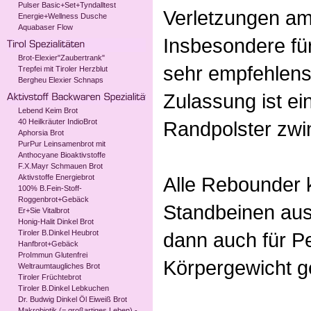
Pulser Basic+Set+Tyndalltest
Verletzungen am
Energie+Wellness Dusche
Aquabaser Flow
Insbesondere für
Brot-Elexier"Zaubertrank"
sehr empfehlens
Trepfei mit Tiroler Herzblut
Bergheu Elexier Schnaps
Zulassung ist ei
Lebend Keim Brot
40 Heilkräuter IndioBrot
Randpolster zwi
Aphorsia Brot
PurPur Leinsamenbrot mit
Anthocyane Bioaktivstoffe
F.X.Mayr Schmauen Brot
Aktivstoffe Energiebrot
Alle Rebounder 
100% B.Fein-Stoff-
Roggenbrot+Gebäck
Standbeinen aus
Er+Sie Vitalbrot
Honig-Halit Dinkel Brot
Tiroler B.Dinkel Heubrot
dann auch für P
Hanfbrot+Gebäck
ProImmun Glutenfrei
Körpergewicht g
Weltraumtaugliches Brot
Tiroler Früchtebrot
Tiroler B.Dinkel Lebkuchen
Dr. Budwig Dinkel Öl Eiweiß Brot
Makrobiotik (= großartiges Leben) -