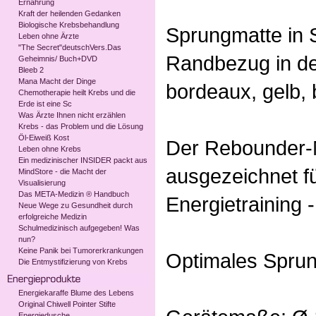
Ernährung
Kraft der heilenden Gedanken
Biologische Krebsbehandlung
Sprungmatte in
Leben ohne Ärzte
"The Secret"deutschVers.Das
Randbezug in de
Geheimnis/ Buch+DVD
Bleeb 2
Mana Macht der Dinge
bordeaux, gelb, b
Chemotherapie heilt Krebs und die
Erde ist eine Sc
Was Ärzte Ihnen nicht erzählen
Krebs - das Problem und die Lösung
Öl-Eiweiß Kost
Der Rebounder-M
Leben ohne Krebs
Ein medizinischer INSIDER packt aus
ausgezeichnet f
MindStore - die Macht der
Visualisierung
Das META-Medizin ® Handbuch
Energietraining 
Neue Wege zu Gesundheit durch
erfolgreiche Medizin
Schulmedizinisch aufgegeben! Was
nun?
Keine Panik bei Tumorerkrankungen
Optimales Sprung
Die Entmystifizierung von Krebs
Energiekaraffe Blume des Lebens
Original Chiwell Pointer Stifte
Energiedusche