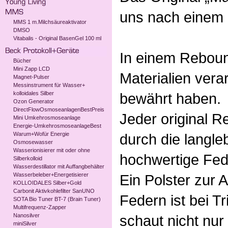
uns nach einem 
MMS 1 m.Milchsäureaktivator
DMSO
Vitabalis - Original BasenGel 100 ml
In einem Reboun
Bücher
Mini Zapp LCD
Materialien verar
Magnet-Pulser
Messinstrument für Wasser+
kolloidales Silber
bewährt haben.
Ozon Generator
DirectFlowOsmoseanlagenBestPreis
Jeder original R
Mini Umkehrosmoseanlage
Energie-UmkehrosmoseanlageBest
Warum+Wofür Energie
durch die langle
Osmosewasser
Wasserionisierer mit oder ohne
hochwertige Fed
Silberkolloid
Wasserdestillator mit Auffangbehälter
Wasserbeleber+Energetisierer
Ein Polster zur
KOLLOIDALES Silber+Gold
Carbonit Aktivkohlefilter SanUNO
Federn ist bei Tr
SOTA Bio Tuner BT-7 (Brain Tuner)
Multifrequenz-Zapper
Nanosilver
schaut nicht nur
miniSilver