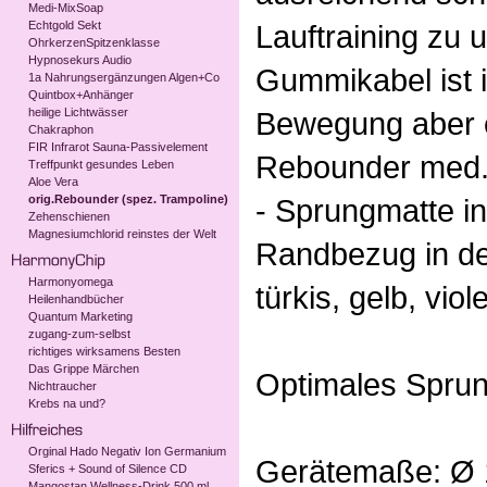
Medi-MixSoap
Echtgold Sekt
Lauftraining zu 
OhrkerzenSpitzenklasse
Hypnosekurs Audio
Gummikabel ist 
1a Nahrungsergänzungen Algen+Co
Quintbox+Anhänger
heilige Lichtwässer
Bewegung aber e
Chakraphon
FIR Infrarot Sauna-Passivelement
Rebounder med
Treffpunkt gesundes Leben
Aloe Vera
orig.Rebounder (spez. Trampoline)
- Sprungmatte i
Zehenschienen
Magnesiumchlorid reinstes der Welt
Randbezug in de
Harmonyomega
türkis, gelb, viole
Heilenhandbücher
Quantum Marketing
zugang-zum-selbst
richtiges wirksamens Besten
Das Grippe Märchen
Optimales Sprun
Nichtraucher
Krebs na und?
Orginal Hado Negativ Ion Germanium
Gerätemaße: Ø 
Sferics + Sound of Silence CD
Mangostan Wellness-Drink 500 ml