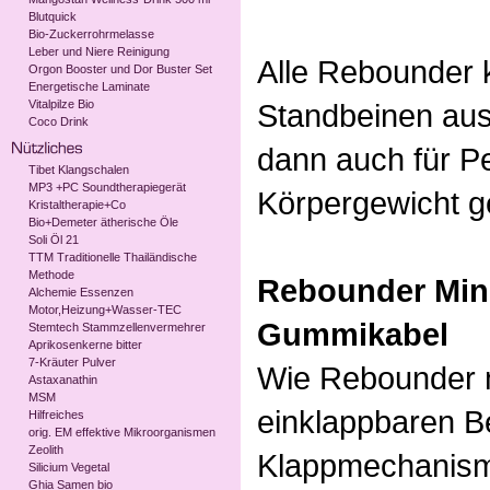
Blutquick
Bio-Zuckerrohrmelasse
Leber und Niere Reinigung
Alle Rebounder 
Orgon Booster und Dor Buster Set
Energetische Laminate
Vitalpilze Bio
Standbeinen aus
Coco Drink
dann auch für P
Tibet Klangschalen
MP3 +PC Soundtherapiegerät
Körpergewicht g
Kristaltherapie+Co
Bio+Demeter ätherische Öle
Soli Öl 21
TTM Traditionelle Thailändische
Methode
Rebounder
Min
Alchemie Essenzen
Motor,Heizung+Wasser-TEC
Gummikabel
Stemtech Stammzellenvermehrer
Aprikosenkerne bitter
7-Kräuter Pulver
Wie Rebounder m
Astaxanathin
MSM
einklappbaren Be
Hilfreiches
orig. EM effektive Mikroorganismen
Zeolith
Klappmechanism
Silicium Vegetal
Ghia Samen bio