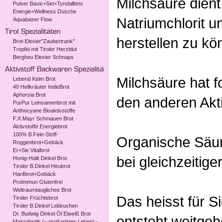
Milchsäure dient 
Pulser Basic+Set+Tyndalltest
Energie+Wellness Dusche
Natriumchlorit u
Aquabaser Flow
herstellen zu kö
Brot-Elexier"Zaubertrank"
Trepfei mit Tiroler Herzblut
Bergheu Elexier Schnaps
Milchsäure hat f
Lebend Keim Brot
40 Heilkräuter IndioBrot
Aphorsia Brot
den anderen Akt
PurPur Leinsamenbrot mit
Anthocyane Bioaktivstoffe
F.X.Mayr Schmauen Brot
Aktivstoffe Energiebrot
100% B.Fein-Stoff-
Organische Säur
Roggenbrot+Gebäck
Er+Sie Vitalbrot
bei gleichzeitige
Honig-Halit Dinkel Brot
Tiroler B.Dinkel Heubrot
Hanfbrot+Gebäck
ProImmun Glutenfrei
Weltraumtaugliches Brot
Das heisst für S
Tiroler Früchtebrot
Tiroler B.Dinkel Lebkuchen
Dr. Budwig Dinkel Öl Eiweiß Brot
entsteht weitgeh
Makrobiotik (= großartiges Leben) -