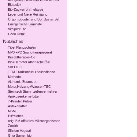
Blutquick
Bio-Zuckerrohrmelasse
Leber und Niere Reinigung
Orgon Booster und Dor Buster Set
Energetische Laminate
Vitalpilze Bio
Coco Drink
Tibet Klangschalen
MP3 +PC Soundtherapiegerät
Kristaltherapie+Co
Bio+Demeter ätherische Öle
Soli Öl 21
TTM Traditionelle Thailändische
Methode
Alchemie Essenzen
Motor,Heizung+Wasser-TEC
Stemtech Stammzellenvermehrer
Aprikosenkerne bitter
7-Kräuter Pulver
Astaxanathin
MSM
Hilfreiches
orig. EM effektive Mikroorganismen
Zeolith
Silicium Vegetal
Ghia Samen bio