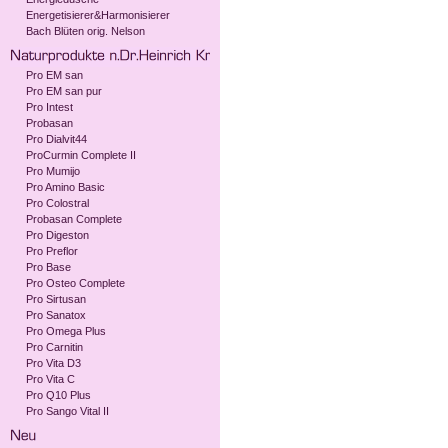
Energetisierer&Harmonisierer
Bach Blüten orig. Nelson
Pro EM san
Pro EM san pur
Pro Intest
Probasan
Pro Dialvit44
ProCurmin Complete II
Pro Mumijo
Pro Amino Basic
Pro Colostral
Probasan Complete
Pro Digeston
Pro Preflor
Pro Base
Pro Osteo Complete
Pro Sirtusan
Pro Sanatox
Pro Omega Plus
Pro Carnitin
Pro Vita D3
Pro Vita C
Pro Q10 Plus
Pro Sango Vital II