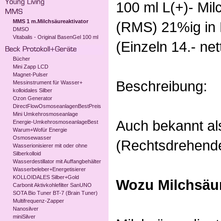
100 ml L(+)- Mi
MMS 1 m.Milchsäureaktivator
(RMS) 21%ig in
DMSO
Vitabalis - Original BasenGel 100 ml
(Einzeln 14.- net
Bücher
Mini Zapp LCD
Magnet-Pulser
Beschreibung:
Messinstrument für Wasser+
kolloidales Silber
Ozon Generator
DirectFlowOsmoseanlagenBestPreis
Mini Umkehrosmoseanlage
Auch bekannt a
Energie-UmkehrosmoseanlageBest
Warum+Wofür Energie
Osmosewasser
(Rechtsdrehende
Wasserionisierer mit oder ohne
Silberkolloid
Wasserdestillator mit Auffangbehälter
Wasserbeleber+Energetisierer
KOLLOIDALES Silber+Gold
Wozu Milchsäur
Carbonit Aktivkohlefilter SanUNO
SOTA Bio Tuner BT-7 (Brain Tuner)
Multifrequenz-Zapper
Nanosilver
miniSilver