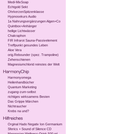
Medi-MixSoap
Echtgold Sekt
OhrkerzenSpitzenklasse
Hypnosekurs Audio
1a Nahrungsergänzungen Algen+Co
Quintbox+Anhänger
heilige Lichtwässer
Chakraphon
FIR Infrarot Sauna-Passivelement
Treffpunkt gesundes Leben
Aloe Vera
orig.Rebounder (spez. Trampoline)
Zehenschienen
Magnesiumchlorid reinstes der Welt
Harmonyomega
Heilenhandbücher
Quantum Marketing
zugang-zum-selbst
richtiges wirksamens Besten
Das Grippe Märchen
Nichtraucher
Krebs na und?
Orginal Hado Negativ Ion Germanium
Sferics + Sound of Silence CD
Mangostan Wellness-Drink 500 ml