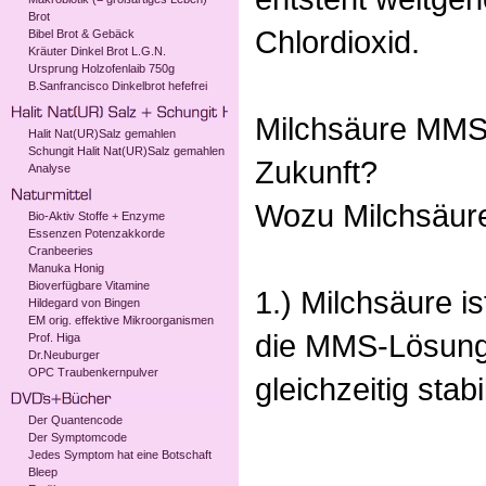
Brot
Chlordioxid.
Bibel Brot & Gebäck
Kräuter Dinkel Brot L.G.N.
Ursprung Holzofenlaib 750g
B.Sanfrancisco Dinkelbrot hefefrei
Milchsäure MMS-A
Halit Nat(UR)Salz gemahlen
Schungit Halit Nat(UR)Salz gemahlen
Zukunft?
Analyse
Wozu Milchsäure
Bio-Aktiv Stoffe + Enzyme
Essenzen Potenzakkorde
Cranbeeries
Manuka Honig
Bioverfügbare Vitamine
1.) Milchsäure i
Hildegard von Bingen
EM orig. effektive Mikroorganismen
die MMS-Lösung 
Prof. Higa
Dr.Neuburger
OPC Traubenkernpulver
gleichzeitig stabil
Der Quantencode
Der Symptomcode
Jedes Symptom hat eine Botschaft
Bleep