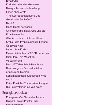
Ernährung
Kraft der heilenden Gedanken
Biologische Krebsbehandlung
Leben ohne Ärzte
"The Secret"deutschVers.Das
Geheimnis/ Buch+DVD
Bleeb 2
Mana Macht der Dinge
Chemotherapie heilt Krebs und die
Erde ist eine Sc
Was Ärzte Ihnen nicht erzählen
Krebs - das Problem und die Lösung
Öl-Eiweiß Kost
Leben ohne Krebs
Ein medizinischer INSIDER packt aus
MindStore - die Macht der
Visualisierung
Das META-Medizin ® Handbuch
Neue Wege zu Gesundheit durch
erfolgreiche Medizin
Schulmedizinisch aufgegeben! Was
nun?
Keine Panik bei Tumorerkrankungen
Die Entmystifizierung von Krebs
Energiekaraffe Blume des Lebens
Original Chiwell Pointer Stifte
Energiedusche