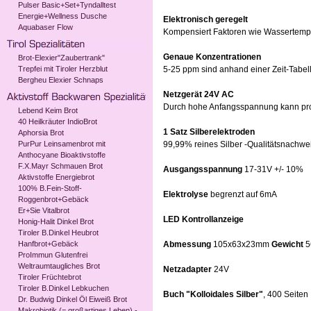
Pulser Basic+Set+Tyndalltest
Energie+Wellness Dusche
Elektronisch geregelt
Aquabaser Flow
Kompensiert Faktoren wie Wassertempera
Genaue Konzentrationen
Brot-Elexier"Zaubertrank"
Trepfei mit Tiroler Herzblut
5-25 ppm sind anhand einer Zeit-Tabell
Bergheu Elexier Schnaps
Netzgerät 24V AC
Durch hohe Anfangsspannung kann pro
Lebend Keim Brot
40 Heilkräuter IndioBrot
1 Satz Silberelektroden
Aphorsia Brot
PurPur Leinsamenbrot mit
99,99% reines Silber -Qualitätsnachwei
Anthocyane Bioaktivstoffe
F.X.Mayr Schmauen Brot
Ausgangsspannung
17-31V +/- 10%
Aktivstoffe Energiebrot
100% B.Fein-Stoff-
Elektrolyse
begrenzt auf 6mA
Roggenbrot+Gebäck
Er+Sie Vitalbrot
LED Kontrollanzeige
Honig-Halit Dinkel Brot
Tiroler B.Dinkel Heubrot
Hanfbrot+Gebäck
Abmessung
105x63x23mm
Gewicht
5
ProImmun Glutenfrei
Weltraumtaugliches Brot
Netzadapter
24V
Tiroler Früchtebrot
Tiroler B.Dinkel Lebkuchen
Buch "Kolloidales Silber"
, 400 Seiten
Dr. Budwig Dinkel Öl Eiweiß Brot
Makrobiotik (= großartiges Leben) -