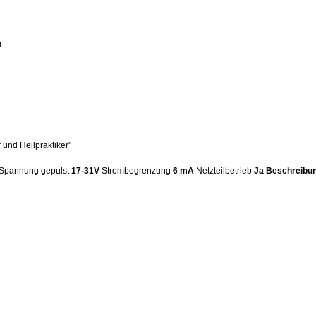
m
 und Heilpraktiker"
Spannung gepulst
17-31V
Strombegrenzung
6 mA
Netzteilbetrieb
Ja
Beschreibu