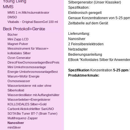
Silbergenerator (Unser Klassiker)
Spezifikation:
MMS 1 m.Milchsäureaktivator
Elektronisch geregelt
DMSO
Genaue Konzentrationen von 5-25 pp
Vitabalis - Original BasenGel 100 ml
Zeittabelle auf dem Gerät
Lieferumfang:
Bücher
Nanosilver
Mini Zapp LCD
Magnet-Pulser
2 Feinsilberelektroden
Messinstrument für Wasser+
Netzadapter
kolloidales Silber
Bedienungsanleitung
Ozon Generator
EBook "Kolloidales Silber für Anwender
DirectFlowOsmoseanlagenBestPreis
Mini Umkehrosmoseanlage
Spezifikation
Konzentration
5-25 ppm
Energie-UmkehrosmoseanlageBest
Produktmerkmale:
Warum+Wofür Energie
Osmosewasser
Wasserionisierer mit oder ohne
Silberkolloid
Wasserdestillator mit Auffangbehälter
Wasserbeleber+Energetisierer
KOLLOIDALES Silber+Gold
Carbonit Aktivkohlefilter SanUNO
SOTA Bio Tuner BT-7 (Brain Tuner)
Multifrequenz-Zapper
Nanosilver
miniSilver