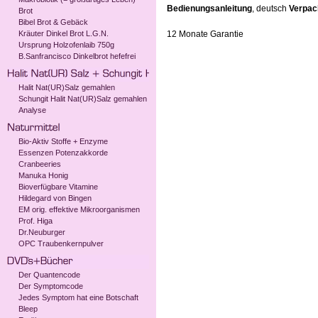
Bedienungsanleitung
, deutsch
Verpac
Brot
Bibel Brot & Gebäck
Kräuter Dinkel Brot L.G.N.
12 Monate Garantie
Ursprung Holzofenlaib 750g
B.Sanfrancisco Dinkelbrot hefefrei
Halit Nat(UR)Salz gemahlen
Schungit Halit Nat(UR)Salz gemahlen
Analyse
Bio-Aktiv Stoffe + Enzyme
Essenzen Potenzakkorde
Cranbeeries
Manuka Honig
Bioverfügbare Vitamine
Hildegard von Bingen
EM orig. effektive Mikroorganismen
Prof. Higa
Dr.Neuburger
OPC Traubenkernpulver
Der Quantencode
Der Symptomcode
Jedes Symptom hat eine Botschaft
Bleep