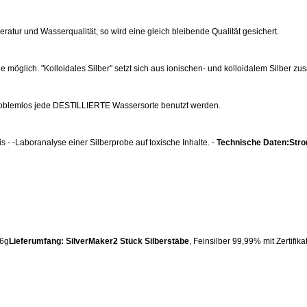
tur und Wasserqualität, so wird eine gleich bleibende Qualität gesichert.
e möglich. "Kolloidales Silber" setzt sich aus ionischen- und kolloidalem Silber z
blemlos jede DESTILLIERTE Wassersorte benutzt werden.
s - -Laboranalyse einer Silberprobe auf toxische Inhalte.
-
Technische Daten:Str
6g
Lieferumfang: SilverMaker2 Stück Silberstäbe
, Feinsilber 99,99% mit Zertifikat