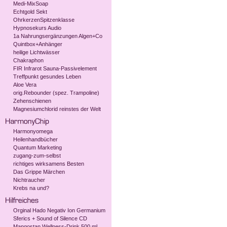
Medi-MixSoap
Echtgold Sekt
OhrkerzenSpitzenklasse
Hypnosekurs Audio
1a Nahrungsergänzungen Algen+Co
Quintbox+Anhänger
heilige Lichtwässer
Chakraphon
FIR Infrarot Sauna-Passivelement
Treffpunkt gesundes Leben
Aloe Vera
orig.Rebounder (spez. Trampoline)
Zehenschienen
Magnesiumchlorid reinstes der Welt
Harmonyomega
Heilenhandbücher
Quantum Marketing
zugang-zum-selbst
richtiges wirksamens Besten
Das Grippe Märchen
Nichtraucher
Krebs na und?
Orginal Hado Negativ Ion Germanium
Sferics + Sound of Silence CD
Mangostan Wellness-Drink 500 ml