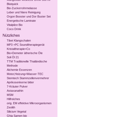
Blutquick
Bio-Zuckerrohrmelasse
Leber und Niere Reinigung
Orgon Booster und Dor Buster Set
Energetische Laminate
Vitalpilze Bio
Coco Drink
Tibet Klangschalen
MP3 +PC Soundtherapiegerät
Kristaltherapie+Co
Bio+Demeter ätherische Öle
Soli Öl 21
TTM Traditionelle Thailändische
Methode
Alchemie Essenzen
Motor,Heizung+Wasser-TEC
Stemtech Stammzellenvermehrer
Aprikosenkerne bitter
7-Kräuter Pulver
Astaxanathin
MSM
Hilfreiches
orig. EM effektive Mikroorganismen
Zeolith
Silicium Vegetal
Ghia Samen bio