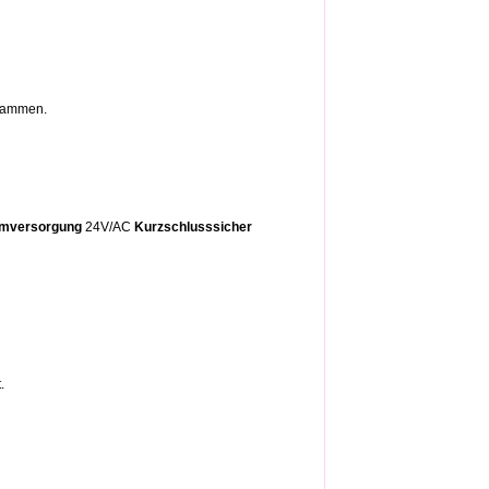
usammen.
omversorgung
24V/AC
Kurzschlusssicher
.