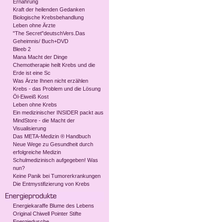
Ernährung
Kraft der heilenden Gedanken
Biologische Krebsbehandlung
Leben ohne Ärzte
"The Secret"deutschVers.Das
Geheimnis/ Buch+DVD
Bleeb 2
Mana Macht der Dinge
Chemotherapie heilt Krebs und die
Erde ist eine Sc
Was Ärzte Ihnen nicht erzählen
Krebs - das Problem und die Lösung
Öl-Eiweiß Kost
Leben ohne Krebs
Ein medizinischer INSIDER packt aus
MindStore - die Macht der
Visualisierung
Das META-Medizin ® Handbuch
Neue Wege zu Gesundheit durch
erfolgreiche Medizin
Schulmedizinisch aufgegeben! Was
nun?
Keine Panik bei Tumorerkrankungen
Die Entmystifizierung von Krebs
Energiekaraffe Blume des Lebens
Original Chiwell Pointer Stifte
Energiedusche