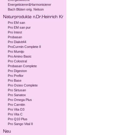
Energetisierer&Harmonisierer
Bach Blüten orig. Nelson
Pro EM san
Pro EM san pur
Pro Intest
Probasan
Pro Dialvit44
ProCurmin Complete II
Pro Mumijo
Pro Amino Basic
Pro Colostral
Probasan Complete
Pro Digeston
Pro Preflor
Pro Base
Pro Osteo Complete
Pro Sirtusan
Pro Sanatox
Pro Omega Plus
Pro Carnitin
Pro Vita D3
Pro Vita C
Pro Q10 Plus
Pro Sango Vital II