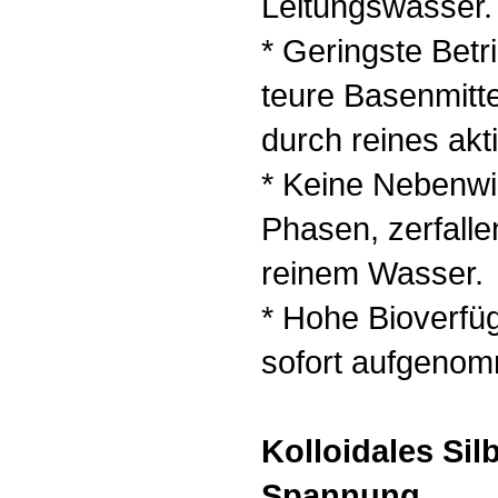
Leitungswasser.
* Geringste Betr
teure Basenmitte
durch reines akt
* Keine Nebenwi
Phasen, zerfalle
reinem Wasser.
* Hohe Bioverfüg
sofort aufgeno
Kolloidales Sil
Spannung.