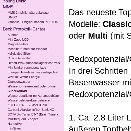
Das neueste Top
MMS 1 m.Milchsäureaktivator
DMSO
Modelle:
Classi
Vitabalis - Original BasenGel 100 ml
oder
Multi
(mit S
Bücher
Mini Zapp LCD
Magnet-Pulser
Messinstrument für Wasser+
kolloidales Silber
Redoxpotenzial
Ozon Generator
DirectFlowOsmoseanlagenBestPreis
Mini Umkehrosmoseanlage
In drei Schritte
Energie-UmkehrosmoseanlageBest
Warum+Wofür Energie
Basenwasser mi
Osmosewasser
Wasserionisierer mit oder ohne
Silberkolloid
Redoxpotenzial
Wasserdestillator mit Auffangbehälter
Wasserbeleber+Energetisierer
KOLLOIDALES Silber+Gold
Carbonit Aktivkohlefilter SanUNO
SOTA Bio Tuner BT-7 (Brain Tuner)
1. Ca. 2.8 Liter
Multifrequenz-Zapper
Nanosilver
äußeren Topfbehä
miniSilver