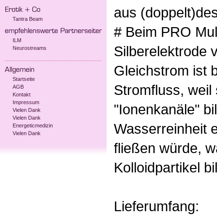
aus (doppelt)des
Tantra Beam
# Beim PRO Mult
ILM
Silberelektrode 
Neurostreams
Gleichstrom ist 
Startseite
Stromfluss, weil
AGB
Kontakt
Impressum
"Ionenkanäle" bi
Vielen Dank
Vielen Dank
Wasserreinheit e
Energeticmedizin
Vielen Dank
fließen würde, 
Kolloidpartikel b
Lieferumfang: