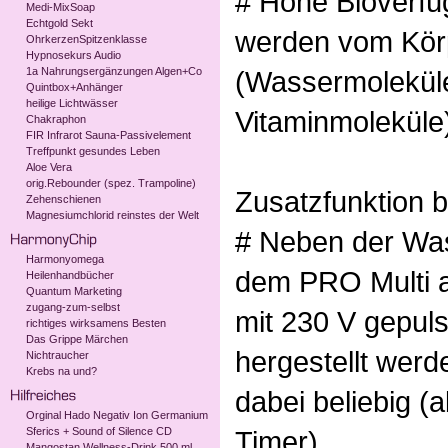
# Hohe Bioverfüg
Medi-MixSoap
Echtgold Sekt
werden vom Kör
OhrkerzenSpitzenklasse
Hypnosekurs Audio
1a Nahrungsergänzungen Algen+Co
(Wassermoleküle 
Quintbox+Anhänger
heilige Lichtwässer
Vitaminmoleküle
Chakraphon
FIR Infrarot Sauna-Passivelement
Treffpunkt gesundes Leben
Aloe Vera
orig.Rebounder (spez. Trampoline)
Zusatzfunktion be
Zehenschienen
Magnesiumchlorid reinstes der Welt
# Neben der Was
Harmonyomega
dem PRO Multi a
Heilenhandbücher
Quantum Marketing
zugang-zum-selbst
mit 230 V gepul
richtiges wirksamens Besten
Das Grippe Märchen
hergestellt werd
Nichtraucher
Krebs na und?
dabei beliebig (
Orginal Hado Negativ Ion Germanium
Sferics + Sound of Silence CD
Timer).
Mangostan Wellness-Drink 500 ml