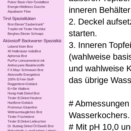
Pulser Basic+Set+Tyndalltest
Energie+Wellness Dusche
inneren Behälter 
Aquabaser Flow
2. Deckel aufset
Brot-Elexier"Zaubertrank"
Trepfei mit Tiroler Herzblut
starten.
Bergheu Elexier Schnaps
3. Inneren Topfe
Lebend Keim Brot
40 Heilkräuter IndioBrot
(wahlweise basi
Aphorsia Brot
PurPur Leinsamenbrot mit
Anthocyane Bioaktivstoffe
und wahlweise Ko
F.X.Mayr Schmauen Brot
Aktivstoffe Energiebrot
das übrige Wasse
100% B.Fein-Stoff-
Roggenbrot+Gebäck
Er+Sie Vitalbrot
Honig-Halit Dinkel Brot
Tiroler B.Dinkel Heubrot
# Abmessungen w
Hanfbrot+Gebäck
ProImmun Glutenfrei
Weltraumtaugliches Brot
Wasserkochers.
Tiroler Früchtebrot
Tiroler B.Dinkel Lebkuchen
# Mit pH 10,0 u
Dr. Budwig Dinkel Öl Eiweiß Brot
Makrobiotik (= großartiges Leben) -