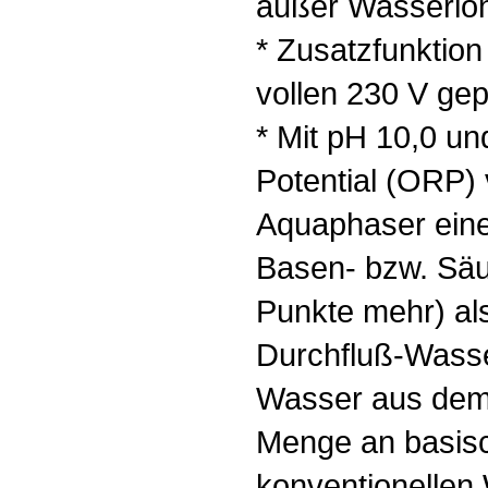
außer Wasserion
* Zusatzfunktion 
vollen 230 V ge
* Mit pH 10,0 u
Potential (ORP) 
Aquaphaser eine
Basen- bzw. Säu
Punkte mehr) al
Durchfluß-Wasser
Wasser aus dem I
Menge an basisc
konventionellen 