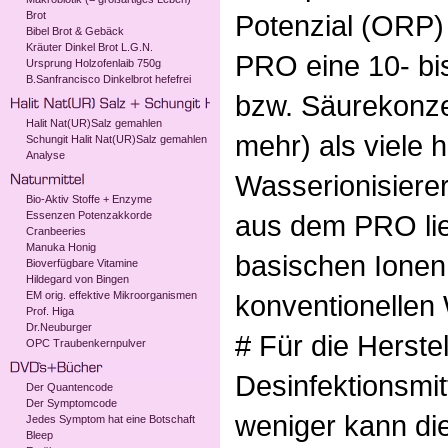
Brot
Potenzial (ORP)
Bibel Brot & Gebäck
Kräuter Dinkel Brot L.G.N.
PRO eine 10- bi
Ursprung Holzofenlaib 750g
B.Sanfrancisco Dinkelbrot hefefrei
bzw. Säurekonze
Halit Nat(UR)Salz gemahlen
mehr) als viele 
Schungit Halit Nat(UR)Salz gemahlen
Analyse
Wasserionisierer
Bio-Aktiv Stoffe + Enzyme
Essenzen Potenzakkorde
aus dem PRO lie
Cranbeeries
Manuka Honig
basischen Ionen 
Bioverfügbare Vitamine
Hildegard von Bingen
EM orig. effektive Mikroorganismen
konventionellen 
Prof. Higa
Dr.Neuburger
# Für die Herst
OPC Traubenkernpulver
Desinfektionsmit
Der Quantencode
Der Symptomcode
weniger kann die
Jedes Symptom hat eine Botschaft
Bleep