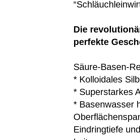
“Schläuchleinwi
Die revolutionä
perfekte Gesch
Säure-Basen-Re
* Kolloidales Sil
* Superstarkes A
* Basenwasser h
Oberflächenspa
Eindringtiefe un