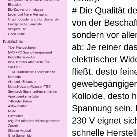
Blutquick
# Die Qualität de
Bio-Zuckerrohrmelasse
Leber und Niere Reinigung
Orgon Booster und Dor Buster Set
von der Beschaf
Energetische Laminate
Vitalpilze Bio
sondern vor all
Coco Drink
ab: Je reiner da
Tibet Klangschalen
MP3 +PC Soundtherapiegerät
elektrischer Wid
Kristaltherapie+Co
Bio+Demeter ätherische Öle
Soli Öl 21
fließt, desto fei
TTM Traditionelle Thailändische
Methode
gewebegängiger)
Alchemie Essenzen
Motor,Heizung+Wasser-TEC
Stemtech Stammzellenvermehrer
Kolloide, desto 
Aprikosenkerne bitter
7-Kräuter Pulver
Spannung sein. 
Astaxanathin
MSM
Hilfreiches
230 V eignet sic
orig. EM effektive Mikroorganismen
Zeolith
schnelle Herstel
Silicium Vegetal
Ghia Samen bio