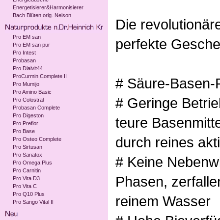
Energetisierer&Harmonisierer
Bach Blüten orig. Nelson
Die revolutionär
Pro EM san
perfekte Gesche
Pro EM san pur
Pro Intest
Probasan
Pro Dialvit44
ProCurmin Complete II
# Säure-Basen-
Pro Mumijo
Pro Amino Basic
# Geringe Betri
Pro Colostral
Probasan Complete
Pro Digeston
teure Basenmitt
Pro Preflor
Pro Base
durch reines akt
Pro Osteo Complete
Pro Sirtusan
Pro Sanatox
# Keine Nebenwi
Pro Omega Plus
Pro Carnitin
Phasen, zerfalle
Pro Vita D3
Pro Vita C
Pro Q10 Plus
reinem Wasser
Pro Sango Vital II