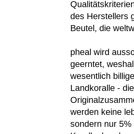
Qualitätskriteri
des Herstellers g
Beutel, die welt
pheal wird aussc
geerntet, wesha
wesentlich billig
Landkoralle - di
Originalzusamme
werden keine leb
sondern nur 5% 