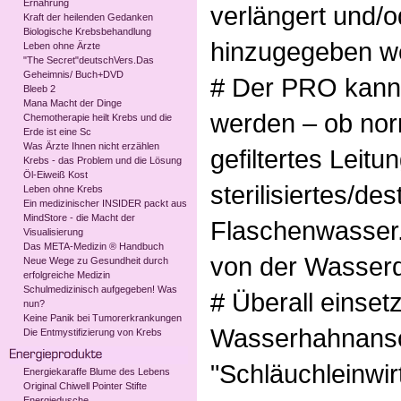
Ernährung
verlängert und/
Kraft der heilenden Gedanken
Biologische Krebsbehandlung
hinzugegeben w
Leben ohne Ärzte
"The Secret"deutschVers.Das
Geheimnis/ Buch+DVD
# Der PRO kann 
Bleeb 2
Mana Macht der Dinge
werden – ob nor
Chemotherapie heilt Krebs und die
Erde ist eine Sc
Was Ärzte Ihnen nicht erzählen
gefiltertes Leit
Krebs - das Problem und die Lösung
Öl-Eiweiß Kost
sterilisiertes/de
Leben ohne Krebs
Ein medizinischer INSIDER packt aus
MindStore - die Macht der
Flaschenwasser.
Visualisierung
Das META-Medizin ® Handbuch
von der Wasserqu
Neue Wege zu Gesundheit durch
erfolgreiche Medizin
Schulmedizinisch aufgegeben! Was
# Überall einse
nun?
Keine Panik bei Tumorerkrankungen
Wasserhahnansc
Die Entmystifizierung von Krebs
"Schläuchleinwi
Energiekaraffe Blume des Lebens
Original Chiwell Pointer Stifte
Energiedusche