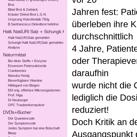
Brot
Jahren fest: Pat
Bibel Brot & Gebäck
Kräuter Dinkel Brot L.G.N.
Ursprung Holzofenlaib 750g
überleben ihre 
B.Sanfrancisco Dinkelbrot hefefrei
durchschnittlich
Halit Nat(UR)Salz gemahlen
Schungit Halit Nat(UR)Salz gemahlen
4 Jahre, Patient
Analyse
oder Therapieve
Bio-Aktiv Stoffe + Enzyme
Essenzen Potenzakkorde
daraufhin
Cranbeeries
Manuka Honig
Bioverfügbare Vitamine
wurde nicht die 
Hildegard von Bingen
EM orig. effektive Mikroorganismen
lediglich die Dos
Prof. Higa
Dr.Neuburger
OPC Traubenkernpulver
reduziert!
Der Quantencode
Doch Kritik an d
Der Symptomcode
Jedes Symptom hat eine Botschaft
Ausgangspunkt d
Bleep