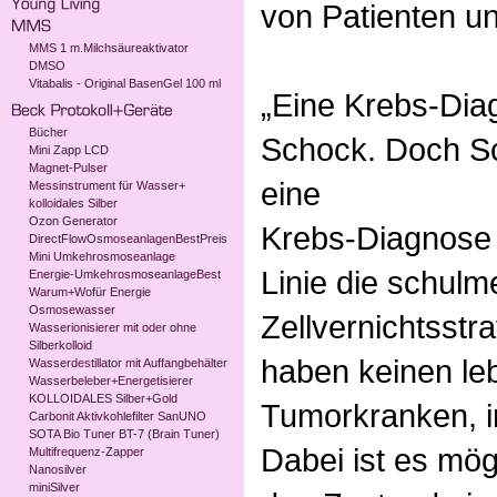
von Patienten u
MMS 1 m.Milchsäureaktivator
DMSO
Vitabalis - Original BasenGel 100 ml
„Eine Krebs-Diag
Bücher
Schock. Doch Sc
Mini Zapp LCD
Magnet-Pulser
eine
Messinstrument für Wasser+
kolloidales Silber
Ozon Generator
Krebs-Diagnose v
DirectFlowOsmoseanlagenBestPreis
Mini Umkehrosmoseanlage
Linie die schulm
Energie-UmkehrosmoseanlageBest
Warum+Wofür Energie
Osmosewasser
Zellvernichtsstr
Wasserionisierer mit oder ohne
Silberkolloid
haben keinen le
Wasserdestillator mit Auffangbehälter
Wasserbeleber+Energetisierer
KOLLOIDALES Silber+Gold
Tumorkranken, i
Carbonit Aktivkohlefilter SanUNO
SOTA Bio Tuner BT-7 (Brain Tuner)
Dabei ist es mög
Multifrequenz-Zapper
Nanosilver
miniSilver