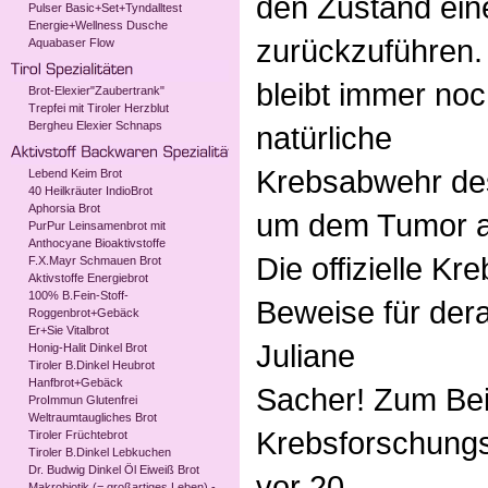
den Zustand ein
Pulser Basic+Set+Tyndalltest
Energie+Wellness Dusche
zurückzuführen.
Aquabaser Flow
bleibt immer noc
Brot-Elexier"Zaubertrank"
Trepfei mit Tiroler Herzblut
Bergheu Elexier Schnaps
natürliche
Krebsabwehr des
Lebend Keim Brot
40 Heilkräuter IndioBrot
Aphorsia Brot
um dem Tumor a
PurPur Leinsamenbrot mit
Anthocyane Bioaktivstoffe
Die offizielle Kr
F.X.Mayr Schmauen Brot
Aktivstoffe Energiebrot
100% B.Fein-Stoff-
Beweise für dera
Roggenbrot+Gebäck
Er+Sie Vitalbrot
Juliane
Honig-Halit Dinkel Brot
Tiroler B.Dinkel Heubrot
Hanfbrot+Gebäck
Sacher! Zum Beis
ProImmun Glutenfrei
Weltraumtaugliches Brot
Krebsforschungsz
Tiroler Früchtebrot
Tiroler B.Dinkel Lebkuchen
Dr. Budwig Dinkel Öl Eiweiß Brot
vor 20
Makrobiotik (= großartiges Leben) -