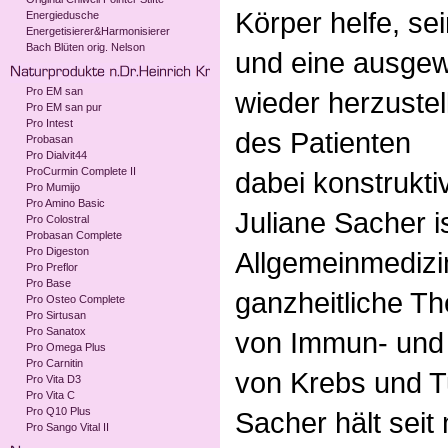
Körper helfe, se
Energiedusche
Energetisierer&Harmonisierer
Bach Blüten orig. Nelson
und eine ausge
Pro EM san
wieder herzuste
Pro EM san pur
Pro Intest
des Patienten
Probasan
Pro Dialvit44
ProCurmin Complete II
dabei konstrukti
Pro Mumijo
Pro Amino Basic
Juliane Sacher i
Pro Colostral
Probasan Complete
Pro Digeston
Allgemeinmedizin
Pro Preflor
Pro Base
ganzheitliche Th
Pro Osteo Complete
Pro Sirtusan
Pro Sanatox
von Immun- und
Pro Omega Plus
Pro Carnitin
von Krebs und T
Pro Vita D3
Pro Vita C
Pro Q10 Plus
Sacher hält seit
Pro Sango Vital II