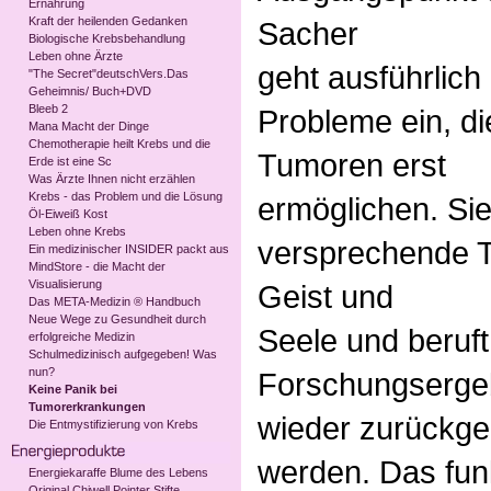
Ernährung
Kraft der heilenden Gedanken
Sacher
Biologische Krebsbehandlung
Leben ohne Ärzte
geht ausführlich
"The Secret"deutschVers.Das
Geheimnis/ Buch+DVD
Bleeb 2
Probleme ein, d
Mana Macht der Dinge
Chemotherapie heilt Krebs und die
Tumoren erst
Erde ist eine Sc
Was Ärzte Ihnen nicht erzählen
Krebs - das Problem und die Lösung
ermöglichen. Sie
Öl-Eiweiß Kost
Leben ohne Krebs
versprechende T
Ein medizinischer INSIDER packt aus
MindStore - die Macht der
Visualisierung
Geist und
Das META-Medizin ® Handbuch
Neue Wege zu Gesundheit durch
Seele und beruft
erfolgreiche Medizin
Schulmedizinisch aufgegeben! Was
nun?
Forschungserge
Keine Panik bei
Tumorerkrankungen
wieder zurückge
Die Entmystifizierung von Krebs
werden. Das fun
Energiekaraffe Blume des Lebens
Original Chiwell Pointer Stifte