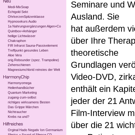
Seminare und Wo
Medi-MixSoap
Echtgold Sekt
Ausland. Sie
OhrkerzenSpitzenklasse
Hypnosekurs Audio
hat außerdem viel
1a Nahrungsergänzungen Algen+Co
Quintbox+Anhänger
heilige Lichtwässer
über Ihre Thera
Chakraphon
FIR Infrarot Sauna-Passivelement
theoretische
Treffpunkt gesundes Leben
Aloe Vera
orig.Rebounder (spez. Trampoline)
Grundlagen veröf
Zehenschienen
Magnesiumchlorid reinstes der Welt
Video-DVD, zirk
Harmonyomega
enthält ein Kapi
Heilenhandbücher
Quantum Marketing
zugang-zum-selbst
jeder der 21 Ant
richtiges wirksamens Besten
Das Grippe Märchen
Film-Interview m
Nichtraucher
Krebs na und?
über die 21 wich
Orginal Hado Negativ Ion Germanium
Sferics + Sound of Silence CD