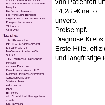
von Patienten u
Mangostan Wellness-Drink 500 ml
Blutquick
14,28.-€ netto
Bio-Zuckerrohrmelasse
Leber und Niere Reinigung
unverb.
Orgon Booster und Dor Buster Set
Energetische Laminate
Vitalpilze Bio
Preisempf.
Coco Drink
Diagnose Krebs 
Tibet Klangschalen
MP3 +PC Soundtherapiegerät
Erste Hilfe, effi
Kristaltherapie+Co
Bio+Demeter ätherische Öle
Soli Öl 21
und langfristige
TTM Traditionelle Thailändische
Methode
Alchemie Essenzen
Motor,Heizung+Wasser-TEC
Stemtech Stammzellenvermehrer
Aprikosenkerne bitter
7-Kräuter Pulver
Astaxanathin
MSM
Hilfreiches
orig. EM effektive Mikroorganismen
Zeolith
Silicium Vegetal