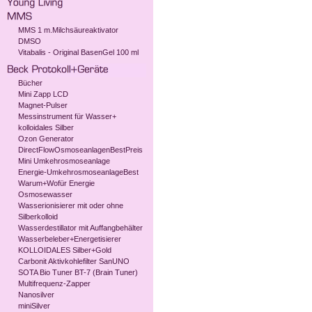
MMS 1 m.Milchsäureaktivator
DMSO
Vitabalis - Original BasenGel 100 ml
Bücher
Mini Zapp LCD
Magnet-Pulser
Messinstrument für Wasser+
kolloidales Silber
Ozon Generator
DirectFlowOsmoseanlagenBestPreis
Mini Umkehrosmoseanlage
Energie-UmkehrosmoseanlageBest
Warum+Wofür Energie
Osmosewasser
Wasserionisierer mit oder ohne
Silberkolloid
Wasserdestillator mit Auffangbehälter
Wasserbeleber+Energetisierer
KOLLOIDALES Silber+Gold
Carbonit Aktivkohlefilter SanUNO
SOTA Bio Tuner BT-7 (Brain Tuner)
Multifrequenz-Zapper
Nanosilver
miniSilver