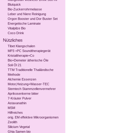
Blutquick
Bio-Zuckerrohrmelasse
Leber und Niere Reinigung
Orgon Booster und Dor Buster Set
Energetische Laminate
Vitalpilze Bio
Coco Drink
Tibet Klangschalen
MP3 +PC Soundtherapiegerät
Kristaltherapie+Co
Bio+Demeter ätherische Öle
Soli Öl 21
TTM Traditionelle Thailändische
Methode
Alchemie Essenzen
Motor,Heizung+Wasser-TEC
Stemtech Stammzellenvermehrer
Aprikosenkerne bitter
7-Kräuter Pulver
Astaxanathin
MSM
Hilfreiches
orig. EM effektive Mikroorganismen
Zeolith
Silicium Vegetal
Ghia Samen bio