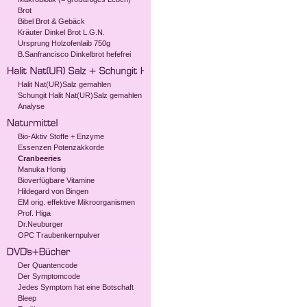
Brot
Bibel Brot & Gebäck
Kräuter Dinkel Brot L.G.N.
Ursprung Holzofenlaib 750g
B.Sanfrancisco Dinkelbrot hefefrei
Halit Nat(UR)Salz gemahlen
Schungit Halit Nat(UR)Salz gemahlen
Analyse
Bio-Aktiv Stoffe + Enzyme
Essenzen Potenzakkorde
Cranbeeries
Manuka Honig
Bioverfügbare Vitamine
Hildegard von Bingen
EM orig. effektive Mikroorganismen
Prof. Higa
Dr.Neuburger
OPC Traubenkernpulver
Der Quantencode
Der Symptomcode
Jedes Symptom hat eine Botschaft
Bleep