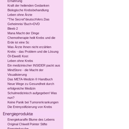
Ernährung
Kraft der heilenden Gedanken
Biologische Krebsbehandlung
Leben ohne Ärzte
"The Secret"deutschVers.Das
Geheimnis/ Buch+DVD
Bleeb 2
Mana Macht der Dinge
Chemotherapie heilt Krebs und die
Erde ist eine Sc
Was Ärzte Ihnen nicht erzählen
Krebs - das Problem und die Lösung
Öl-Eiweiß Kost
Leben ohne Krebs
Ein medizinischer INSIDER packt aus
MindStore - die Macht der
Visualisierung
Das META-Medizin ® Handbuch
Neue Wege zu Gesundheit durch
erfolgreiche Medizin
Schulmedizinisch aufgegeben! Was
nun?
Keine Panik bei Tumorerkrankungen
Die Entmystifizierung von Krebs
Energiekaraffe Blume des Lebens
Original Chiwell Pointer Stifte
Energiedusche