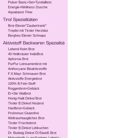
Pulser Basic+Set+Tyndalltest
Energie+Wellness Dusche
Aquabaser Flow
Brot-Elexier"Zaubertrank"
Trepfei mit Tiroler Herzblut
Bergheu Elexier Schnaps
Lebend Keim Brot
40 Heilkräuter IndioBrot
Aphorsia Brot
PurPur Leinsamenbrot mit
Anthocyane Bioaktivstoffe
F.X.Mayr Schmauen Brot
Aktivstoffe Energiebrot
100% B.Fein-Stoff-
Roggenbrot+Gebäck
Er+Sie Vitalbrot
Honig-Halit Dinkel Brot
Tiroler B.Dinkel Heubrot
Hanfbrot+Gebäck
ProImmun Glutenfrei
Weltraumtaugliches Brot
Tiroler Früchtebrot
Tiroler B.Dinkel Lebkuchen
Dr. Budwig Dinkel Öl Eiweiß Brot
Makrobiotik (= großartiges Leben) -