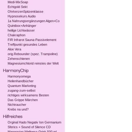
Medi-MixSoap
Echtgold Sekt
OhrkerzenSpitzenklasse
Hypnosekurs Audio
1a Nahrungsergänzungen Algen+Co
Quintbox+Anhänger
heilige Lichtwässer
Chakraphon
FIR Infrarot Sauna-Passivelement
Treffpunkt gesundes Leben
Aloe Vera
orig.Rebounder (spez. Trampoline)
Zehenschienen
Magnesiumchlorid reinstes der Welt
Harmonyomega
Heilenhandbücher
Quantum Marketing
zugang-zum-selbst
richtiges wirksamens Besten
Das Grippe Märchen
Nichtraucher
Krebs na und?
Orginal Hado Negativ Ion Germanium
Sferics + Sound of Silence CD
Mangostan Wellness-Drink 500 ml