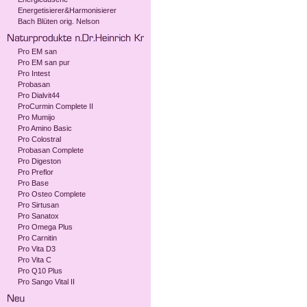
Energetisierer&Harmonisierer
Bach Blüten orig. Nelson
Pro EM san
Pro EM san pur
Pro Intest
Probasan
Pro Dialvit44
ProCurmin Complete II
Pro Mumijo
Pro Amino Basic
Pro Colostral
Probasan Complete
Pro Digeston
Pro Preflor
Pro Base
Pro Osteo Complete
Pro Sirtusan
Pro Sanatox
Pro Omega Plus
Pro Carnitin
Pro Vita D3
Pro Vita C
Pro Q10 Plus
Pro Sango Vital II