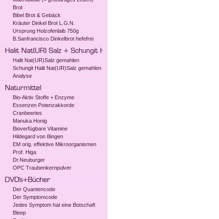
Brot
Bibel Brot & Gebäck
Kräuter Dinkel Brot L.G.N.
Ursprung Holzofenlaib 750g
B.Sanfrancisco Dinkelbrot hefefrei
Halit Nat(UR)Salz gemahlen
Schungit Halit Nat(UR)Salz gemahlen
Analyse
Bio-Aktiv Stoffe + Enzyme
Essenzen Potenzakkorde
Cranbeeries
Manuka Honig
Bioverfügbare Vitamine
Hildegard von Bingen
EM orig. effektive Mikroorganismen
Prof. Higa
Dr.Neuburger
OPC Traubenkernpulver
Der Quantencode
Der Symptomcode
Jedes Symptom hat eine Botschaft
Bleep