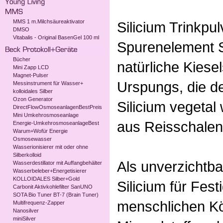
MMS 1 m.Milchsäureaktivator
Silicium Trinkpul
DMSO
Vitabalis - Original BasenGel 100 ml
Spurenelement Si
Bücher
natürliche Kiese
Mini Zapp LCD
Magnet-Pulser
Urspungs, die de
Messinstrument für Wasser+
kolloidales Silber
Ozon Generator
Silicium vegetal
DirectFlowOsmoseanlagenBestPreis
Mini Umkehrosmoseanlage
aus Reisschale
Energie-UmkehrosmoseanlageBest
Warum+Wofür Energie
Osmosewasser
Wasserionisierer mit oder ohne
Silberkolloid
Als unverzichtba
Wasserdestillator mit Auffangbehälter
Wasserbeleber+Energetisierer
KOLLOIDALES Silber+Gold
Silicium für Festi
Carbonit Aktivkohlefilter SanUNO
SOTA Bio Tuner BT-7 (Brain Tuner)
menschlichen Kör
Multifrequenz-Zapper
Nanosilver
miniSilver