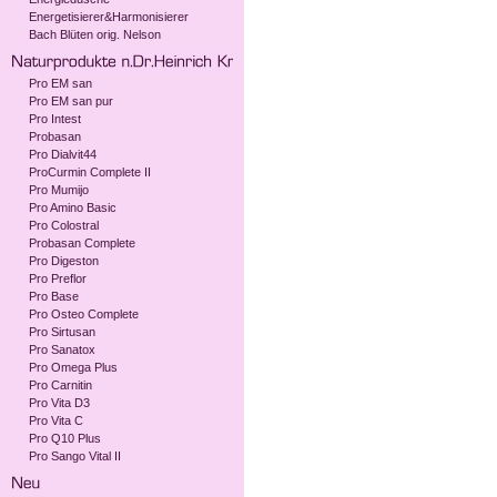
Energetisierer&Harmonisierer
Bach Blüten orig. Nelson
Pro EM san
Pro EM san pur
Pro Intest
Probasan
Pro Dialvit44
ProCurmin Complete II
Pro Mumijo
Pro Amino Basic
Pro Colostral
Probasan Complete
Pro Digeston
Pro Preflor
Pro Base
Pro Osteo Complete
Pro Sirtusan
Pro Sanatox
Pro Omega Plus
Pro Carnitin
Pro Vita D3
Pro Vita C
Pro Q10 Plus
Pro Sango Vital II