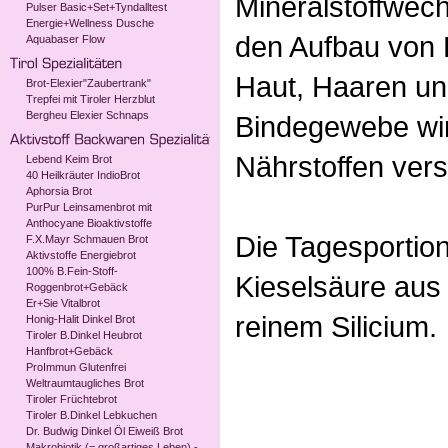
Mineralstoffwechs
Pulser Basic+Set+Tyndalltest
Energie+Wellness Dusche
den Aufbau von
Aquabaser Flow
Haut, Haaren un
Brot-Elexier"Zaubertrank"
Trepfei mit Tiroler Herzblut
Bergheu Elexier Schnaps
Bindegewebe wir
Nährstoffen vers
Lebend Keim Brot
40 Heilkräuter IndioBrot
Aphorsia Brot
PurPur Leinsamenbrot mit
Anthocyane Bioaktivstoffe
Die Tagesportion
F.X.Mayr Schmauen Brot
Aktivstoffe Energiebrot
100% B.Fein-Stoff-
Kieselsäure aus
Roggenbrot+Gebäck
Er+Sie Vitalbrot
reinem Silicium.
Honig-Halit Dinkel Brot
Tiroler B.Dinkel Heubrot
Hanfbrot+Gebäck
ProImmun Glutenfrei
Weltraumtaugliches Brot
Tiroler Früchtebrot
Tiroler B.Dinkel Lebkuchen
Dr. Budwig Dinkel Öl Eiweiß Brot
Makrobiotik (= großartiges Leben) -