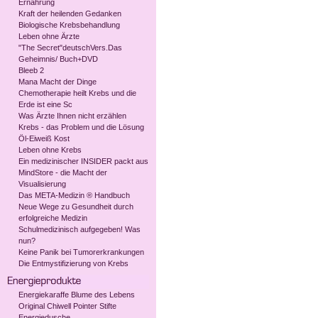
Ernährung
Kraft der heilenden Gedanken
Biologische Krebsbehandlung
Leben ohne Ärzte
"The Secret"deutschVers.Das
Geheimnis/ Buch+DVD
Bleeb 2
Mana Macht der Dinge
Chemotherapie heilt Krebs und die
Erde ist eine Sc
Was Ärzte Ihnen nicht erzählen
Krebs - das Problem und die Lösung
Öl-Eiweiß Kost
Leben ohne Krebs
Ein medizinischer INSIDER packt aus
MindStore - die Macht der
Visualisierung
Das META-Medizin ® Handbuch
Neue Wege zu Gesundheit durch
erfolgreiche Medizin
Schulmedizinisch aufgegeben! Was
nun?
Keine Panik bei Tumorerkrankungen
Die Entmystifizierung von Krebs
Energiekaraffe Blume des Lebens
Original Chiwell Pointer Stifte
Energiedusche