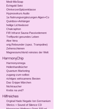
Medi-MixSoap
Echtgold Sekt
OhrkerzenSpitzenklasse
Hypnosekurs Audio
1a Nahrungsergänzungen Algen+Co
Quintbox+Anhänger
heilige Lichtwässer
Chakraphon
FIR Infrarot Sauna-Passivelement
Treffpunkt gesundes Leben
Aloe Vera
orig.Rebounder (spez. Trampoline)
Zehenschienen
Magnesiumchlorid reinstes der Welt
Harmonyomega
Heilenhandbücher
Quantum Marketing
zugang-zum-selbst
richtiges wirksamens Besten
Das Grippe Märchen
Nichtraucher
Krebs na und?
Orginal Hado Negativ Ion Germanium
Sferics + Sound of Silence CD
Mangostan Wellness-Drink 500 ml