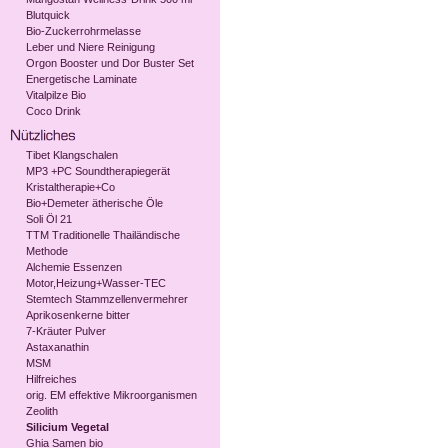
Blutquick
Bio-Zuckerrohrmelasse
Leber und Niere Reinigung
Orgon Booster und Dor Buster Set
Energetische Laminate
Vitalpilze Bio
Coco Drink
Tibet Klangschalen
MP3 +PC Soundtherapiegerät
Kristaltherapie+Co
Bio+Demeter ätherische Öle
Soli Öl 21
TTM Traditionelle Thailändische
Methode
Alchemie Essenzen
Motor,Heizung+Wasser-TEC
Stemtech Stammzellenvermehrer
Aprikosenkerne bitter
7-Kräuter Pulver
Astaxanathin
MSM
Hilfreiches
orig. EM effektive Mikroorganismen
Zeolith
Silicium Vegetal
Ghia Samen bio