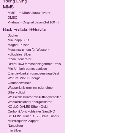
MMS 1 m.Milchsäureaktivator
DMSO
Vitabalis - Original BasenGel 100 ml
Bücher
Mini Zapp LCD
Magnet-Pulser
Messinstrument für Wasser+
kolloidales Silber
Ozon Generator
DirectFlowOsmoseanlagenBestPreis
Mini Umkehrosmoseanlage
Energie-UmkehrosmoseanlageBest
Warum+Wofür Energie
Osmosewasser
Wasserionisierer mit oder ohne
Silberkolloid
Wasserdestillator mit Auffangbehälter
Wasserbeleber+Energetisierer
KOLLOIDALES Silber+Gold
Carbonit Aktivkohlefilter SanUNO
SOTA Bio Tuner BT-7 (Brain Tuner)
Multifrequenz-Zapper
Nanosilver
miniSilver