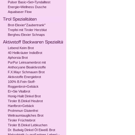
Pulser Basic+Set+Tyndalltest
Energie+Wellness Dusche
Aquabaser Flow
Brot-Elexier"Zaubertrank"
Trepfei mit Tiroler Herzblut
Bergheu Elexier Schnaps
Lebend Keim Brot
40 Heilkräuter IndioBrot
Aphorsia Brot
PurPur Leinsamenbrot mit
Anthocyane Bioaktivstoffe
F.X.Mayr Schmauen Brot
Aktivstoffe Energiebrot
100% B.Fein-Stoff-
Roggenbrot+Gebäck
Er+Sie Vitalbrot
Honig-Halit Dinkel Brot
Tiroler B.Dinkel Heubrot
Hanfbrot+Gebäck
ProImmun Glutenfrei
Weltraumtaugliches Brot
Tiroler Früchtebrot
Tiroler B.Dinkel Lebkuchen
Dr. Budwig Dinkel Öl Eiweiß Brot
Makrobiotik (= großartiges Leben) -