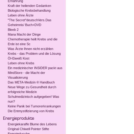
Ernährung
Kraft der heilenden Gedanken
Biologische Krebsbehandlung
Leben ohne Ärzte
"The Secret"deutschVers.Das
Geheimnis/ Buch+DVD
Bleeb 2
Mana Macht der Dinge
Chemotherapie heilt Krebs und die
Erde ist eine Sc
Was Ärzte Ihnen nicht erzählen
Krebs - das Problem und die Lösung
Öl-Eiweiß Kost
Leben ohne Krebs
Ein medizinischer INSIDER packt aus
MindStore - die Macht der
Visualisierung
Das META-Medizin ® Handbuch
Neue Wege zu Gesundheit durch
erfolgreiche Medizin
Schulmedizinisch aufgegeben! Was
nun?
Keine Panik bei Tumorerkrankungen
Die Entmystifizierung von Krebs
Energiekaraffe Blume des Lebens
Original Chiwell Pointer Stifte
Energiedusche