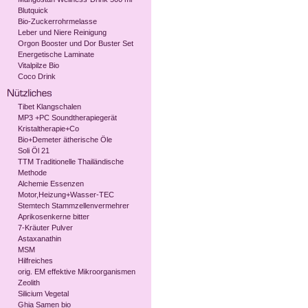
Blutquick
Bio-Zuckerrohrmelasse
Leber und Niere Reinigung
Orgon Booster und Dor Buster Set
Energetische Laminate
Vitalpilze Bio
Coco Drink
Tibet Klangschalen
MP3 +PC Soundtherapiegerät
Kristaltherapie+Co
Bio+Demeter ätherische Öle
Soli Öl 21
TTM Traditionelle Thailändische
Methode
Alchemie Essenzen
Motor,Heizung+Wasser-TEC
Stemtech Stammzellenvermehrer
Aprikosenkerne bitter
7-Kräuter Pulver
Astaxanathin
MSM
Hilfreiches
orig. EM effektive Mikroorganismen
Zeolith
Silicium Vegetal
Ghia Samen bio