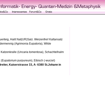
rteig, Halit Nat(UR)Salz. Weizenfrei! Kaltansatz
 Odermennig (Agrimonia Eupatoria), Wilde
, Katzenkralle (Uncaria tomentosa), Schachtelhalm
 (Eupatorium purpureum), Eibisch (-wurzel)
reiter, Kaiserstrasse 33, A- 6380 St.Johann in