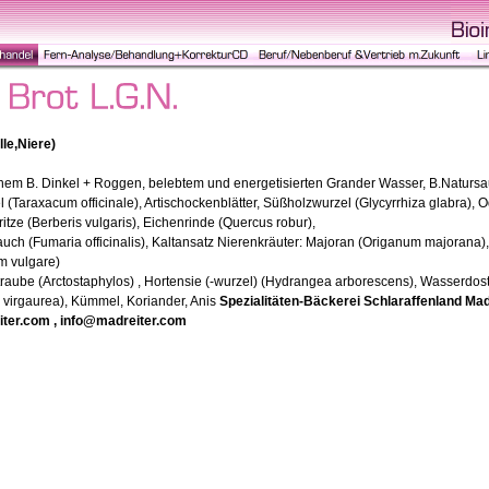
lle,Niere)
nem B. Dinkel + Roggen, belebtem und energetisierten Grander Wasser, B.Natursaue
(Taraxacum officinale), Artischockenblätter, Süßholzwurzel (Glycyrrhiza glabra),
tze (Berberis vulgaris), Eichenrinde (Quercus robur),
uch (Fumaria officinalis), Kaltansatz Nierenkräuter: Majoran (Origanum majorana)
m vulgare)
raube (Arctostaphylos) , Hortensie (-wurzel) (Hydrangea arborescens), Wasserdost
go virgaurea), Kümmel, Koriander, Anis
Spezialitäten-Bäckerei Schlaraffenland Mad
iter.com , info@madreiter.com