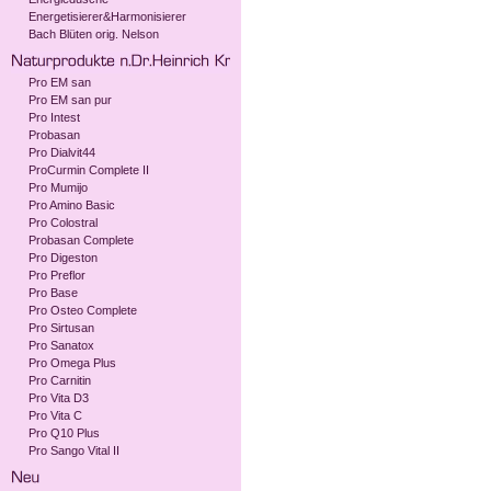
Energetisierer&Harmonisierer
Bach Blüten orig. Nelson
Pro EM san
Pro EM san pur
Pro Intest
Probasan
Pro Dialvit44
ProCurmin Complete II
Pro Mumijo
Pro Amino Basic
Pro Colostral
Probasan Complete
Pro Digeston
Pro Preflor
Pro Base
Pro Osteo Complete
Pro Sirtusan
Pro Sanatox
Pro Omega Plus
Pro Carnitin
Pro Vita D3
Pro Vita C
Pro Q10 Plus
Pro Sango Vital II