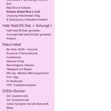
Brot
Bibel Brot & Gebäck
Kräuter Dinkel Brot L.G.N.
Ursprung Holzofenlaib 750g
B.Sanfrancisco Dinkelbrot hefefrei
Halit Nat(UR)Salz gemahlen
Schungit Halit Nat(UR)Salz gemahlen
Analyse
Bio-Aktiv Stoffe + Enzyme
Essenzen Potenzakkorde
Cranbeeries
Manuka Honig
Bioverfügbare Vitamine
Hildegard von Bingen
EM orig. effektive Mikroorganismen
Prof. Higa
Dr.Neuburger
OPC Traubenkernpulver
Der Quantencode
Der Symptomcode
Jedes Symptom hat eine Botschaft
Bleep