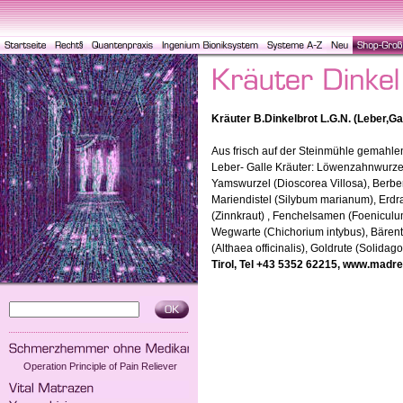
Kräuter B.Dinkelbrot L.G.N. (Leber,Ga
Aus frisch auf der Steinmühle gemahle
Leber- Galle Kräuter: Löwenzahnwurzel 
Yamswurzel (Dioscorea Villosa), Berberi
Mariendistel (Silybum marianum), Erdra
(Zinnkraut) , Fenchelsamen (Foeniculu
Wegwarte (Chichorium intybus), Bärent
(Althaea officinalis), Goldrute (Solida
Tirol, Tel +43 5352 62215, www.madre
Operation Principle of Pain Reliever