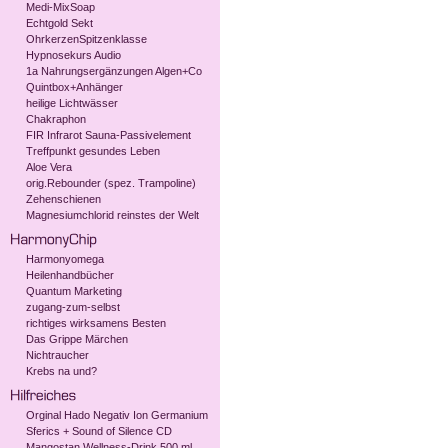
Medi-MixSoap
Echtgold Sekt
OhrkerzenSpitzenklasse
Hypnosekurs Audio
1a Nahrungsergänzungen Algen+Co
Quintbox+Anhänger
heilige Lichtwässer
Chakraphon
FIR Infrarot Sauna-Passivelement
Treffpunkt gesundes Leben
Aloe Vera
orig.Rebounder (spez. Trampoline)
Zehenschienen
Magnesiumchlorid reinstes der Welt
Harmonyomega
Heilenhandbücher
Quantum Marketing
zugang-zum-selbst
richtiges wirksamens Besten
Das Grippe Märchen
Nichtraucher
Krebs na und?
Orginal Hado Negativ Ion Germanium
Sferics + Sound of Silence CD
Mangostan Wellness-Drink 500 ml