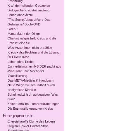
Ernährung
Kraft der heilenden Gedanken
Biologische Krebsbehandlung
Leben ohne Ärzte
"The Secret"deutschVers.Das
Geheimnis/ Buch+DVD
Bleeb 2
Mana Macht der Dinge
Chemotherapie heilt Krebs und die
Erde ist eine Sc
Was Ärzte Ihnen nicht erzählen
Krebs - das Problem und die Lösung
Öl-Eiweiß Kost
Leben ohne Krebs
Ein medizinischer INSIDER packt aus
MindStore - die Macht der
Visualisierung
Das META-Medizin ® Handbuch
Neue Wege zu Gesundheit durch
erfolgreiche Medizin
Schulmedizinisch aufgegeben! Was
nun?
Keine Panik bei Tumorerkrankungen
Die Entmystifizierung von Krebs
Energiekaraffe Blume des Lebens
Original Chiwell Pointer Stifte
Energiedusche