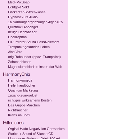
Medi-MixSoap
Echtgold Sekt
OhrkerzenSpitzenklasse
Hypnosekurs Audio
1a Nahrungsergänzungen Algen+Co
Quintbox+Anhänger
heilige Lichtwässer
Chakraphon
FIR Infrarot Sauna-Passivelement
Treffpunkt gesundes Leben
Aloe Vera
orig.Rebounder (spez. Trampoline)
Zehenschienen
Magnesiumchlorid reinstes der Welt
Harmonyomega
Heilenhandbücher
Quantum Marketing
zugang-zum-selbst
richtiges wirksamens Besten
Das Grippe Märchen
Nichtraucher
Krebs na und?
Orginal Hado Negativ Ion Germanium
Sferics + Sound of Silence CD
Mangostan Wellness-Drink 500 ml