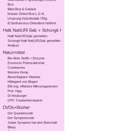
Brot
Bibel Brot & Gebäck
Kräuter Dinkel Brot L.G.N.
Ursprung Holzofenlaib 750g
B.Sanfrancisco Dinkelbrot hefefrei
Halit Nat(UR)Salz gemahlen
Schungit Halit Nat(UR)Salz gemahlen
Analyse
Bio-Aktiv Stoffe + Enzyme
Essenzen Potenzakkorde
Cranbeeries
Manuka Honig
Bioverfügbare Vitamine
Hildegard von Bingen
EM orig. effektive Mikroorganismen
Prof. Higa
Dr.Neuburger
OPC Traubenkernpulver
Der Quantencode
Der Symptomcode
Jedes Symptom hat eine Botschaft
Bleep