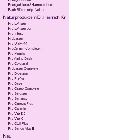
Energetisierer&Harmonisierer
Bach Blüten orig. Nelson
Pro EM san
Pro EM san pur
Pro Intest
Probasan
Pro Dialvit44
ProCurmin Complete II
Pro Mumijo
Pro Amino Basic
Pro Colostral
Probasan Complete
Pro Digeston
Pro Preflor
Pro Base
Pro Osteo Complete
Pro Sirtusan
Pro Sanatox
Pro Omega Plus
Pro Carnitin
Pro Vita D3
Pro Vita C
Pro Q10 Plus
Pro Sango Vital II