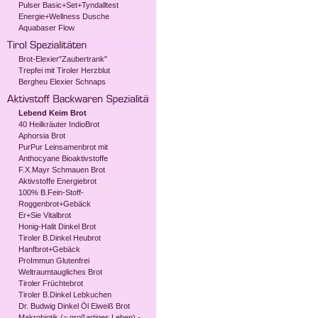
Pulser Basic+Set+Tyndalltest
Energie+Wellness Dusche
Aquabaser Flow
Brot-Elexier"Zaubertrank"
Trepfei mit Tiroler Herzblut
Bergheu Elexier Schnaps
Lebend Keim Brot
40 Heilkräuter IndioBrot
Aphorsia Brot
PurPur Leinsamenbrot mit
Anthocyane Bioaktivstoffe
F.X.Mayr Schmauen Brot
Aktivstoffe Energiebrot
100% B.Fein-Stoff-
Roggenbrot+Gebäck
Er+Sie Vitalbrot
Honig-Halit Dinkel Brot
Tiroler B.Dinkel Heubrot
Hanfbrot+Gebäck
ProImmun Glutenfrei
Weltraumtaugliches Brot
Tiroler Früchtebrot
Tiroler B.Dinkel Lebkuchen
Dr. Budwig Dinkel Öl Eiweiß Brot
Makrobiotik (= großartiges Leben) -