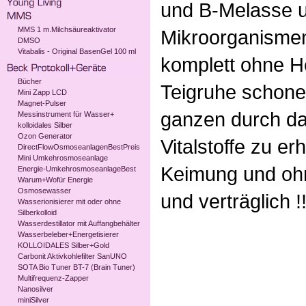
und B-Melasse u
MMS 1 m.Milchsäureaktivator
Mikroorganismen
DMSO
Vitabalis - Original BasenGel 100 ml
komplett ohne H
Bücher
Teigruhe schone
Mini Zapp LCD
Magnet-Pulser
ganzen durch da
Messinstrument für Wasser+
kolloidales Silber
Ozon Generator
Vitalstoffe zu er
DirectFlowOsmoseanlagenBestPreis
Mini Umkehrosmoseanlage
Keimung und oh
Energie-UmkehrosmoseanlageBest
Warum+Wofür Energie
Osmosewasser
und verträglich !
Wasserionisierer mit oder ohne
Silberkolloid
Wasserdestillator mit Auffangbehälter
Wasserbeleber+Energetisierer
KOLLOIDALES Silber+Gold
Carbonit Aktivkohlefilter SanUNO
SOTA Bio Tuner BT-7 (Brain Tuner)
Multifrequenz-Zapper
Nanosilver
miniSilver