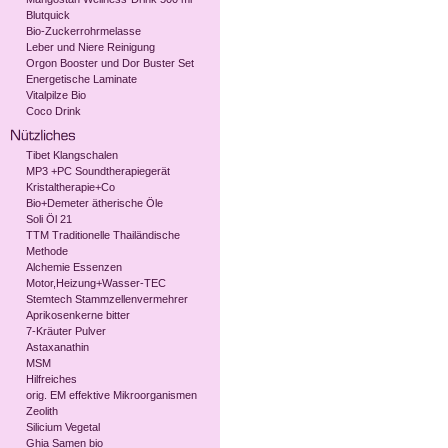
Blutquick
Bio-Zuckerrohrmelasse
Leber und Niere Reinigung
Orgon Booster und Dor Buster Set
Energetische Laminate
Vitalpilze Bio
Coco Drink
Tibet Klangschalen
MP3 +PC Soundtherapiegerät
Kristaltherapie+Co
Bio+Demeter ätherische Öle
Soli Öl 21
TTM Traditionelle Thailändische
Methode
Alchemie Essenzen
Motor,Heizung+Wasser-TEC
Stemtech Stammzellenvermehrer
Aprikosenkerne bitter
7-Kräuter Pulver
Astaxanathin
MSM
Hilfreiches
orig. EM effektive Mikroorganismen
Zeolith
Silicium Vegetal
Ghia Samen bio