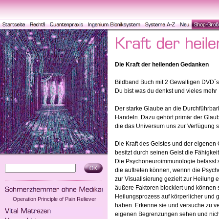
Die Kraft der heilenden Gedanken
Bildband Buch mit 2 Gewaltigen DVD´s a
Du bist was du denkst und vieles mehr
Der starke Glaube an die Durchführbar
Handeln. Dazu gehört primär der Glaub
die das Universum uns zur Verfügung st
Die Kraft des Geistes und der eigenen
besitzt durch seinen Geist die Fähigkeit
Die Psychoneuroimmunologie befasst 
die auftreten können, wennn die Psyche
zur Visualisierung gezielt zur Heilung 
äußere Faktoren blockiert und können so
Heilungsprozess auf körperlicher und 
Operation Principle of Pain Reliever
haben. Erkenne sie und versuche zu ve
eigenen Begrenzungen sehen und nicht