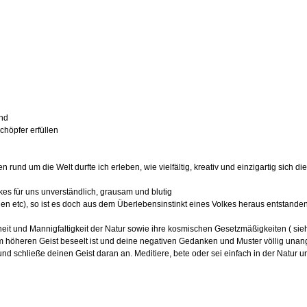
und
höpfer erfüllen
rund um die Welt durfte ich erleben, wie vielfältig, kreativ und einzigartig sich d
kes für uns unverständlich, grausam und blutig
lien etc), so ist es doch aus dem Überlebensinstinkt eines Volkes heraus entstande
eit und Mannigfaltigkeit der Natur sowie ihre kosmischen Gesetzmäßigkeiten ( sieh
m höheren Geist beseelt ist und deine negativen Gedanken und Muster völlig unang
 und schließe deinen Geist daran an. Meditiere, bete oder sei einfach in der Natur