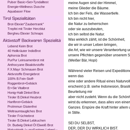
Pulser Basic+Set+Tyndalltest
meine Augen sind der Himmel,
Energie+Wellness Dusche
meine Glieder die Bäume.
Aquabaser Flow
Ich bin der Fels, die Wassertiefe.
Ich bin nicht hier,
die Natur zu beherrschen
Brot-Elexier"Zaubertrank"
Trepfei mit Tiroler Herzblut
oder sie auszubeuten,
Bergheu Elexier Schnaps
ich bin selbst die Natur.
Was wirklich zählt, ist die Schönheit,
die wir in unser Leben bringen,
Lebend Keim Brot
die Art, wie wir unsere Verantwortung 
40 Heilkräuter IndioBrot
unsere Pflichten gegenüber unserem Sc
Aphorsia Brot
PurPur Leinsamenbrot mit
(Weißer Bär, Hopi)
Anthocyane Bioaktivstoffe
F.X.Mayr Schmauen Brot
Während vieler Reisen und Expeditionen 
Aktivstoffe Energiebrot
wenn das
100% B.Fein-Stoff-
eine oder andere Ritual eines Naturvol
Roggenbrot+Gebäck
erscheint (z.B. siehe Indonesion, Brasi
Er+Sie Vitalbrot
Beurteilung mir
Honig-Halit Dinkel Brot
aber nicht zusteht. Wenn du die Schönh
Tiroler B.Dinkel Heubrot
Hanfbrot+Gebäck
wirst du erkennen, dass alles von eine
ProImmun Glutenfrei
Ganzes. Erspüre die Kraft hinter allem
Weltraumtaugliches Brot
in Stille.
Tiroler Früchtebrot
Tiroler B.Dinkel Lebkuchen
SEI DU SELBST,
Dr. Budwig Dinkel Öl Eiweiß Brot
DER, DER DU WIRKLICH BIST.
Makrobiotik (= großartiges Leben) -