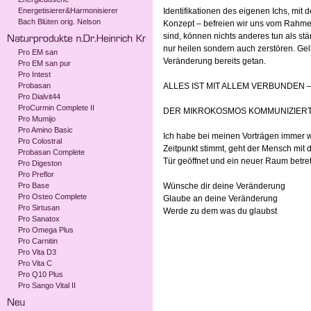
Energetisierer&Harmonisierer
Identifikationen des eigenen Ichs, mit
Bach Blüten orig. Nelson
Konzept – befreien wir uns vom Rahmen,
sind, können nichts anderes tun als st
nur heilen sondern auch zerstören. Geli
Pro EM san
Veränderung bereits getan.
Pro EM san pur
Pro Intest
Probasan
ALLES IST MIT ALLEM VERBUNDEN 
Pro Dialvit44
ProCurmin Complete II
DER MIKROKOSMOS KOMMUNIZIER
Pro Mumijo
Pro Amino Basic
Ich habe bei meinen Vorträgen immer w
Pro Colostral
Zeitpunkt stimmt, geht der Mensch mit
Probasan Complete
Tür geöffnet und ein neuer Raum betret
Pro Digeston
Pro Preflor
Pro Base
Wünsche dir deine Veränderung
Pro Osteo Complete
Glaube an deine Veränderung
Pro Sirtusan
Werde zu dem was du glaubst
Pro Sanatox
Pro Omega Plus
Pro Carnitin
Pro Vita D3
Pro Vita C
Pro Q10 Plus
Pro Sango Vital II