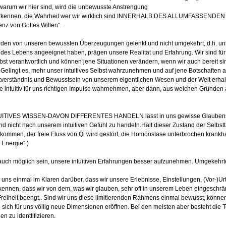
 warum wir hier sind, wird die unbewusste Anstrengung
ir erkennen, die Wahrheit wer wir wirklich sind INNERHALB DES ALLUMFASSEND
nz von Gottes Willen“.
en von unseren bewussten Überzeugungen gelenkt und nicht umgekehrt, d.h. uns
es Lebens angeeignet haben, prägen unsere Realität und Erfahrung. Wir sind für d
bst verantwortlich und können jene Situationen verändern, wenn wir auch bereit s
 Gelingt es, mehr unser intuitives Selbst wahrzunehmen und auf jene Botschaften au
tverständnis und Bewusstsein von unserem eigentlichen Wesen und der Welt erhalte
ne intuitiv für uns richtigen Impulse wahrnehmen, aber dann, aus welchen Gründen a
VES WISSEN-DAVON DIFFERENTES HANDELN lässt in uns gewisse Glaubensleits
nd nicht nach unserem intuitiven Gefühl zu handeln.Hält dieser Zustand der Selbs
mmen, der freie Fluss von Qi wird gestört, die Homöostase unterbrochen krank
 Energie“.)
s auch möglich sein, unsere intuitiven Erfahrungen besser aufzunehmen. Umgekehrt
ir uns einmal im Klaren darüber, dass wir unsere Erlebnisse, Einstellungen, (Vor-)
ennen, dass wir von dem, was wir glauben, sehr oft in unserem Leben eingeschrä
reiheit beengt.. Sind wir uns diese limitierenden Rahmens einmal bewusst, können 
sich für uns völlig neue Dimensionen eröffnen. Bei den meisten aber besteht die
 zu identtifizieren.