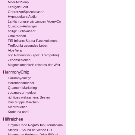
Medi-MixSoap
Echtgold Sekt
OhrkerzenSpitzenklasse
Hypnosekurs Audio
1a Nahrungsergänzungen Algen+Co
Quintbox+Anhänger
heilige Lichtwässer
Chakraphon
FIR Infrarot Sauna-Passivelement
Treffpunkt gesundes Leben
Aloe Vera
orig.Rebounder (spez. Trampoline)
Zehenschienen
Magnesiumchlorid reinstes der Welt
Harmonyomega
Heilenhandbücher
Quantum Marketing
zugang-zum-selbst
richtiges wirksamens Besten
Das Grippe Märchen
Nichtraucher
Krebs na und?
Orginal Hado Negativ Ion Germanium
Sferics + Sound of Silence CD
Mangostan Wellness-Drink 500 ml