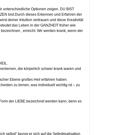
r unterschiedliche Optionen zeigen. DU BIST
ZEN bist.Durch dieses Erkennen und Erfahren der
st deiner Intuition vertrauen und diese Kreativität
bedeutet das Leben in der GANZHEIT früher wie
 bezeichnen , erreicht. Wir werden krank, wenn der
HEIL.
nnenlernen, die körperlich schwer krank waren und
lischer Ebene großes Heil erfahren haben.
eiden zu lernen, was individuell wichtig ist – zu
e Form der LIEBE bezeichnet werden kann, denn es
 selbst“ bezog er sich auf die Selbstrealisation.