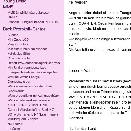
heil werden.
MMS 1 m.Milchsäureaktivator
Angst blockiert dabei all unsere Energ
DMSO
wirst du erleben. Ich bin was ich glaub
Vitabalis - Original BasenGel 100 ml
durch QUANTEN. Gedanken lassen dies
amerikanische Medium einmal gesagt 
positiv
Bücher
wie negativ von uns eingesetzt werden.
Mini Zapp LCD
Magnet-Pulser
etc.)“
Messinstrument für Wasser+
Die Vorstellung von dem was ich von m
kolloidales Silber
Ozon Generator
DirectFlowOsmoseanlagenBestPreis
Mini Umkehrosmoseanlage
Leben ist Wandel
Energie-UmkehrosmoseanlageBest
Warum+Wofür Energie
Verändern wir unser Bewusstsein (bewu
Osmosewasser
Wasserionisierer mit oder ohne
sind oft nur durch Lernprozesse erreich
Silberkolloid
loslassen und neue Erkenntnisse gewi
Wasserdestillator mit Auffangbehälter
WACHSTUM AN ERFAHRUNG UND BEWUSS
Wasserbeleber+Energetisierer
Der Mensch ist eingebettet in ein groß
KOLLOIDALES Silber+Gold
verbundenen Menschen, Ritualen und L
Carbonit Aktivkohlefilter SanUNO
dich wieder rückbesinnen, dass du Teil 
SOTA Bio Tuner BT-7 (Brain Tuner)
Ganzheit.
Multifrequenz-Zapper
Nanosilver
miniSilver
„Ich bin das Land,