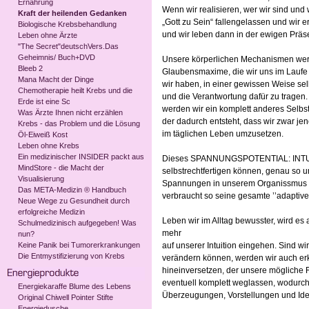
Ernährung
Wenn wir realisieren, wer wir sind und
Kraft der heilenden Gedanken
„Gott zu Sein“ fallengelassen und w
Biologische Krebsbehandlung
und wir leben dann in der ewigen Präse
Leben ohne Ärzte
"The Secret"deutschVers.Das
Geheimnis/ Buch+DVD
Unsere körperlichen Mechanismen werd
Bleeb 2
Glaubensmaxime, die wir uns im Laufe d
Mana Macht der Dinge
wir haben, in einer gewissen Weise sel
Chemotherapie heilt Krebs und die
und die Verantwortung dafür zu tragen.
Erde ist eine Sc
werden wir ein komplett anderes Selbs
Was Ärzte Ihnen nicht erzählen
der dadurch entsteht, dass wir zwar je
Krebs - das Problem und die Lösung
im täglichen Leben umzusetzen.
Öl-Eiweiß Kost
Leben ohne Krebs
Ein medizinischer INSIDER packt aus
Dieses SPANNUNGSPOTENTIAL: INTUITI
MindStore - die Macht der
selbstrechtfertigen können, genau so u
Visualisierung
Spannungen in unserem Organissmus ko
Das META-Medizin ® Handbuch
verbraucht so seine gesamte ’’adaptive
Neue Wege zu Gesundheit durch
erfolgreiche Medizin
Leben wir im Alltag bewusster, wird e
Schulmedizinisch aufgegeben! Was
mehr
nun?
Keine Panik bei Tumorerkrankungen
auf unserer Intuition eingehen. Sind w
Die Entmystifizierung von Krebs
verändern können, werden wir auch erk
hineinversetzen, der unsere mögliche F
eventuell komplett weglassen, wodurch 
Energiekaraffe Blume des Lebens
Überzeugungen, Vorstellungen und Ideen
Original Chiwell Pointer Stifte
Energiedusche