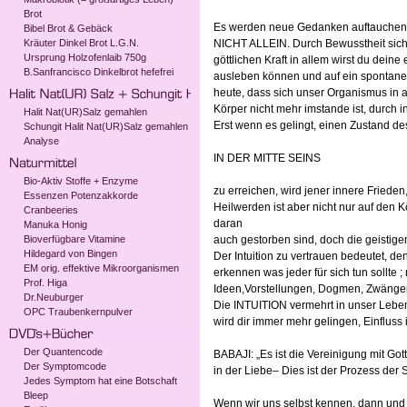
Brot
Es werden neue Gedanken auftauchen un
Bibel Brot & Gebäck
Kräuter Dinkel Brot L.G.N.
NICHT ALLEIN. Durch Bewusstheit sich
Ursprung Holzofenlaib 750g
göttlichen Kraft in allem wirst du dein
B.Sanfrancisco Dinkelbrot hefefrei
ausleben können und auf ein spontanes
heute, dass sich unser Organismus in a
Körper nicht mehr imstande ist, durch
Halit Nat(UR)Salz gemahlen
Erst wenn es gelingt, einen Zustand de
Schungit Halit Nat(UR)Salz gemahlen
Analyse
IN DER MITTE SEINS
Bio-Aktiv Stoffe + Enzyme
zu erreichen, wird jener innere Frieden
Essenzen Potenzakkorde
Heilwerden ist aber nicht nur auf den 
Cranbeeries
daran
Manuka Honig
Bioverfügbare Vitamine
auch gestorben sind, doch die geistige
Hildegard von Bingen
Der Intuition zu vertrauen bedeutet, de
EM orig. effektive Mikroorganismen
erkennen was jeder für sich tun sollte 
Prof. Higa
Ideen,Vorstellungen, Dogmen, Zwängen
Dr.Neuburger
Die INTUITION vermehrt in unser Leben
OPC Traubenkernpulver
wird dir immer mehr gelingen, Einfluss
Der Quantencode
BABAJI: „Es ist die Vereinigung mit Go
Der Symptomcode
in der Liebe– Dies ist der Prozess der 
Jedes Symptom hat eine Botschaft
Bleep
Wenn wir uns selbst kennen, dann und n