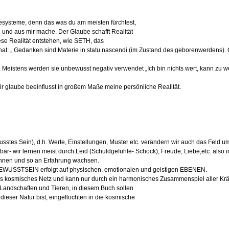
iesysteme, denn das was du am meisten fürchtest,
e und aus mir mache. Der Glaube schafft Realität
e Realität entstehen, wie SETH, das
hat: „ Gedanken sind Materie in statu nascendi (im Zustand des geborenwerde
 Meistens werden sie unbewusst negativ verwendet „Ich bin nichts wert, kann zu we
ir glaube beeinflusst in großem Maße meine persönliche Realität.
sstes Sein), d.h. Werte, Einstellungen, Muster etc. verändern wir auch das Feld
bar- wir lernen meist durch Leid (Schuldgefühle- Schock), Freude, Liebe,etc. also 
nnen und so an Erfahrung wachsen.
TSEIN erfolgt auf physischen, emotionalen und geistigen EBENEN.
es kosmisches Netz und kann nur durch ein harmonisches Zusammenspiel aller Kräfte
andschaften und Tieren, in diesem Buch sollen
dieser Natur bist, eingeflochten in die kosmische