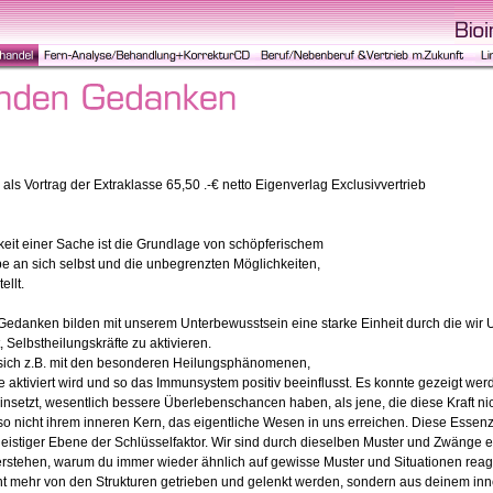
ls Vortrag der Extraklasse 65,50 .-€ netto Eigenverlag Exclusivvertrieb
keit einer Sache ist die Grundlage von schöpferischem
e an sich selbst und die unbegrenzten Möglichkeiten,
ellt.
 Gedanken bilden mit unserem Unterbewusstsein eine starke Einheit durch die wi
, Selbstheilungskräfte zu aktivieren.
sich z.B. mit den besonderen Heilungsphänomenen,
 aktiviert wird und so das Immunsystem positiv beeinflusst. Es konnte gezeigt wer
einsetzt, wesentlich bessere Überlebenschancen haben, als jene, die diese Kraft ni
 nicht ihrem inneren Kern, das eigentliche Wesen in uns erreichen. Diese Essenz, d
geistiger Ebene der Schlüsselfaktor. Wir sind durch dieselben Muster und Zwänge
rstehen, warum du immer wieder ähnlich auf gewisse Muster und Situationen reagie
 mehr von den Strukturen getrieben und gelenkt werden, sondern aus deinem in