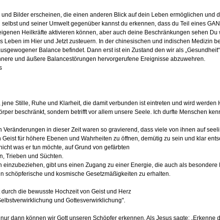
d Bilder erscheinen, die einen anderen Blick auf dein Leben ermöglichen und di
 selbst und seiner Umwelt gegenüber kannst du erkennen, dass du Teil eines GAN
e eigenen Heilkräfte aktivieren können, aber auch deine Beschränkungen sehen Du wir
 Leben im Hier und Jetzt zusteuern. In der chinesischen und indischen Medizin 
usgewogener Balance befindet. Dann erst ist ein Zustand den wir als „Gesundheit“
 innere und äußere Balancestörungen hervorgerufene Ereignisse abzuwehren.
s
, jene Stille, Ruhe und Klarheit, die damit verbunden ist eintreten und wird werden 
Körper beschränkt, sondern betrifft vor allem unsere Seele. Ich durfte Menschen ke
n Veränderungen in dieser Zeit waren so gravierend, dass viele von ihnen auf see
n Geist für höhere Ebenen und Wahrheiten zu öffnen, demütig zu sein und klar entsch
; nicht was er tun möchte, auf Grund von gefärbten
, Trieben und Süchten.
 einzubeziehen, gibt uns einen Zugang zu einer Energie, die auch als besonder
 in schöpferische und kosmische Gesetzmäßigkeiten zu erhalten.
tt durch die bewusste Hochzeit von Geist und Herz
Selbstverwirklichung und Gottesverwirklichung".
ur dann können wir Gott unseren Schöpfer erkennen. Als Jesus sagte: „Erkenne dich