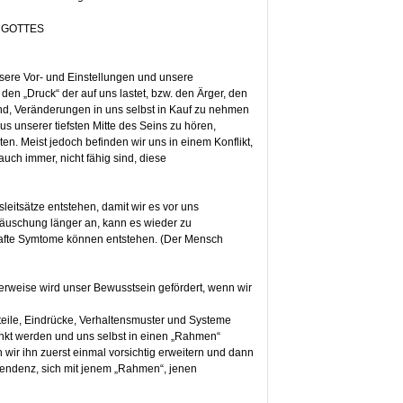
EN GOTTES
ere Vor- und Einstellungen und unsere
en „Druck“ der auf uns lastet, bzw. den Ärger, den
ind, Veränderungen in uns selbst in Kauf zu nehmen
s unserer tiefsten Mitte des Seins zu hören,
n. Meist jedoch befinden wir uns in einem Konflikt,
uch immer, nicht fähig sind, diese
ätze entstehen, damit wir es vor uns
ttäuschung länger an, kann es wieder zu
hafte Symtome können entstehen. (Der Mensch
erweise wird unser Bewusstsein gefördert, wenn wir
Urteile, Eindrücke, Verhaltensmuster und Systeme
nkt werden und uns selbst in einen „Rahmen“
wir ihn zuerst einmal vorsichtig erweitern und dann
 Tendenz, sich mit jenem „Rahmen“, jenen