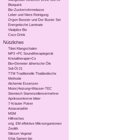
Blutquick
Bio-Zuckerrohrmelasse
Leber und Niere Reinigung
Orgon Booster und Dor Buster Set
Energetische Laminate
Vitalpilze Bio
Coco Drink
Tibet Klangschalen
MP3 +PC Soundtherapiegerät
Kristaltherapie+Co
Bio+Demeter ätherische Öle
Soli Öl 21
TTM Traditionelle Thailändische
Methode
Alchemie Essenzen
Motor,Heizung+Wasser-TEC
Stemtech Stammzellenvermehrer
Aprikosenkerne bitter
7-Kräuter Pulver
Astaxanathin
MSM
Hilfreiches
orig. EM effektive Mikroorganismen
Zeolith
Silicium Vegetal
Ghia Samen bio