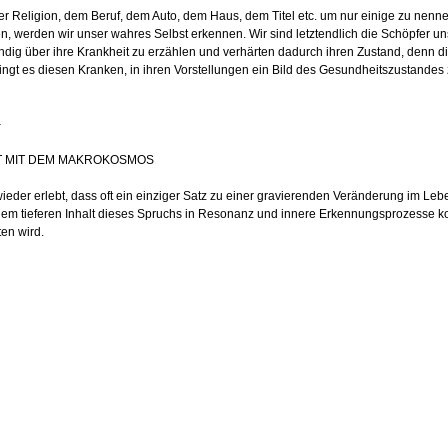
 der Religion, dem Beruf, dem Auto, dem Haus, dem Titel etc. um nur einige zu nenn
 werden wir unser wahres Selbst erkennen. Wir sind letztendlich die Schöpfer unse
ändig über ihre Krankheit zu erzählen und verhärten dadurch ihren Zustand, denn d
ngt es diesen Kranken, in ihren Vorstellungen ein Bild des Gesundheitszustandes zu p
–
T MIT DEM MAKROKOSMOS
ieder erlebt, dass oft ein einziger Satz zu einer gravierenden Veränderung im L
 dem tieferen Inhalt dieses Spruchs in Resonanz und innere Erkennungsprozesse 
en wird.