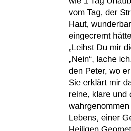
wie 1 Tag Urlau
vom Tag, der St
Haut, wunderbar 
eingecremt hätte
„Leihst Du mir d
„Nein“, lache ich
den Peter, wo er 
Sie erklärt mir 
reine, klare und
wahrgenommen h
Lebens, einer G
Heiligen Geometri