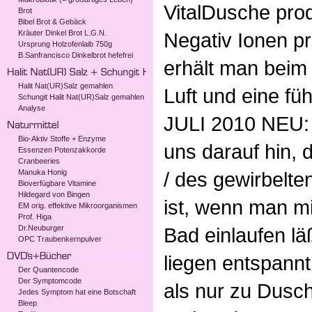
VitalDusche prod
Brot
Bibel Brot & Gebäck
Kräuter Dinkel Brot L.G.N.
Negativ Ionen p
Ursprung Holzofenlaib 750g
B.Sanfrancisco Dinkelbrot hefefrei
erhält man beim 
Halit Nat(UR)Salz gemahlen
Luft und eine fü
Schungit Halit Nat(UR)Salz gemahlen
Analyse
JULI 2010 NEU: 
Bio-Aktiv Stoffe + Enzyme
uns darauf hin,
Essenzen Potenzakkorde
Cranbeeries
Manuka Honig
/ des gewirbelte
Bioverfügbare Vitamine
Hildegard von Bingen
ist, wenn man m
EM orig. effektive Mikroorganismen
Prof. Higa
Dr.Neuburger
Bad einlaufen lä
OPC Traubenkernpulver
liegen entspann
Der Quantencode
Der Symptomcode
als nur zu Dus
Jedes Symptom hat eine Botschaft
Bleep