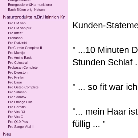
Energetisierer&Harmonisierer
Bach Blüten orig. Nelson
Kunden-Stateme
Pro EM san
Pro EM san pur
Pro Intest
Probasan
Pro Dialvit44
" ...10 Minuten 
ProCurmin Complete II
Pro Mumijo
Pro Amino Basic
Stunden Schlaf ..
Pro Colostral
Probasan Complete
Pro Digeston
Pro Preflor
Pro Base
" ... so fit war i
Pro Osteo Complete
Pro Sirtusan
Pro Sanatox
Pro Omega Plus
Pro Carnitin
"... mein Haar i
Pro Vita D3
Pro Vita C
füllig ... "
Pro Q10 Plus
Pro Sango Vital II