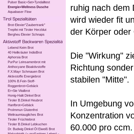
Pulser Basic+Set+Tyndalltest
ruhig nach dem 
Energie+Wellness Dusche
Aquabaser Flow
wird wieder fit 
Brot-Elexier"Zaubertrank"
der Körper oder G
Trepfei mit Tiroler Herzblut
Bergheu Elexier Schnaps
Lebend Keim Brot
40 Heilkräuter IndioBrot
Die "Wirkung" zie
Aphorsia Brot
PurPur Leinsamenbrot mit
Richtung sondern
Anthocyane Bioaktivstoffe
F.X.Mayr Schmauen Brot
Aktivstoffe Energiebrot
stabilen "Mitte".
100% B.Fein-Stoff-
Roggenbrot+Gebäck
Er+Sie Vitalbrot
Honig-Halit Dinkel Brot
Tiroler B.Dinkel Heubrot
In Umgebung von
Hanfbrot+Gebäck
ProImmun Glutenfrei
Konzentration vo
Weltraumtaugliches Brot
Tiroler Früchtebrot
Tiroler B.Dinkel Lebkuchen
60.000 pro ccm.
Dr. Budwig Dinkel Öl Eiweiß Brot
Makrobiotik (= großartiges Leben) -