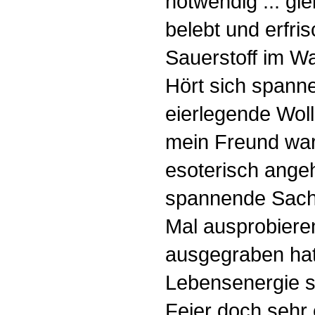
notwendig ... gle
belebt und erfrisc
Sauerstoff im Was
Hört sich spann
eierlegende Woll
mein Freund wa
esoterisch angeh
spannende Sach
Mal ausprobieren
ausgegraben hat
Lebensenergie si
Feier doch sehr 