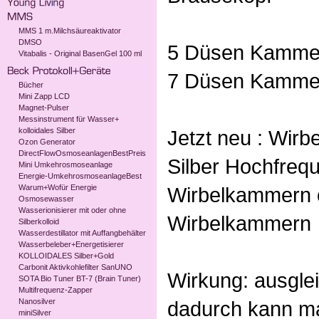
MMS 1 m.Milchsäureaktivator
DMSO
5 Düsen Kammern
Vitabalis - Original BasenGel 100 ml
7 Düsen Kammern
Bücher
Mini Zapp LCD
Magnet-Pulser
Messinstrument für Wasser+
kolloidales Silber
Jetzt neu : Wirb
Ozon Generator
DirectFlowOsmoseanlagenBestPreis
Silber Hochfreq
Mini Umkehrosmoseanlage
Energie-UmkehrosmoseanlageBest
Warum+Wofür Energie
Wirbelkammern o
Osmosewasser
Wasserionisierer mit oder ohne
Wirbelkammern
Silberkolloid
Wasserdestillator mit Auffangbehälter
Wasserbeleber+Energetisierer
KOLLOIDALES Silber+Gold
Carbonit Aktivkohlefilter SanUNO
Wirkung: ausgle
SOTA Bio Tuner BT-7 (Brain Tuner)
Multifrequenz-Zapper
Nanosilver
dadurch kann m
miniSilver