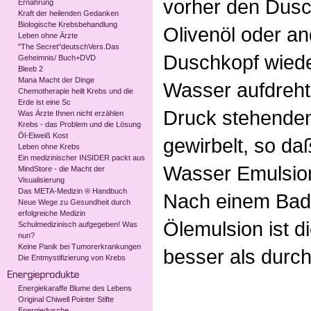
vorher den Dusc
Ernährung
Kraft der heilenden Gedanken
Biologische Krebsbehandlung
Olivenöl oder an
Leben ohne Ärzte
"The Secret"deutschVers.Das
Duschkopf wiede
Geheimnis/ Buch+DVD
Bleeb 2
Mana Macht der Dinge
Wasser aufdreht:
Chemotherapie heilt Krebs und die
Erde ist eine Sc
Druck stehenden
Was Ärzte Ihnen nicht erzählen
Krebs - das Problem und die Lösung
Öl-Eiweiß Kost
gewirbelt, so da
Leben ohne Krebs
Ein medizinischer INSIDER packt aus
Wasser Emulsion
MindStore - die Macht der
Visualisierung
Das META-Medizin ® Handbuch
Nach einem Bad 
Neue Wege zu Gesundheit durch
erfolgreiche Medizin
Ölemulsion ist di
Schulmedizinisch aufgegeben! Was
nun?
Keine Panik bei Tumorerkrankungen
besser als durch
Die Entmystifizierung von Krebs
Energiekaraffe Blume des Lebens
Original Chiwell Pointer Stifte
Energiedusche