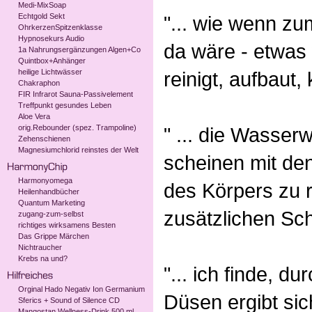
Medi-MixSoap
Echtgold Sekt
"... wie wenn z
OhrkerzenSpitzenklasse
Hypnosekurs Audio
da wäre - etwas
1a Nahrungsergänzungen Algen+Co
Quintbox+Anhänger
heilige Lichtwässer
reinigt, aufbaut, k
Chakraphon
FIR Infrarot Sauna-Passivelement
Treffpunkt gesundes Leben
Aloe Vera
orig.Rebounder (spez. Trampoline)
" ... die Wasser
Zehenschienen
Magnesiumchlorid reinstes der Welt
scheinen mit de
Harmonyomega
des Körpers zu 
Heilenhandbücher
Quantum Marketing
zusätzlichen Sch
zugang-zum-selbst
richtiges wirksamens Besten
Das Grippe Märchen
Nichtraucher
Krebs na und?
"... ich finde, d
Orginal Hado Negativ Ion Germanium
Düsen ergibt sic
Sferics + Sound of Silence CD
Mangostan Wellness-Drink 500 ml