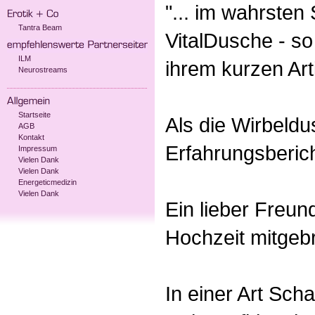
"... im wahrsten
Tantra Beam
VitalDusche - so
ILM
ihrem kurzen Arti
Neurostreams
Startseite
Als die Wirbeld
AGB
Kontakt
Erfahrungsberich
Impressum
Vielen Dank
Vielen Dank
Energeticmedizin
Vielen Dank
Ein lieber Freun
Hochzeit mitgeb
In einer Art Sch