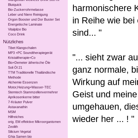
Blutquick
harmonischere K
Bio-Zuckerrohrmelasse
Leber und Niere Reinigung
in Reihe wie be
Orgon Booster und Dor Buster Set
Energetische Laminate
Vitalpilze Bio
sind... "
Coco Drink
Tibet Klangschalen
MP3 +PC Soundtherapiegerät
"... sieht zwar a
Kristaltherapie+Co
Bio+Demeter ätherische Öle
ganz normale, b
Soli Öl 21
TTM Traditionelle Thailändische
Methode
Wirkung auf mei
Alchemie Essenzen
Motor,Heizung+Wasser-TEC
Geist und meine 
Stemtech Stammzellenvermehrer
Aprikosenkerne bitter
7-Kräuter Pulver
umgehauen, dies
Astaxanathin
MSM
wieder her ... ! "
Hilfreiches
orig. EM effektive Mikroorganismen
Zeolith
Silicium Vegetal
Ghia Samen bio