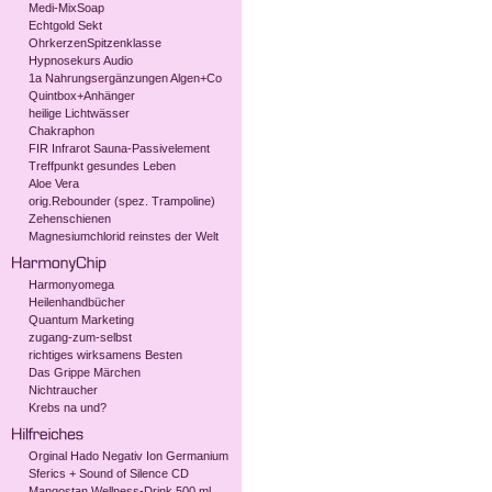
Medi-MixSoap
Echtgold Sekt
OhrkerzenSpitzenklasse
Hypnosekurs Audio
1a Nahrungsergänzungen Algen+Co
Quintbox+Anhänger
heilige Lichtwässer
Chakraphon
FIR Infrarot Sauna-Passivelement
Treffpunkt gesundes Leben
Aloe Vera
orig.Rebounder (spez. Trampoline)
Zehenschienen
Magnesiumchlorid reinstes der Welt
Harmonyomega
Heilenhandbücher
Quantum Marketing
zugang-zum-selbst
richtiges wirksamens Besten
Das Grippe Märchen
Nichtraucher
Krebs na und?
Orginal Hado Negativ Ion Germanium
Sferics + Sound of Silence CD
Mangostan Wellness-Drink 500 ml