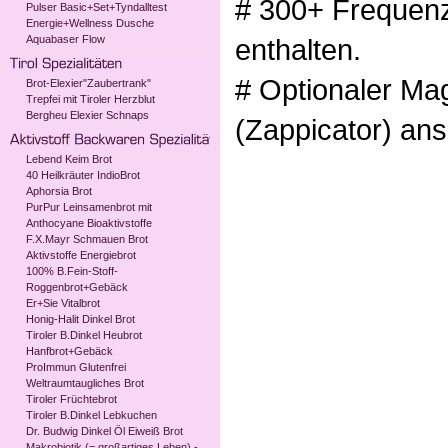
# 300+ Frequen
Pulser Basic+Set+Tyndalltest
Energie+Wellness Dusche
Aquabaser Flow
enthalten.
# Optionaler Mag
Brot-Elexier"Zaubertrank"
Trepfei mit Tiroler Herzblut
Bergheu Elexier Schnaps
(Zappicator) ans
Lebend Keim Brot
40 Heilkräuter IndioBrot
Aphorsia Brot
PurPur Leinsamenbrot mit
Anthocyane Bioaktivstoffe
F.X.Mayr Schmauen Brot
Aktivstoffe Energiebrot
100% B.Fein-Stoff-
Roggenbrot+Gebäck
Er+Sie Vitalbrot
Honig-Halit Dinkel Brot
Tiroler B.Dinkel Heubrot
Hanfbrot+Gebäck
ProImmun Glutenfrei
Weltraumtaugliches Brot
Tiroler Früchtebrot
Tiroler B.Dinkel Lebkuchen
Dr. Budwig Dinkel Öl Eiweiß Brot
Makrobiotik (= großartiges Leben) -