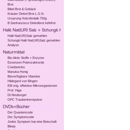
Brot
Bibel Brot & Gebäck
Kräuter Dinkel Brot L.G.N.
Ursprung Holzofenlaib 750g
B.Sanfrancisco Dinkelbrot hefefrei
Halit Nat(UR)Salz gemahlen
Schungit Halit Nat(UR)Salz gemahlen
Analyse
Bio-Aktiv Stoffe + Enzyme
Essenzen Potenzakkorde
Cranbeeries
Manuka Honig
Bioverfügbare Vitamine
Hildegard von Bingen
EM orig. effektive Mikroorganismen
Prof. Higa
Dr.Neuburger
OPC Traubenkernpulver
Der Quantencode
Der Symptomcode
Jedes Symptom hat eine Botschaft
Bleep