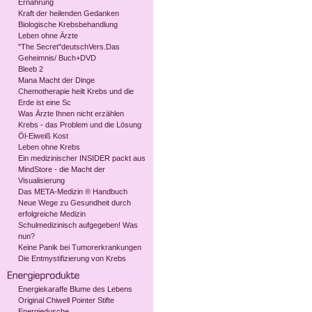
Ernährung
Kraft der heilenden Gedanken
Biologische Krebsbehandlung
Leben ohne Ärzte
"The Secret"deutschVers.Das
Geheimnis/ Buch+DVD
Bleeb 2
Mana Macht der Dinge
Chemotherapie heilt Krebs und die
Erde ist eine Sc
Was Ärzte Ihnen nicht erzählen
Krebs - das Problem und die Lösung
Öl-Eiweiß Kost
Leben ohne Krebs
Ein medizinischer INSIDER packt aus
MindStore - die Macht der
Visualisierung
Das META-Medizin ® Handbuch
Neue Wege zu Gesundheit durch
erfolgreiche Medizin
Schulmedizinisch aufgegeben! Was
nun?
Keine Panik bei Tumorerkrankungen
Die Entmystifizierung von Krebs
Energiekaraffe Blume des Lebens
Original Chiwell Pointer Stifte
Energiedusche