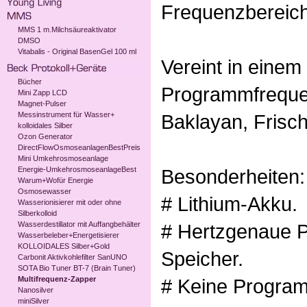
Frequenzbereich
MMS 1 m.Milchsäureaktivator
DMSO
Vitabalis - Original BasenGel 100 ml
Vereint in einem
Bücher
Programmfrequen
Mini Zapp LCD
Magnet-Pulser
Messinstrument für Wasser+
Baklayan, Frisc
kolloidales Silber
Ozon Generator
DirectFlowOsmoseanlagenBestPreis
Mini Umkehrosmoseanlage
Energie-UmkehrosmoseanlageBest
Besonderheiten:
Warum+Wofür Energie
Osmosewasser
# Lithium-Akku.
Wasserionisierer mit oder ohne
Silberkolloid
Wasserdestillator mit Auffangbehälter
# Hertzgenaue 
Wasserbeleber+Energetisierer
KOLLOIDALES Silber+Gold
Speicher.
Carbonit Aktivkohlefilter SanUNO
SOTA Bio Tuner BT-7 (Brain Tuner)
Multifrequenz-Zapper
# Keine Program
Nanosilver
miniSilver