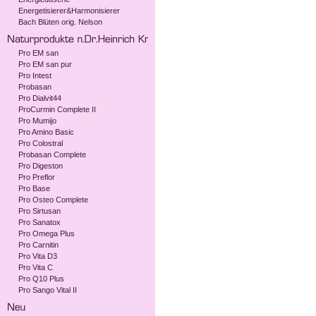
Energetisierer&Harmonisierer
Bach Blüten orig. Nelson
Pro EM san
Pro EM san pur
Pro Intest
Probasan
Pro Dialvit44
ProCurmin Complete II
Pro Mumijo
Pro Amino Basic
Pro Colostral
Probasan Complete
Pro Digeston
Pro Preflor
Pro Base
Pro Osteo Complete
Pro Sirtusan
Pro Sanatox
Pro Omega Plus
Pro Carnitin
Pro Vita D3
Pro Vita C
Pro Q10 Plus
Pro Sango Vital II