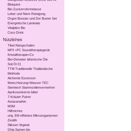
Blutquick
Bio-Zuckerrohrmelasse
Leber und Niere Reinigung
Orgon Booster und Dor Buster Set
Energetische Laminate
Vitalpilze Bio
Coco Drink
Tibet Klangschalen
MP3 +PC Soundtherapiegerät
Kristaltherapie+Co
Bio+Demeter ätherische Öle
Soli Öl 21
TTM Traditionelle Thailändische
Methode
Alchemie Essenzen
Motor,Heizung+Wasser-TEC
Stemtech Stammzellenvermehrer
Aprikosenkerne bitter
7-Kräuter Pulver
Astaxanathin
MSM
Hilfreiches
orig. EM effektive Mikroorganismen
Zeolith
Silicium Vegetal
Ghia Samen bio