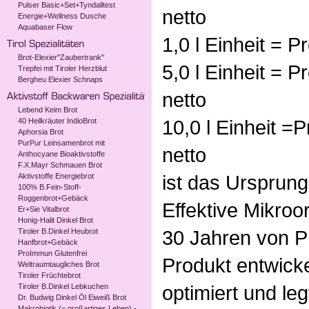
Pulser Basic+Set+Tyndalltest
netto
Energie+Wellness Dusche
Aquabaser Flow
1,0 l Einheit = Pr
Brot-Elexier"Zaubertrank"
5,0 l Einheit = Pr
Trepfei mit Tiroler Herzblut
Bergheu Elexier Schnaps
netto
Lebend Keim Brot
10,0 l Einheit =P
40 Heilkräuter IndioBrot
Aphorsia Brot
PurPur Leinsamenbrot mit
netto
Anthocyane Bioaktivstoffe
F.X.Mayr Schmauen Brot
ist das Ursprung
Aktivstoffe Energiebrot
100% B.Fein-Stoff-
Roggenbrot+Gebäck
Effektive Mikro
Er+Sie Vitalbrot
Honig-Halit Dinkel Brot
30 Jahren von Pr
Tiroler B.Dinkel Heubrot
Hanfbrot+Gebäck
ProImmun Glutenfrei
Produkt entwickel
Weltraumtaugliches Brot
Tiroler Früchtebrot
optimiert und le
Tiroler B.Dinkel Lebkuchen
Dr. Budwig Dinkel Öl Eiweiß Brot
Makrobiotik (= großartiges Leben) -