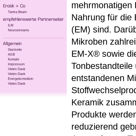
mehrmonatigen 
Tantra Beam
Nahrung für die
ILM
(EM) sind. Darüb
Neurostreams
Mikroben zahlre
Startseite
EM-X® sowie die
AGB
Kontakt
Tonbestandteile
Impressum
Vielen Dank
Vielen Dank
entstandenen Mi
Energeticmedizin
Vielen Dank
Stoffwechselpro
Keramik zusamm
Produkte werden
reduzierend geb