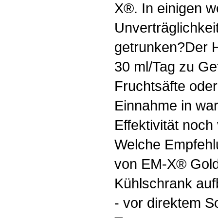
X®. In einigen w
Unverträglichke
getrunken?Der He
30 ml/Tag zu Ge
Fruchtsäfte ode
Einnahme in war
Effektivität noch
Welche Empfehlu
von EM-X® Gold
Kühlschrank au
- vor direktem 