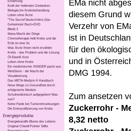
EMa nicht abges
Ernährung
Kraft der heilenden Gedanken
Biologische Krebsbehandlung
diesem Grund w
Leben ohne Ärzte
"The Secret"deutschVers.Das
Verzehr von EM
Geheimnis/ Buch+DVD
Bleeb 2
Mana Macht der Dinge
ist in Deutschlan
Chemotherapie heilt Krebs und die
Erde ist eine Sc
für den ökologis
Was Ärzte Ihnen nicht erzählen
Krebs - das Problem und die Lösung
Öl-Eiweiß Kost
und in Österrei
Leben ohne Krebs
Ein medizinischer INSIDER packt aus
DMG 1994.
MindStore - die Macht der
Visualisierung
Das META-Medizin ® Handbuch
Neue Wege zu Gesundheit durch
erfolgreiche Medizin
Zum ansetzen v
Schulmedizinisch aufgegeben! Was
nun?
Keine Panik bei Tumorerkrankungen
Zuckerrohr - Me
Die Entmystifizierung von Krebs
8,32 netto
Energiekaraffe Blume des Lebens
Original Chiwell Pointer Stifte
Energiedusche