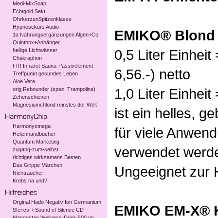
Medi-MixSoap
Echtgold Sekt
OhrkerzenSpitzenklasse
Hypnosekurs Audio
EMIKO® Blond 
1a Nahrungsergänzungen Algen+Co
Quintbox+Anhänger
0,5 Liter Einheit 
heilige Lichtwässer
Chakraphon
FIR Infrarot Sauna-Passivelement
6,56.-) netto
Treffpunkt gesundes Leben
Aloe Vera
1,0 Liter Einheit 
orig.Rebounder (spez. Trampoline)
Zehenschienen
Magnesiumchlorid reinstes der Welt
ist ein helles, g
Harmonyomega
für viele Anwen
Heilenhandbücher
Quantum Marketing
verwendet werd
zugang-zum-selbst
richtiges wirksamens Besten
Das Grippe Märchen
Ungeeignet zur 
Nichtraucher
Krebs na und?
Orginal Hado Negativ Ion Germanium
EMIKO EM-X® K
Sferics + Sound of Silence CD
Mangostan Wellness-Drink 500 ml