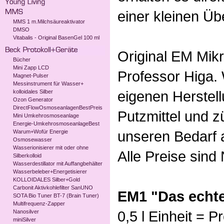
einer kleinen Ü
MMS 1 m.Milchsäureaktivator
DMSO
Vitabalis - Original BasenGel 100 ml
Original EM Mik
Bücher
Mini Zapp LCD
Professor Higa.
Magnet-Pulser
Messinstrument für Wasser+
eigenen Herstel
kolloidales Silber
Ozon Generator
DirectFlowOsmoseanlagenBestPreis
Putzmittel und z
Mini Umkehrosmoseanlage
Energie-UmkehrosmoseanlageBest
unseren Bedarf 
Warum+Wofür Energie
Osmosewasser
Wasserionisierer mit oder ohne
Alle Preise sind 
Silberkolloid
Wasserdestillator mit Auffangbehälter
Wasserbeleber+Energetisierer
KOLLOIDALES Silber+Gold
Carbonit Aktivkohlefilter SanUNO
EM1 "Das echte
SOTA Bio Tuner BT-7 (Brain Tuner)
Multifrequenz-Zapper
0,5 l Einheit = Pr
Nanosilver
miniSilver