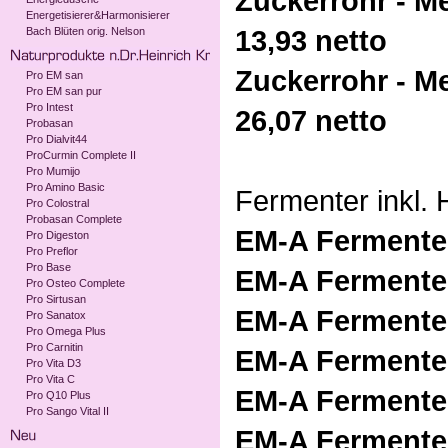
Zuckerrohr - Me
Energetisierer&Harmonisierer
13,93 netto
Bach Blüten orig. Nelson
Zuckerrohr - Me
Pro EM san
Pro EM san pur
Pro Intest
26,07 netto
Probasan
Pro Dialvit44
ProCurmin Complete II
Pro Mumijo
Pro Amino Basic
Fermenter inkl. 
Pro Colostral
Probasan Complete
EM-A Fermenter
Pro Digeston
Pro Preflor
Pro Base
EM-A Fermenter
Pro Osteo Complete
Pro Sirtusan
EM-A Fermenter
Pro Sanatox
Pro Omega Plus
Pro Carnitin
EM-A Fermenter
Pro Vita D3
Pro Vita C
EM-A Fermenter
Pro Q10 Plus
Pro Sango Vital II
EM-A Fermenter