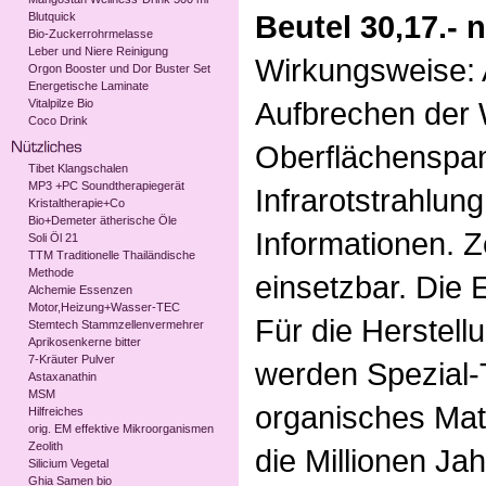
Beutel 30,17.- 
Blutquick
Bio-Zuckerrohrmelasse
Leber und Niere Reinigung
Wirkungsweise: 
Orgon Booster und Dor Buster Set
Energetische Laminate
Aufbrechen der 
Vitalpilze Bio
Coco Drink
Oberflächenspan
Tibet Klangschalen
MP3 +PC Soundtherapiegerät
Infrarotstrahlung
Kristaltherapie+Co
Bio+Demeter ätherische Öle
Informationen. Z
Soli Öl 21
TTM Traditionelle Thailändische
Methode
einsetzbar. Die
Alchemie Essenzen
Motor,Heizung+Wasser-TEC
Für die Herstel
Stemtech Stammzellenvermehrer
Aprikosenkerne bitter
7-Kräuter Pulver
werden Spezial-
Astaxanathin
MSM
organisches Mate
Hilfreiches
orig. EM effektive Mikroorganismen
Zeolith
die Millionen Ja
Silicium Vegetal
Ghia Samen bio