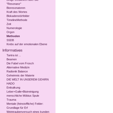
"Resonanz"
Bioresonatoren
Kraft des Wortes
Blokadenstörfelder
TimelineMethode
Zeit
Numerologie
Orgon
Methoden
SSDB
Krebs auf der emotionalen Ebene
Tantra ist ...
Beamen
Die Fabel vom Frosch
Alternative Medizin
Radionik Balance
Geheimnis der Materie
DIE WELT IN UNSEREM GEHIRN
HADO
Entkalkung
Leber+Galle+Blutreinigung
menschliche Möbius Spule
Trauma
Mentale (feinstoffliche) Felder:
Grundlage für Erf
Weintraubenversuch eines kunden