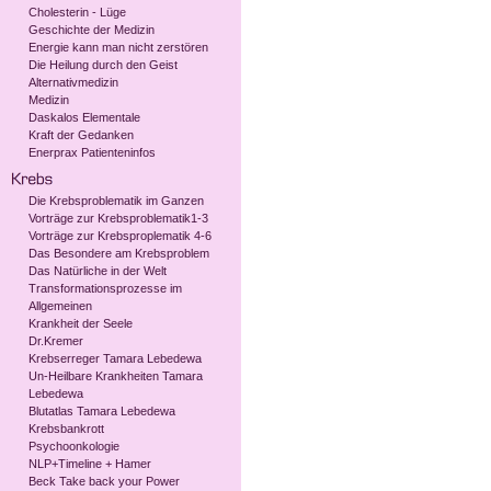
Cholesterin - Lüge
Geschichte der Medizin
Energie kann man nicht zerstören
Die Heilung durch den Geist
Alternativmedizin
Medizin
Daskalos Elementale
Kraft der Gedanken
Enerprax Patienteninfos
Die Krebsproblematik im Ganzen
Vorträge zur Krebsproblematik1-3
Vorträge zur Krebsproplematik 4-6
Das Besondere am Krebsproblem
Das Natürliche in der Welt
Transformationsprozesse im
Allgemeinen
Krankheit der Seele
Dr.Kremer
Krebserreger Tamara Lebedewa
Un-Heilbare Krankheiten Tamara
Lebedewa
Blutatlas Tamara Lebedewa
Krebsbankrott
Psychoonkologie
NLP+Timeline + Hamer
Beck Take back your Power