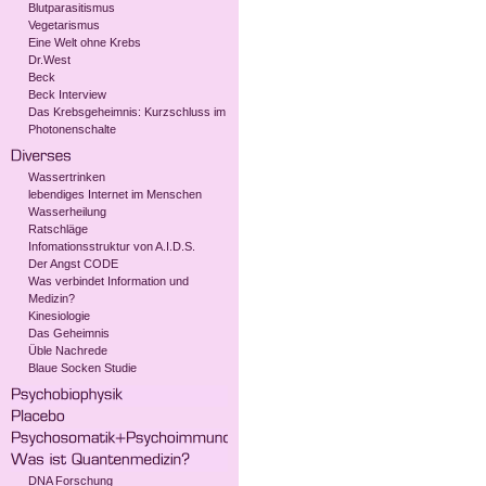
Blutparasitismus
Vegetarismus
Eine Welt ohne Krebs
Dr.West
Beck
Beck Interview
Das Krebsgeheimnis: Kurzschluss im
Photonenschalte
Wassertrinken
lebendiges Internet im Menschen
Wasserheilung
Ratschläge
Infomationsstruktur von A.I.D.S.
Der Angst CODE
Was verbindet Information und
Medizin?
Kinesiologie
Das Geheimnis
Üble Nachrede
Blaue Socken Studie
DNA Forschung