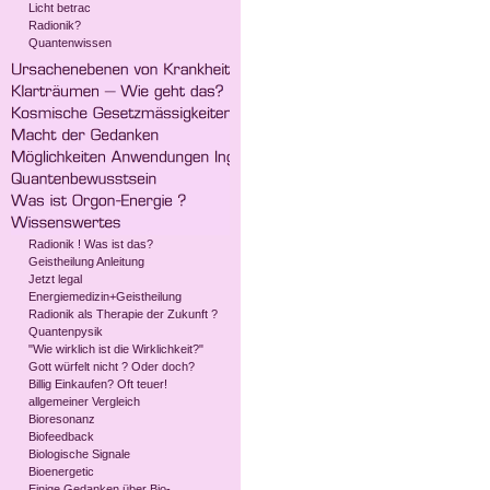
Licht betrac
Radionik?
Quantenwissen
Radionik ! Was ist das?
Geistheilung Anleitung
Jetzt legal
Energiemedizin+Geistheilung
Radionik als Therapie der Zukunft ?
Quantenpysik
"Wie wirklich ist die Wirklichkeit?"
Gott würfelt nicht ? Oder doch?
Billig Einkaufen? Oft teuer!
allgemeiner Vergleich
Bioresonanz
Biofeedback
Biologische Signale
Bioenergetic
Einige Gedanken über Bio-