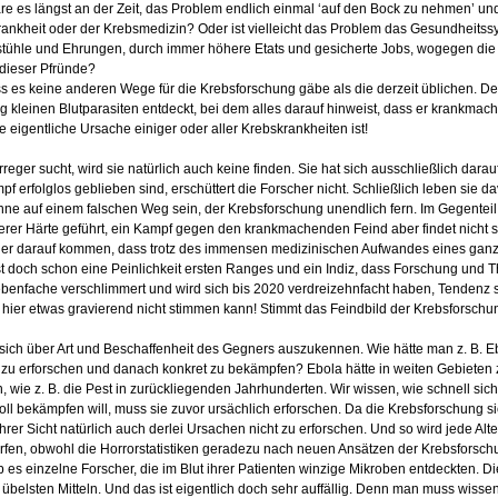
e es längst an der Zeit, das Problem endlich einmal ‘auf den Bock zu nehmen’ und
rankheit oder der Krebsmedizin? Oder ist vielleicht das Problem das Gesundheitss
tühle und Ehrungen, durch immer höhere Etats und gesicherte Jobs, wogegen die L
 dieser Pfründe?
 dass es keine anderen Wege für die Krebsforschung gäbe als die derzeit üblichen
g kleinen Blutparasiten entdeckt, bei dem alles darauf hinweist, dass er krankmac
 eigentliche Ursache einiger oder aller Krebskrankheiten ist!
ger sucht, wird sie natürlich auch keine finden. Sie hat sich ausschließlich darauf 
erfolglos geblieben sind, erschüttert die Forscher nicht. Schließlich leben sie d
nne auf einem falschen Weg sein, der Krebsforschung unendlich fern. Im Gegentei
rer Härte geführt, ein Kampf gegen den krankmachenden Feind aber findet nicht st
er darauf kommen, dass trotz des immensen medizinischen Aufwandes eines ganzen
st doch schon eine Peinlichkeit ersten Ranges und ein Indiz, dass Forschung und T
ebenfache verschlimmert und wird sich bis 2020 verdreizehnfacht haben, Tendenz s
er etwas gravierend nicht stimmen kann! Stimmt das Feindbild der Krebsforschung?
, sich über Art und Beschaffenheit des Gegners auszukennen. Wie hätte man z. B.
ihn zu erforschen und danach konkret zu bekämpfen? Ebola hätte in weiten Gebieten 
wie z. B. die Pest in zurückliegenden Jahrhunderten. Wir wissen, wie schnell sic
oll bekämpfen will, muss sie zuvor ursächlich erforschen. Da die Krebsforschung s
s ihrer Sicht natürlich auch derlei Ursachen nicht zu erforschen. Und so wird jede 
orfen, obwohl die Horrorstatistiken geradezu nach neuen Ansätzen der Krebsforsch
 es einzelne Forscher, die im Blut ihrer Patienten winzige Mikroben entdeckten.
 übelsten Mitteln. Und das ist eigentlich doch sehr auffällig. Denn man muss wisse