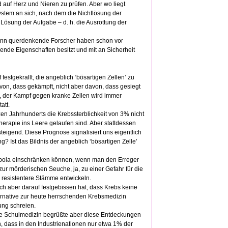
 auf Herz und Nieren zu prüfen. Aber wo liegt
ystem an sich, nach dem die Nichtlösung der
ösung der Aufgabe – d. h. die Ausrottung der
. Denn querdenkende Forscher haben schon vor
hende Eigenschaften besitzt und mit an Sicherheit
festgekrallt, die angeblich ‘bösartigen Zellen’ zu
avon, dass gekämpft, nicht aber davon, dass gesiegt
l, der Kampf gegen kranke Zellen wird immer
att.
 Jahrhunderts die Krebssterblichkeit von 3% nicht
herapie ins Leere gelaufen sind. Aber stattdessen
teigend. Diese Prognose signalisiert uns eigentlich
 Ist das Bildnis der angeblich ‘bösartigen Zelle’
 Ebola einschränken können, wenn man den Erreger
zur mörderischen Seuche, ja, zu einer Gefahr für die
h resistentere Stämme entwickeln.
ich aber darauf festgebissen hat, dass Krebs keine
Alternative zur heute herrschenden Krebsmedizin
ung schreien.
 Die Schulmedizin begrüßte aber diese Entdeckungen
n, dass in den Industrienationen nur etwa 1% der