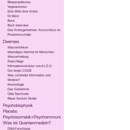
Blutparasitismus
Vegetarismus
Eine Welt ohne Krebs
Dr.West
Beck
Beck Interview
Das Krebsgeheimnis: Kurzschluss im
Photonenschalte
Wassertrinken
lebendiges Internet im Menschen
Wasserheilung
Ratschläge
Infomationsstruktur von A.I.D.S.
Der Angst CODE
Was verbindet Information und
Medizin?
Kinesiologie
Das Geheimnis
Üble Nachrede
Blaue Socken Studie
DNA Forschung