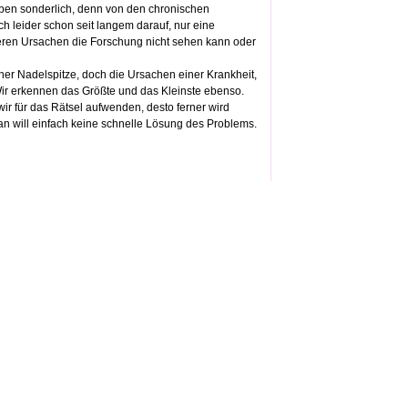
eben sonderlich, denn von den chronischen
ch leider schon seit langem darauf, nur eine
 deren Ursachen die Forschung nicht sehen kann oder
er Nadelspitze, doch die Ursachen einer Krankheit,
. Wir erkennen das Größte und das Kleinste ebenso.
ir für das Rätsel aufwenden, desto ferner wird
an will einfach keine schnelle Lösung des Problems.