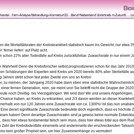
n die Mortalitätsraten der Krebskrankheit statistisch kaum ins Gewicht, nur etwa 3
 ‘ferner liefen’ auf Platz acht.
 schon 22% aller Todesfälle auf Krebs zurückführbar. Zuwachsrate in nur einem Ja
e Wahrheit! Denn die Krebsforscher selbst prognostizieren schon für das Jahr 2010
en Schätzungen der Experten wird Krebs um 2020 bereits 40% aller Sterbefälle auf 
 Jahren stirbt schon fast jeder Zweite von uns an Krebs!
r, zu meinen, der Jahrgang 2020 habe dann eben eine statistische Wahrscheinlichk
on einer fernen Generation, nein, sie meint uns! Sie betrifft nicht die Gruppe der 2
heute noch Dreißig- bis Vierzigjährigen. Wir sind das! Wir und unsere Angehörigen,
ance haben, an Krebs zu erkranken, und 2/3 davon werden an dieser Krankheit 
nerhalb von nur 120 Jahren eine Zuwachsrate von ca. 1300%! Ist das nun unabänder
ine derart signifikante Zuwachsrate bedeutete doch eigentlich, dass es höchste Z
erwiesen haben! Denn derartige Zuwachsraten sind ja gewiss keine normale Entwick
dass hier etwas fundamental falsch sein muss, dass hier etwas total aus dem Rude
 Zahl der Krebstodesfälle einerseits und andererseits der erschreckenden Tatsac
wiss kein großer Prophet sein, um hier Zusammenhänge zu vermuten!