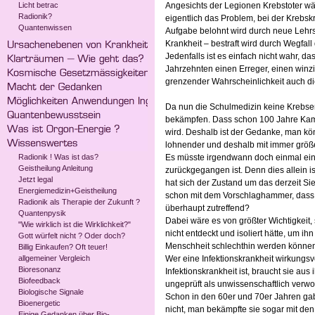
Licht betrac
Angesichts der Legionen Krebstoter wär
Radionik?
eigentlich das Problem, bei der Krebsk
Quantenwissen
Aufgabe belohnt wird durch neue Lehrs
Krankheit – bestraft wird durch Wegfall
Jedenfalls ist es einfach nicht wahr,
Jahrzehnten einen Erreger, einen winzi
grenzender Wahrscheinlichkeit auch die
Da nun die Schulmedizin keine Krebserre
bekämpfen. Dass schon 100 Jahre Kampf 
wird. Deshalb ist der Gedanke, man kö
lohnender und deshalb mit immer größe
Radionik ! Was ist das?
Es müsste irgendwann doch einmal ein
Geistheilung Anleitung
zurückgegangen ist. Denn dies allein i
Jetzt legal
hat sich der Zustand um das derzeit Si
Energiemedizin+Geistheilung
schon mit dem Vorschlaghammer, dass hi
Radionik als Therapie der Zukunft ?
überhaupt zutreffend?
Quantenpysik
Dabei wäre es von größter Wichtigkeit
"Wie wirklich ist die Wirklichkeit?"
nicht entdeckt und isoliert hätte, um 
Gott würfelt nicht ? Oder doch?
Menschheit schlechthin werden können, 
Billig Einkaufen? Oft teuer!
allgemeiner Vergleich
Wer eine Infektionskrankheit wirkungsv
Bioresonanz
Infektionskrankheit ist, braucht sie au
Biofeedback
ungeprüft als unwissenschaftlich verw
Biologische Signale
Schon in den 60er und 70er Jahren gab
Bioenergetic
nicht, man bekämpfte sie sogar mit den
Einige Gedanken über Bio-