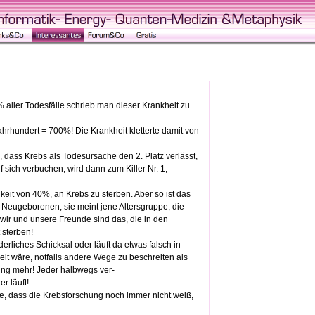
% aller Todesfälle schrieb man dieser Krankheit zu.
hrhundert = 700%! Die Krankheit kletterte damit von
, dass Krebs als Todesursache den 2. Platz verlässt,
sich verbuchen, wird dann zum Killer Nr. 1,
eit von 40%, an Krebs zu sterben. Aber so ist das
020 Neugeborenen, sie meint jene Altersgruppe, die
 wir und unsere Freunde sind das, die in den
sterben!
liches Schicksal oder läuft da etwas falsch in
eit wäre, notfalls andere Wege zu beschreiten als
lung mehr! Jeder halbwegs ver-
r läuft!
he, dass die Krebsforschung noch immer nicht weiß,