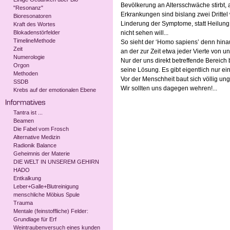
Bevölkerung an Altersschwäche stirbt,
"Resonanz"
Erkrankungen sind bislang zwei Drittel 
Bioresonatoren
Linderung der Symptome, statt Heilung
Kraft des Wortes
Blokadenstörfelder
nicht sehen will...
TimelineMethode
So sieht der ‘Homo sapiens’ denn hina
Zeit
an der zur Zeit etwa jeder Vierte von 
Numerologie
Nur der uns direkt betreffende Bereich
Orgon
seine Lösung. Es gibt eigentlich nur e
Methoden
Vor der Menschheit baut sich völlig un
SSDB
Wir sollten uns dagegen wehren!...
Krebs auf der emotionalen Ebene
Tantra ist ...
Beamen
Die Fabel vom Frosch
Alternative Medizin
Radionik Balance
Geheimnis der Materie
DIE WELT IN UNSEREM GEHIRN
HADO
Entkalkung
Leber+Galle+Blutreinigung
menschliche Möbius Spule
Trauma
Mentale (feinstoffliche) Felder:
Grundlage für Erf
Weintraubenversuch eines kunden