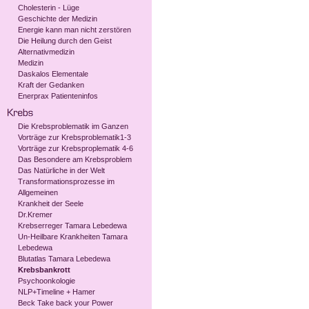
Cholesterin - Lüge
Geschichte der Medizin
Energie kann man nicht zerstören
Die Heilung durch den Geist
Alternativmedizin
Medizin
Daskalos Elementale
Kraft der Gedanken
Enerprax Patienteninfos
Die Krebsproblematik im Ganzen
Vorträge zur Krebsproblematik1-3
Vorträge zur Krebsproplematik 4-6
Das Besondere am Krebsproblem
Das Natürliche in der Welt
Transformationsprozesse im
Allgemeinen
Krankheit der Seele
Dr.Kremer
Krebserreger Tamara Lebedewa
Un-Heilbare Krankheiten Tamara
Lebedewa
Blutatlas Tamara Lebedewa
Krebsbankrott
Psychoonkologie
NLP+Timeline + Hamer
Beck Take back your Power