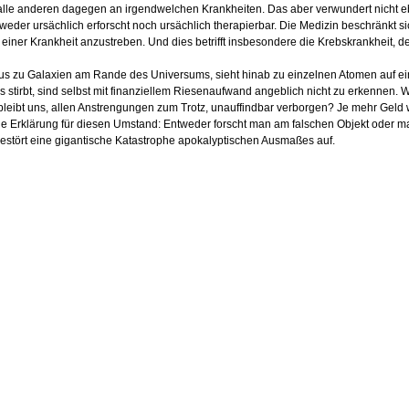
 alle anderen dagegen an irgendwelchen Krankheiten. Das aber verwundert nicht 
weder ursächlich erforscht noch ursächlich therapierbar. Die Medizin beschränkt si
 einer Krankheit anzustreben. Und dies betrifft insbesondere die Krebskrankheit,
us zu Galaxien am Rande des Universums, sieht hinab zu einzelnen Atomen auf ein
uns stirbt, sind selbst mit finanziellem Riesenaufwand angeblich nicht zu erkennen
 bleibt uns, allen Anstrengungen zum Trotz, unauffindbar verborgen? Je mehr Geld w
ine Erklärung für diesen Umstand: Entweder forscht man am falschen Objekt oder m
gestört eine gigantische Katastrophe apokalyptischen Ausmaßes auf.