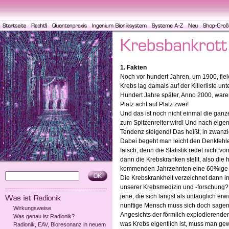
1. Fakten
Noch vor hundert Jahren, um 1900, fiele
Krebs lag damals auf der Killerliste unter
Hundert Jahre später, Anno 2000, waren
Platz acht auf Platz zwei!
Und das ist noch nicht einmal die ganz
zum Spitzenreiter wird! Und nach eigen
Tendenz steigend! Das heißt, in zwanzig
Dabei begeht man leicht den Denkfehle
falsch, denn die Statistik redet nicht v
dann die Krebskranken stellt, also die 
kommenden Jahrzehnten eine 60%ige Ch
Die Krebskrankheit verzeichnet dann in
unserer Krebsmedizin und -forschung? E
jene, die sich längst als untauglich 
nünftige Mensch muss sich doch sagen, 
Wirkungsweise
Angesichts der förmlich explodierenden
Was genau ist Radionik?
was Krebs eigentlich ist, muss man ge
Radionik, EAV, Bioresonanz in neuem