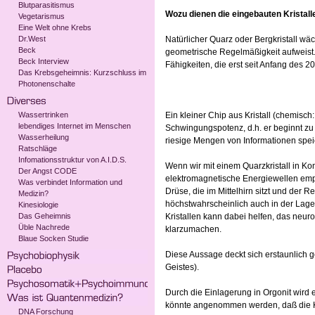
Blutparasitismus
Wozu dienen die eingebauten Kristall
Vegetarismus
Eine Welt ohne Krebs
Dr.West
Natürlicher Quarz oder Bergkristall w
Beck
geometrische Regelmäßigkeit aufweist. I
Beck Interview
Fähigkeiten, die erst seit Anfang des 
Das Krebsgeheimnis: Kurzschluss im
Photonenschalte
Wassertrinken
Ein kleiner Chip aus Kristall (chemisch
lebendiges Internet im Menschen
Schwingungspotenz, d.h. er beginnt zu
Wasserheilung
riesige Mengen von Informationen speic
Ratschläge
Infomationsstruktur von A.I.D.S.
Wenn wir mit einem Quarzkristall in Ko
Der Angst CODE
elektromagnetische Energiewellen emp
Was verbindet Information und
Drüse, die im Mittelhirn sitzt und der 
Medizin?
höchstwahrscheinlich auch in der Lage,
Kinesiologie
Das Geheimnis
Kristallen kann dabei helfen, das neu
Üble Nachrede
klarzumachen.
Blaue Socken Studie
Diese Aussage deckt sich erstaunlich ge
Geistes).
Durch die Einlagerung in Orgonit wird
könnte angenommen werden, daß die Kr
DNA Forschung