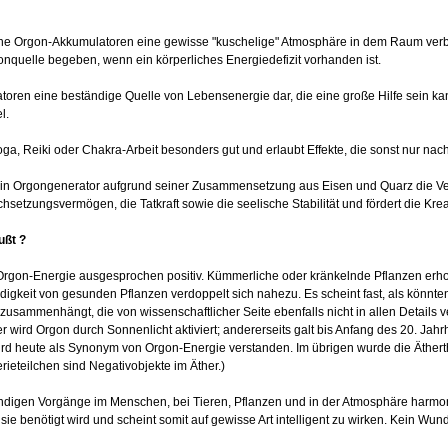
ine Orgon-Akkumulatoren eine gewisse "kuschelige" Atmosphäre in dem Raum verb
nquelle begeben, wenn ein körperliches Energiedefizit vorhanden ist.
toren eine beständige Quelle von Lebensenergie dar, die eine große Hilfe sein ka
l.
oga, Reiki oder Chakra-Arbeit besonders gut und erlaubt Effekte, die sonst nur nac
t ein Orgongenerator aufgrund seiner Zusammensetzung aus Eisen und Quarz die Ve
hsetzungsvermögen, die Tatkraft sowie die seelische Stabilität und fördert die Kreat
ußt ?
 Orgon-Energie ausgesprochen positiv. Kümmerliche oder kränkelnde Pflanzen erho
igkeit von gesunden Pflanzen verdoppelt sich nahezu. Es scheint fast, als könnten
usammenhängt, die von wissenschaftlicher Seite ebenfalls nicht in allen Details 
ird Orgon durch Sonnenlicht aktiviert; andererseits galt bis Anfang des 20. Jahr
ird heute als Synonym von Orgon-Energie verstanden. Im übrigen wurde die Äther
erieteilchen sind Negativobjekte im Äther.)
ndigen Vorgänge im Menschen, bei Tieren, Pflanzen und in der Atmosphäre harmon
ie benötigt wird und scheint somit auf gewisse Art intelligent zu wirken. Kein Wunde