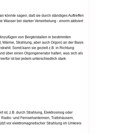
n könnte sagen, daß sie durch ständiges Auftreffen
ie Wasser bei starker Verwirbelung - enorm aktiviert
Hinzufügen von Bergkristallen in bestimmten
t, Wärme, Strahlung, aber auch Orgon) an der Basis
trahlt. Somit kann sie gezielt z.B. in Richtung
and über einen Orgongenerator halten, was sich als
erfür ist bei jedem unterschiedlich stark
 ist, z.B. durch Strahlung, Elektrosmog oder
d Radio- und Fernsehantennen, Trafohäusern,
tzt vor elektromagnetischer Strahlung im Umkreis