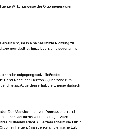
elligente Wirkungsweise der Orgongeneratoren
s erwünscht, sie in eine bestimmte Richtung zu
alaxie gewickelt ist, hinzufügen; eine sogenannte
zueinander entgegengesetzt fließenden
te-Hand-Regel der Elektronik), und zwar zum
gerichtet ist. Außerdem erhält die Energie dadurch
findet. Das Verschwinden von Depressionen und
erleben viel intensiver und farbiger. Auch
hres Zustandes erlebt. Außerdem scheint die Luft in
Orgon einhergeht (man denke an die frische Luft