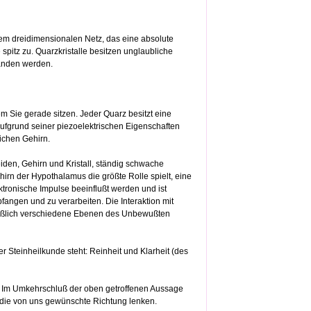
tem dreidimensionalen Netz, das eine absolute
spitz zu. Quarzkristalle besitzen unglaubliche
tanden werden.
em Sie gerade sitzen. Jeder Quarz besitzt eine
ufgrund seiner piezoelektrischen Eigenschaften
ichen Gehirn.
iden, Gehirn und Kristall, ständig schwache
n der Hypothalamus die größte Rolle spielt, eine
ektronische Impulse beeinflußt werden und ist
fangen und zu verarbeiten. Die Interaktion mit
ließlich verschiedene Ebenen des Unbewußten
er Steinheilkunde steht: Reinheit und Klarheit (des
t. Im Umkehrschluß der oben getroffenen Aussage
die von uns gewünschte Richtung lenken.