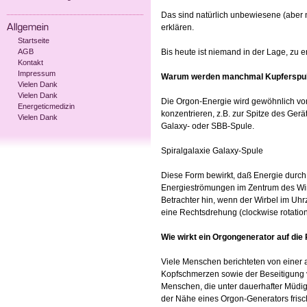
Das sind natürlich unbewiesene (aber 
erklären.
Startseite
AGB
Bis heute ist niemand in der Lage, zu 
Kontakt
Impressum
Warum werden manchmal Kupferspule
Vielen Dank
Vielen Dank
Die Orgon-Energie wird gewöhnlich vom
Energeticmedizin
konzentrieren, z.B. zur Spitze des Gerä
Vielen Dank
Galaxy- oder SBB-Spule.
Spiralgalaxie Galaxy-Spule
Diese Form bewirkt, daß Energie durch
Energieströmungen im Zentrum des Wirb
Betrachter hin, wenn der Wirbel im Uhr
eine Rechtsdrehung (clockwise rotation;
Wie wirkt ein Orgongenerator auf die
Viele Menschen berichteten von einer
Kopfschmerzen sowie der Beseitigung vo
Menschen, die unter dauerhafter Müdigk
der Nähe eines Orgon-Generators frisc