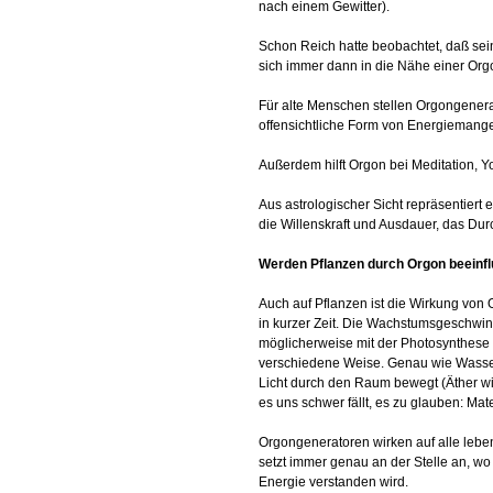
nach einem Gewitter).
Schon Reich hatte beobachtet, daß se
sich immer dann in die Nähe einer Orgo
Für alte Menschen stellen Orgongenera
offensichtliche Form von Energiemange
Außerdem hilft Orgon bei Meditation, Y
Aus astrologischer Sicht repräsentier
die Willenskraft und Ausdauer, das Durc
Werden Pflanzen durch Orgon beeinfl
Auch auf Pflanzen ist die Wirkung von
in kurzer Zeit. Die Wachstumsgeschwind
möglicherweise mit der Photosynthese z
verschiedene Weise. Genau wie Wasser w
Licht durch den Raum bewegt (Äther w
es uns schwer fällt, es zu glauben: Mat
Orgongeneratoren wirken auf alle lebe
setzt immer genau an der Stelle an, wo s
Energie verstanden wird.