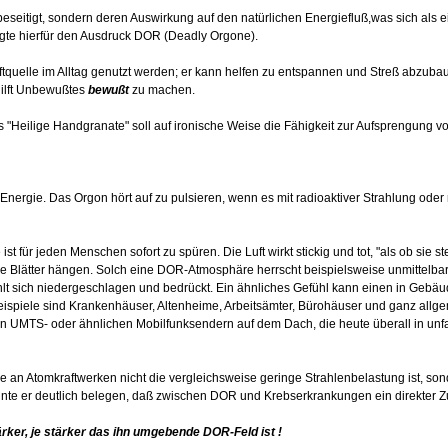
t beseitigt, sondern deren Auswirkung auf den natürlichen Energiefluß,was sich als
ägte hierfür den Ausdruck DOR (Deadly Orgone).
ftquelle im Alltag genutzt werden; er kann helfen zu entspannen und Streß abzubau
hilft Unbewußtes
bewußt
zu machen.
 "Heilige Handgranate" soll auf ironische Weise die Fähigkeit zur Aufsprengung v
Energie. Das Orgon hört auf zu pulsieren, wenn es mit radioaktiver Strahlung oder
t für jeden Menschen sofort zu spüren. Die Luft wirkt stickig und tot, "als ob sie s
e Blätter hängen. Solch eine DOR-Atmosphäre herrscht beispielsweise unmittelbar v
t sich niedergeschlagen und bedrückt. Ein ähnliches Gefühl kann einen in Gebäu
eispiele sind Krankenhäuser, Altenheime, Arbeitsämter, Bürohäuser und ganz allg
n UMTS- oder ähnlichen Mobilfunksendern auf dem Dach, die heute überall in unf
e an Atomkraftwerken nicht die vergleichsweise geringe Strahlenbelastung ist, son
nte er deutlich belegen, daß zwischen DOR und Krebserkrankungen ein direkter
rker, je stärker das ihn umgebende DOR-Feld ist !