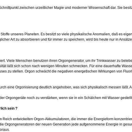
chnittpunkt zwischen urzeitlicher Magie und moderner Wissenschaft dar. Sie besit
Stoffe unseres Planeten. Es besitzt so viele physikalische Anomalien, daß es eigentl
cher Art zu absorbieren und für immer zu speichern, wird bis heute nur in Ansätz
iert. Viele Menschen benutzen ihren Orgongenerator, um ihr Trinkwasser zu beleb
alität läßt sich schon nach wenigen Minuten schmecken. Für eine dauerhafte Wasse
uses zu stellen. Orgon schwächt die negativen energetischen Wirkungen von Fluor
rch eine Orgonisierung deutlich angehoben, was sich physikalisch messen läßt. 
der Orgongeräte noch zu verstärken, wenn sie in ein Schälchen mit Wasser gestell
ich sein ?
lm Reich entwickelten Orgon-Akkumulatoren, die immer die Energieform konzentrier
die Orgongeneratoren der neuen Generation jede aufgenommene Energie in gesund
oraus.