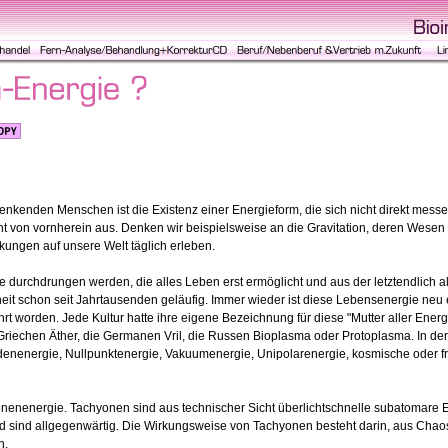
denkenden Menschen ist die Existenz einer Energieform, die sich nicht direkt messe
cht von vornherein aus. Denken wir beispielsweise an die Gravitation, deren Wes
kungen auf unsere Welt täglich erleben.
e durchdrungen werden, die alles Leben erst ermöglicht und aus der letztendlich 
hheit schon seit Jahrtausenden geläufig. Immer wieder ist diese Lebensenergie ne
ehrt worden. Jede Kultur hatte ihre eigene Bezeichnung für diese "Mutter aller Ener
e Griechen Äther, die Germanen Vril, die Russen Bioplasma oder Protoplasma. In de
nenergie, Nullpunktenergie, Vakuumenergie, Unipolarenergie, kosmische oder fre
nenenergie. Tachyonen sind aus technischer Sicht überlichtschnelle subatomare 
nd sind allgegenwärtig. Die Wirkungsweise von Tachyonen besteht darin, aus Cha
n.