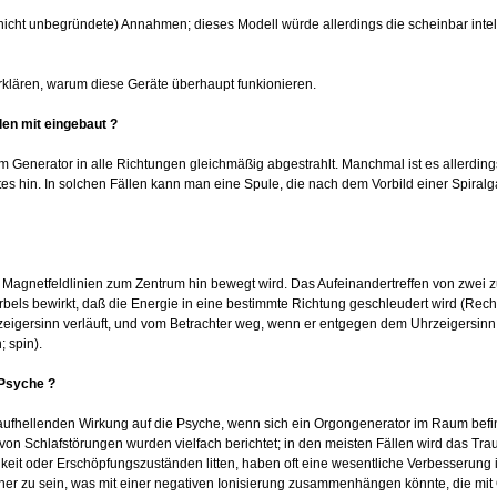
nicht unbegründete) Annahmen; dieses Modell würde allerdings die scheinbar int
erklären, warum diese Geräte überhaupt funkionieren.
n mit eingebaut ?
 Generator in alle Richtungen gleichmäßig abgestrahlt. Manchmal ist es allerding
tes hin. In solchen Fällen kann man eine Spule, die nach dem Vorbild einer Spiralg
 Magnetfeldlinien zum Zentrum hin bewegt wird. Das Aufeinandertreffen von zwei 
els bewirkt, daß die Energie in eine bestimmte Richtung geschleudert wird (Rech
zeigersinn verläuft, und vom Betrachter weg, wenn er entgegen dem Uhrzeigersinn 
 spin).
 Psyche ?
 aufhellenden Wirkung auf die Psyche, wenn sich ein Orgongenerator im Raum be
n Schlafstörungen wurden vielfach berichtet; in den meisten Fällen wird das Traum
eit oder Erschöpfungszuständen litten, haben oft eine wesentliche Verbesserung i
her zu sein, was mit einer negativen Ionisierung zusammenhängen könnte, die mit 