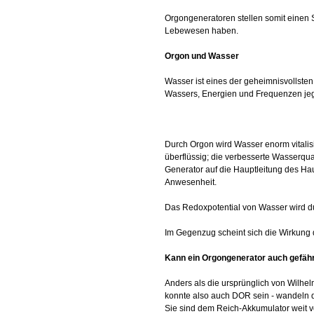
Orgongeneratoren stellen somit einen S
Lebewesen haben.
Orgon und Wasser
Wasser ist eines der geheimnisvollsten 
Wassers, Energien und Frequenzen jegli
Durch Orgon wird Wasser enorm vitalis
überflüssig; die verbesserte Wasserqu
Generator auf die Hauptleitung des Ha
Anwesenheit.
Das Redoxpotential von Wasser wird du
Im Gegenzug scheint sich die Wirkung 
Kann ein Orgongenerator auch gefährl
Anders als die ursprünglich von Wilhe
konnte also auch DOR sein - wandeln 
Sie sind dem Reich-Akkumulator weit v