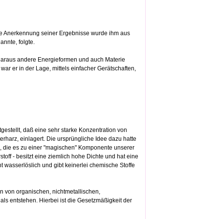
ite Anerkennung seiner Ergebnisse wurde ihm aus
nnte, folgte.
 daraus andere Energieformen und auch Materie
ar er in der Lage, mittels einfacher Gerätschaften,
gestellt, daß eine sehr starke Konzentration von
rharz, einlagert. Die ursprüngliche Idee dazu hatte
n, die es zu einer "magischen" Komponente unserer
ff - besitzt eine ziemlich hohe Dichte und hat eine
ht wasserlöslich und gibt keinerlei chemische Stoffe
en von organischen, nichtmetallischen,
ls entstehen. Hierbei ist die Gesetzmäßigkeit der