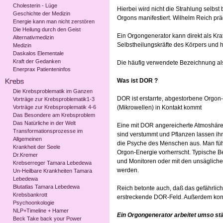
Cholesterin - Lüge
Hierbei wird nicht die Strahlung selbs
Geschichte der Medizin
Orgons manifestiert. Wilhelm Reich pr
Energie kann man nicht zerstören
Die Heilung durch den Geist
Ein Orgongenerator kann direkt als Kra
Alternativmedizin
Selbstheilungskräfte des Körpers und 
Medizin
Daskalos Elementale
Kraft der Gedanken
Die häufig verwendete Bezeichnung als
Enerprax Patienteninfos
Was ist DOR ?
Die Krebsproblematik im Ganzen
DOR ist erstarrte, abgestorbene Orgon-
Vorträge zur Krebsproblematik1-3
Vorträge zur Krebsproplematik 4-6
(Mikrowellen) in Kontakt kommt
Das Besondere am Krebsproblem
Das Natürliche in der Welt
Eine mit DOR angereicherte Atmoshäre is
Transformationsprozesse im
sind verstummt und Pflanzen lassen ihr
Allgemeinen
die Psyche des Menschen aus. Man fühl
Krankheit der Seele
Orgon-Energie vorherrscht. Typische B
Dr.Kremer
und Monitoren oder mit den unsägliche
Krebserreger Tamara Lebedewa
werden.
Un-Heilbare Krankheiten Tamara
Lebedewa
Blutatlas Tamara Lebedewa
Reich betonte auch, daß das gefährlich
Krebsbankrott
erstreckende DOR-Feld. Außerdem kon
Psychoonkologie
NLP+Timeline + Hamer
Ein Orgongenerator arbeitet umso stä
Beck Take back your Power