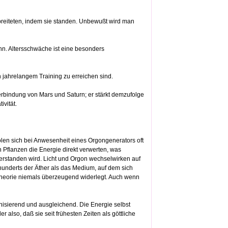
reiteten, indem sie standen. Unbewußt wird man
nn. Altersschwäche ist eine besonders
h jahrelangem Training zu erreichen sind.
rbindung von Mars und Saturn; er stärkt demzufolge
ivität.
len sich bei Anwesenheit eines Orgongenerators oft
 Pflanzen die Energie direkt verwerten, was
verstanden wird. Licht und Orgon wechselwirken auf
hunderts der Äther als das Medium, auf dem sich
theorie niemals überzeugend widerlegt. Auch wenn
isierend und ausgleichend. Die Energie selbst
r also, daß sie seit frühesten Zeiten als göttliche