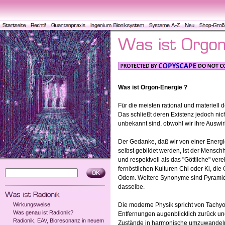
Was ist Orgon-Energie ?
Für die meisten rational und materiell 
Das schließt deren Existenz jedoch ni
unbekannt sind, obwohl wir ihre Auswir
Der Gedanke, daß wir von einer Energi
selbst gebildet werden, ist der Mensc
und respektvoll als das "Göttliche" ver
fernöstlichen Kulturen Chi oder Ki, di
Odem. Weitere Synonyme sind Pyramide
dasselbe.
Wirkungsweise
Die moderne Physik spricht von Tachyo
Was genau ist Radionik?
Entfernungen augenblicklich zurück u
Radionik, EAV, Bioresonanz in neuem
Zustände in harmonische umzuwandel