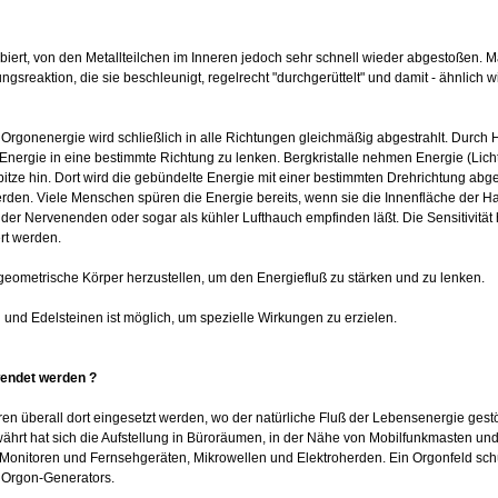
ert, von den Metallteilchen im Inneren jedoch sehr schnell wieder abgestoßen. Ma
ngsreaktion, die sie beschleunigt, regelrecht "durchgerüttelt" und damit - ähnlich w
 Orgonenergie wird schließlich in alle Richtungen gleichmäßig abgestrahlt. Durch 
Energie in eine bestimmte Richtung zu lenken. Bergkristalle nehmen Energie (Lich
pitze hin. Dort wird die gebündelte Energie mit einer bestimmten Drehrichtung abges
rden. Viele Menschen spüren die Energie bereits, wenn sie die Innenfläche der H
er Nervenenden oder sogar als kühler Lufthauch empfinden läßt. Die Sensitivität hi
rt werden.
 geometrische Körper herzustellen, um den Energiefluß zu stärken und zu lenken.
und Edelsteinen ist möglich, um spezielle Wirkungen zu erzielen.
endet werden ?
 überall dort eingesetzt werden, wo der natürliche Fluß der Lebensenergie gestört
rt hat sich die Aufstellung in Büroräumen, in der Nähe von Mobilfunkmasten un
onitoren und Fernsehgeräten, Mikrowellen und Elektroherden. Ein Orgonfeld schü
 Orgon-Generators.