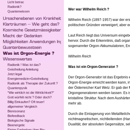
Licht betrac
Radionik?
Wer war Wilhelm Reich ?
Quantenwissen
Wilhelm Reich (1897-1957) war der ers
politischen Gründen verweigert, aber e
Laut Reich liegt das Universum einge
hervor. Durch die Erkenntnis, daß orga
sogenannter Orgon-Akkumulatoren, Ene
Wilhelm Reich
Radionik ! Was ist das?
Was ist ein Orgon-Generator ?
Geistheilung Anleitung
Jetzt legal
Der Orgon-Generator ist das Ergebnis e
Energiemedizin+Geistheilung
Orgon-Energie erreicht werden kann, in
Radionik als Therapie der Zukunft ?
der Österreicher Karl Welz. Er gab de
Quantenpysik
"Wie wirklich ist die Wirklichkeit?"
Orgongeneratoren werden lassen. Es is
Gott würfelt nicht ? Oder doch?
kristalline Struktur. Nach dem Aushärte
Billig Einkaufen? Oft teuer!
mehr ab.
allgemeiner Vergleich
Bioresonanz
Durch die Einlagerung von Metallteilch
Biofeedback
nichtmagnetischen, nichtleitenden (Har
Biologische Signale
Dualität, der absoluten Gegensätze, se
Bioenergetic
Einige Gedanken über Bio-