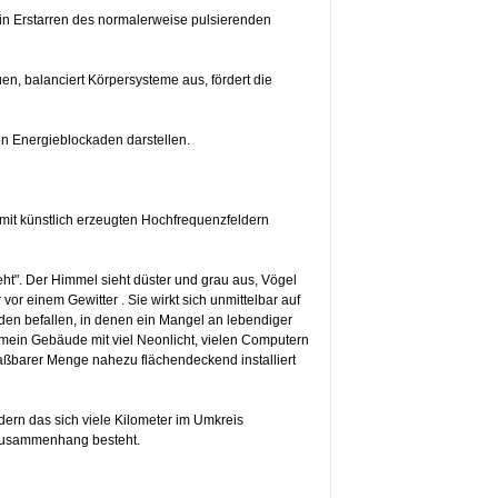
 ein Erstarren des normalerweise pulsierenden
en, balanciert Körpersysteme aus, fördert die
on Energieblockaden darstellen.
 mit künstlich erzeugten Hochfrequenzfeldern
teht". Der Himmel sieht düster und grau aus, Vögel
or einem Gewitter . Sie wirkt sich unmittelbar auf
den befallen, in denen ein Mangel an lebendiger
emein Gebäude mit viel Neonlicht, vielen Computern
aßbarer Menge nahezu flächendeckend installiert
dern das sich viele Kilometer im Umkreis
 Zusammenhang besteht.