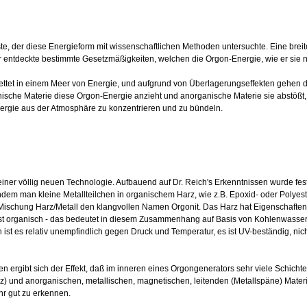
te, der diese Energieform mit wissenschaftlichen Methoden untersuchte. Eine bre
r entdeckte bestimmte Gesetzmäßigkeiten, welchen die Orgon-Energie, wie er sie na
bettet in einem Meer von Energie, und aufgrund von Überlagerungseffekten gehen
nische Materie diese Orgon-Energie anzieht und anorganische Materie sie abstößt, w
rgie aus der Atmosphäre zu konzentrieren und zu bündeln.
iner völlig neuen Technologie. Aufbauend auf Dr. Reich's Erkenntnissen wurde fest
dem man kleine Metallteilchen in organischem Harz, wie z.B. Epoxid- oder Polyeste
r Mischung Harz/Metall den klangvollen Namen Orgonit. Das Harz hat Eigenschafte
t organisch - das bedeutet in diesem Zusammenhang auf Basis von Kohlenwassersto
n ist es relativ unempfindlich gegen Druck und Temperatur, es ist UV-beständig, nic
en ergibt sich der Effekt, daß im inneren eines Orgongenerators sehr viele Schicht
z) und anorganischen, metallischen, magnetischen, leitenden (Metallspäne) Materia
hr gut zu erkennen.