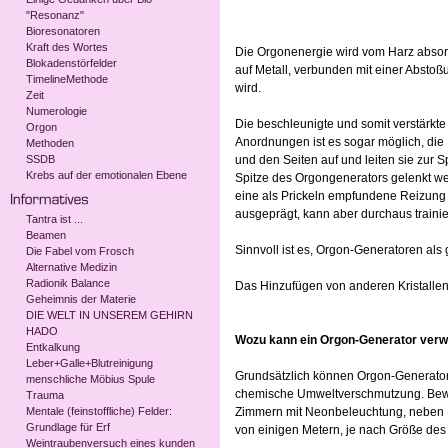
"Resonanz"
Bioresonatoren
Kraft des Wortes
Die Orgonenergie wird vom Harz absorbi
Blokadenstörfelder
auf Metall, verbunden mit einer Abstoßu
TimelineMethode
wird.
Zeit
Numerologie
Die beschleunigte und somit verstärkte
Orgon
Anordnungen ist es sogar möglich, die 
Methoden
SSDB
und den Seiten auf und leiten sie zur S
Krebs auf der emotionalen Ebene
Spitze des Orgongenerators gelenkt we
eine als Prickeln empfundene Reizung d
ausgeprägt, kann aber durchaus trainie
Tantra ist ...
Beamen
Sinnvoll ist es, Orgon-Generatoren als
Die Fabel vom Frosch
Alternative Medizin
Radionik Balance
Das Hinzufügen von anderen Kristallen 
Geheimnis der Materie
DIE WELT IN UNSEREM GEHIRN
HADO
Wozu kann ein Orgon-Generator verw
Entkalkung
Leber+Galle+Blutreinigung
Grundsätzlich können Orgon-Generatoren
menschliche Möbius Spule
chemische Umweltverschmutzung. Bewäh
Trauma
Mentale (feinstoffliche) Felder:
Zimmern mit Neonbeleuchtung, neben M
Grundlage für Erf
von einigen Metern, je nach Größe des
Weintraubenversuch eines kunden