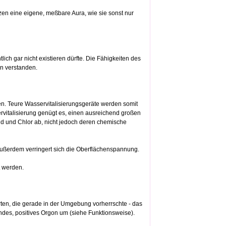
zen eine eigene, meßbare Aura, wie sie sonst nur
ich gar nicht existieren dürfte. Die Fähigkeiten des
en verstanden.
en. Teure Wasservitalisierungsgeräte werden somit
rvitalisierung genügt es, einen ausreichend großen
id und Chlor ab, nicht jedoch deren chemische
Außerdem verringert sich die Oberflächenspannung.
t werden.
ten, die gerade in der Umgebung vorherrschte - das
es, positives Orgon um (siehe Funktionsweise).