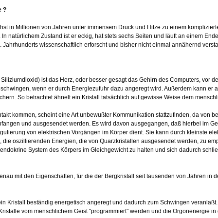
e ?
ächst in Millionen von Jahren unter immensem Druck und Hitze zu einem komplizier
n natürlichem Zustand ist er eckig, hat stets sechs Seiten und läuft an einem Ende 
20. Jahrhunderts wissenschaftlich erforscht und bisher nicht einmal annähernd vers
: Siliziumdioxid) ist das Herz, oder besser gesagt das Gehirn des Computers, vor d
 schwingen, wenn er durch Energiezufuhr dazu angeregt wird. Außerdem kann er a
hern. So betrachtet ähnelt ein Kristall tatsächlich auf gewisse Weise dem menschl
ntakt kommen, scheint eine Art unbewußter Kommunikation stattzufinden, da von be
fangen und ausgesendet werden. Es wird davon ausgegangen, daß hierbei im Gehir
Regulierung von elektrischen Vorgängen im Körper dient. Sie kann durch kleinste el
 die oszillierenden Energien, die von Quarzkristallen ausgesendet werden, zu emp
roendokrine System des Körpers im Gleichgewicht zu halten und sich dadurch sch
nau mit den Eigenschaften, für die der Bergkristall seit tausenden von Jahren in d
 ein Kristall beständig energetisch angeregt und dadurch zum Schwingen veranlaß
istalle vom menschlichem Geist "programmiert" werden und die Orgonenergie in 