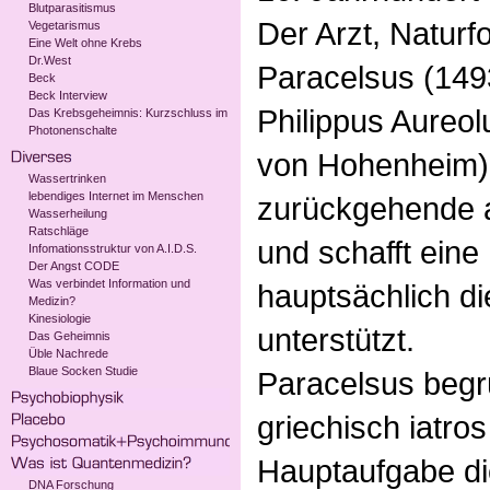
Blutparasitismus
Der Arzt, Naturf
Vegetarismus
Eine Welt ohne Krebs
Dr.West
Paracelsus (1493
Beck
Beck Interview
Philippus Aureo
Das Krebsgeheimnis: Kurzschluss im
Photonenschalte
von Hohenheim) k
Wassertrinken
lebendiges Internet im Menschen
zurückgehende a
Wasserheilung
Ratschläge
und schafft eine
Infomationsstruktur von A.I.D.S.
Der Angst CODE
Was verbindet Information und
hauptsächlich di
Medizin?
Kinesiologie
unterstützt.
Das Geheimnis
Üble Nachrede
Blaue Socken Studie
Paracelsus begr
griechisch iatros
Hauptaufgabe di
DNA Forschung