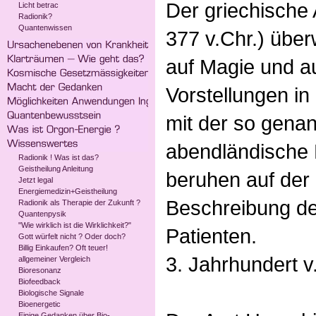
Der griechische 
Licht betrac
Radionik?
Quantenwissen
377 v.Chr.) überw
auf Magie und a
Vorstellungen in
mit der so genan
abendländische 
Radionik ! Was ist das?
Geistheilung Anleitung
beruhen auf der
Jetzt legal
Energiemedizin+Geistheilung
Beschreibung de
Radionik als Therapie der Zukunft ?
Quantenpysik
"Wie wirklich ist die Wirklichkeit?"
Patienten.
Gott würfelt nicht ? Oder doch?
Billig Einkaufen? Oft teuer!
3. Jahrhundert v
allgemeiner Vergleich
Bioresonanz
Biofeedback
Biologische Signale
Bioenergetic
Einige Gedanken über Bio-