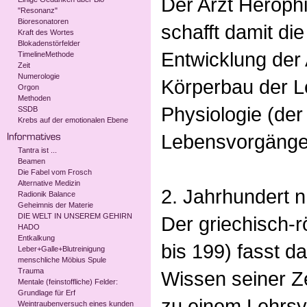
Der Arzt Herophi
"Resonanz"
Bioresonatoren
schafft damit di
Kraft des Wortes
Blokadenstörfelder
Entwicklung der
TimelineMethode
Zeit
Numerologie
Körperbau der 
Orgon
Methoden
Physiologie (de
SSDB
Krebs auf der emotionalen Ebene
Lebensvorgänge
Tantra ist ...
Beamen
Die Fabel vom Frosch
Alternative Medizin
2. Jahrhundert n
Radionik Balance
Geheimnis der Materie
DIE WELT IN UNSEREM GEHIRN
Der griechisch-
HADO
Entkalkung
bis 199) fasst 
Leber+Galle+Blutreinigung
menschliche Möbius Spule
Trauma
Wissen seiner Zei
Mentale (feinstoffliche) Felder:
Grundlage für Erf
zu einem Lehrs
Weintraubenversuch eines kunden