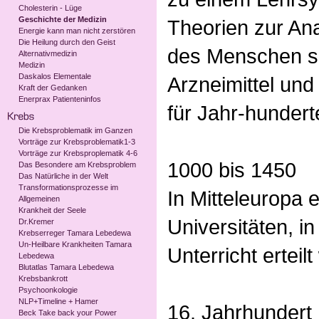
Cholesterin - Lüge
Geschichte der Medizin
Theorien zur An
Energie kann man nicht zerstören
Die Heilung durch den Geist
des Menschen s
Alternativmedizin
Medizin
Daskalos Elementale
Arzneimittel und
Kraft der Gedanken
Enerprax Patienteninfos
für Jahr-hunderte
Die Krebsproblematik im Ganzen
Vorträge zur Krebsproblematik1-3
Vorträge zur Krebsproplematik 4-6
1000 bis 1450
Das Besondere am Krebsproblem
Das Natürliche in der Welt
Transformationsprozesse im
In Mitteleuropa 
Allgemeinen
Krankheit der Seele
Universitäten, i
Dr.Kremer
Krebserreger Tamara Lebedewa
Un-Heilbare Krankheiten Tamara
Unterricht erteilt
Lebedewa
Blutatlas Tamara Lebedewa
Krebsbankrott
Psychoonkologie
NLP+Timeline + Hamer
16. Jahrhundert
Beck Take back your Power