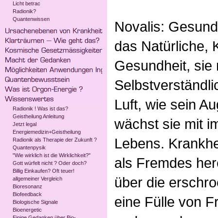
Licht betrac
Radionik?
Quantenwissen
Novalis: Gesund
das Natürliche, 
Gesundheit, sie 
Selbstverständli
Luft, wie sein A
Radionik ! Was ist das?
Geistheilung Anleitung
wächst sie mit 
Jetzt legal
Energiemedizin+Geistheilung
Lebens. Krankhei
Radionik als Therapie der Zukunft ?
Quantenpysik
"Wie wirklich ist die Wirklichkeit?"
als Fremdes here
Gott würfelt nicht ? Oder doch?
Billig Einkaufen? Oft teuer!
über die erschroc
allgemeiner Vergleich
Bioresonanz
Biofeedback
eine Fülle von 
Biologische Signale
Bioenergetic
Einige Gedanken über Bio-