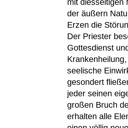
mit diesseitigen
der äußern Natur
Erzen die Störu
Der Priester bes
Gottesdienst und
Krankenheilung, 
seelische Einwir
gesondert fließe
jeder seinen ei
großen Bruch der
erhalten alle El
einen völlig ne