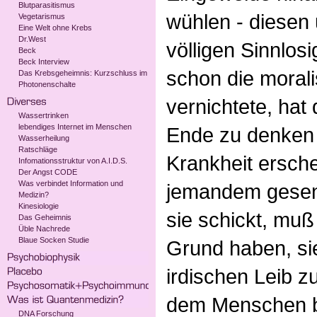
Blutparasitismus
wühlen - diesen
Vegetarismus
Eine Welt ohne Krebs
Dr.West
völligen Sinnlosi
Beck
Beck Interview
schon die moral
Das Krebsgeheimnis: Kurzschluss im
Photonenschalte
vernichtete, hat
Wassertrinken
lebendiges Internet im Menschen
Ende zu denken
Wasserheilung
Ratschläge
Krankheit ersche
Infomationsstruktur von A.I.D.S.
Der Angst CODE
Was verbindet Information und
jemandem gesend
Medizin?
Kinesiologie
sie schickt, muß
Das Geheimnis
Üble Nachrede
Blaue Socken Studie
Grund haben, si
irdischen Leib 
dem Menschen bö
DNA Forschung