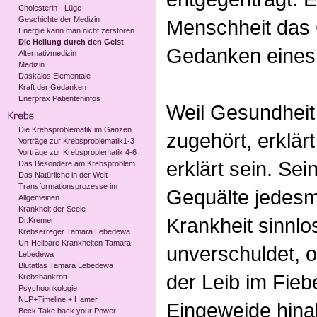
Cholesterin - Lüge
Geschichte der Medizin
Menschheit das 
Energie kann man nicht zerstören
Die Heilung durch den Geist
Gedanken eines 
Alternativmedizin
Medizin
Daskalos Elementale
Kraft der Gedanken
Enerprax Patienteninfos
Weil Gesundheit
Die Krebsproblematik im Ganzen
zugehört, erklärt 
Vorträge zur Krebsproblematik1-3
Vorträge zur Krebsproplematik 4-6
erklärt sein. Se
Das Besondere am Krebsproblem
Das Natürliche in der Welt
Transformationsprozesse im
Gequälte jedesm
Allgemeinen
Krankheit der Seele
Krankheit sinnlos
Dr.Kremer
Krebserreger Tamara Lebedewa
Un-Heilbare Krankheiten Tamara
unverschuldet, o
Lebedewa
Blutatlas Tamara Lebedewa
der Leib im Fieb
Krebsbankrott
Psychoonkologie
NLP+Timeline + Hamer
Eingeweide hin
Beck Take back your Power