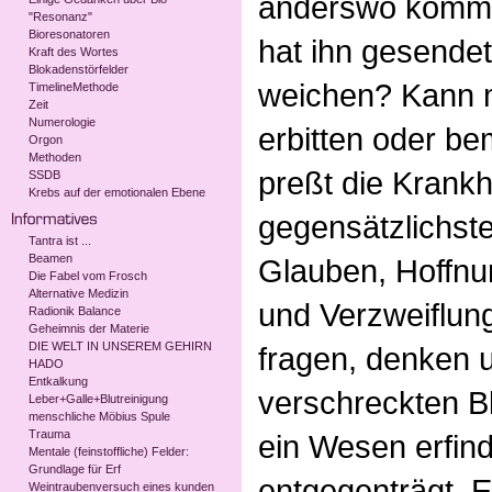
anderswo kommt,
"Resonanz"
Bioresonatoren
hat ihn gesendet
Kraft des Wortes
Blokadenstörfelder
weichen? Kann 
TimelineMethode
Zeit
Numerologie
erbitten oder be
Orgon
Methoden
preßt die Krank
SSDB
Krebs auf der emotionalen Ebene
gegensätzlichste
Tantra ist ...
Beamen
Glauben, Hoffnu
Die Fabel vom Frosch
Alternative Medizin
und Verzweiflung
Radionik Balance
Geheimnis der Materie
DIE WELT IN UNSEREM GEHIRN
fragen, denken 
HADO
Entkalkung
verschreckten B
Leber+Galle+Blutreinigung
menschliche Möbius Spule
Trauma
ein Wesen erfin
Mentale (feinstoffliche) Felder:
Grundlage für Erf
entgegenträgt. E
Weintraubenversuch eines kunden