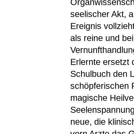
Organwissenscha
seelischer Akt, 
Ereignis vollzie
als reine und be
Vernunfthandlung
Erlernte ersetzt
Schulbuch den L
schöpferischen P
magische Heilve
Seelenspannung f
neue, die klinis
vorn Arzte das G