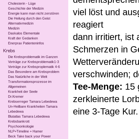
Cholesterin - Lüge
Geschichte der Medizin
viel löst und a
Energie kann man nicht zerstören
Die Heilung durch den Geist
reagiert
Alternativmedizin
Medizin
Daskalos Elementale
dann irritiert, is
Kraft der Gedanken
Enerprax Patienteninfos
Schmerzen in Ge
Die Krebsproblematik im Ganzen
Wetterveränder
Vorträge zur Krebsproblematik1-3
Vorträge zur Krebsproplematik 4-6
verschwinden; d
Das Besondere am Krebsproblem
Das Natürliche in der Welt
Transformationsprozesse im
Tee-Menge:
15 
Allgemeinen
Krankheit der Seele
zerkleinerte Lorb
Dr.Kremer
Krebserreger Tamara Lebedewa
Un-Heilbare Krankheiten Tamara
eine 3-Tage Kur.
Lebedewa
Blutatlas Tamara Lebedewa
Krebsbankrott
Psychoonkologie
NLP+Timeline + Hamer
Beck Take back your Power