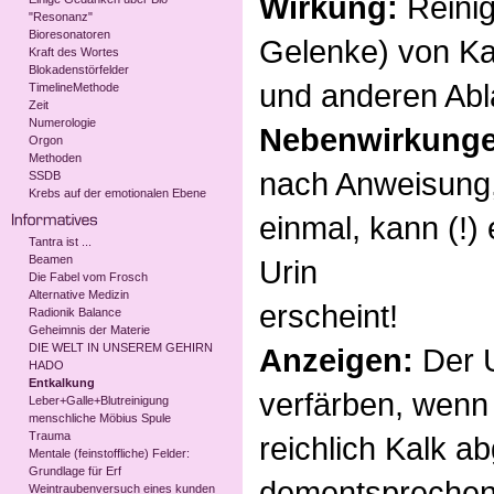
Wirkung:
Reini
"Resonanz"
Bioresonatoren
Gelenke) von Ka
Kraft des Wortes
Blokadenstörfelder
und anderen Abl
TimelineMethode
Zeit
Numerologie
Nebenwirkung
Orgon
Methoden
nach Anweisung,
SSDB
Krebs auf der emotionalen Ebene
einmal, kann (!)
Tantra ist ...
Beamen
Urin
Die Fabel vom Frosch
Alternative Medizin
erscheint!
Radionik Balance
Geheimnis der Materie
DIE WELT IN UNSEREM GEHIRN
Anzeigen:
Der 
HADO
Entkalkung
verfärben, wenn
Leber+Galle+Blutreinigung
menschliche Möbius Spule
Trauma
reichlich Kalk ab
Mentale (feinstoffliche) Felder:
Grundlage für Erf
dementspreche
Weintraubenversuch eines kunden