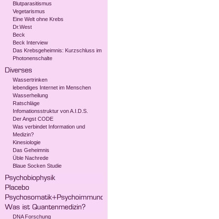
Blutparasitismus
Vegetarismus
Eine Welt ohne Krebs
Dr.West
Beck
Beck Interview
Das Krebsgeheimnis: Kurzschluss im
Photonenschalte
Wassertrinken
lebendiges Internet im Menschen
Wasserheilung
Ratschläge
Infomationsstruktur von A.I.D.S.
Der Angst CODE
Was verbindet Information und
Medizin?
Kinesiologie
Das Geheimnis
Üble Nachrede
Blaue Socken Studie
DNA Forschung