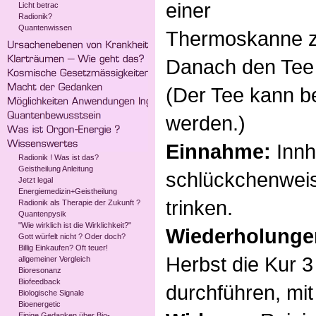
einer
Licht betrac
Radionik?
Quantenwissen
Thermoskanne z
Danach den Tee
(Der Tee kann be
werden.)
Einnahme:
Innh
Radionik ! Was ist das?
Geistheilung Anleitung
schlückchenweise
Jetzt legal
Energiemedizin+Geistheilung
trinken.
Radionik als Therapie der Zukunft ?
Quantenpysik
"Wie wirklich ist die Wirklichkeit?"
Wiederholung
Gott würfelt nicht ? Oder doch?
Billig Einkaufen? Oft teuer!
Herbst die Kur 3
allgemeiner Vergleich
Bioresonanz
Biofeedback
durchführen, mit
Biologische Signale
Bioenergetic
Einige Gedanken über Bio-