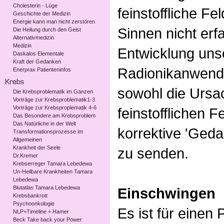
Cholesterin - Lüge
feinstoffliche F
Geschichte der Medizin
Energie kann man nicht zerstören
Sinnen nicht erf
Die Heilung durch den Geist
Alternativmedizin
Medizin
Entwicklung unse
Daskalos Elementale
Kraft der Gedanken
Radionikanwender
Enerprax Patienteninfos
sowohl die Urs
Die Krebsproblematik im Ganzen
Vorträge zur Krebsproblematik1-3
Vorträge zur Krebsproplematik 4-6
feinstofflichen F
Das Besondere am Krebsproblem
Das Natürliche in der Welt
korrektive 'Geda
Transformationsprozesse im
Allgemeinen
Krankheit der Seele
zu senden.
Dr.Kremer
Krebserreger Tamara Lebedewa
Un-Heilbare Krankheiten Tamara
Lebedewa
Blutatlas Tamara Lebedewa
Einschwingen
Krebsbankrott
Psychoonkologie
Es ist für einen 
NLP+Timeline + Hamer
Beck Take back your Power