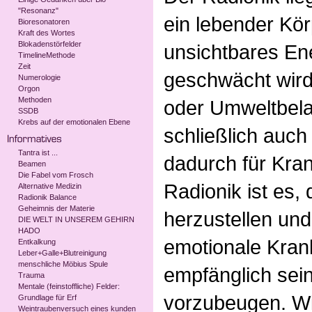
"Resonanz"
ein lebender Körp
Bioresonatoren
Kraft des Wortes
Blokadenstörfelder
unsichtbares En
TimelineMethode
Zeit
geschwächt wird
Numerologie
Orgon
Methoden
oder Umweltbela
SSDB
Krebs auf der emotionalen Ebene
schließlich auc
Tantra ist ...
dadurch für Krank
Beamen
Die Fabel vom Frosch
Radionik ist es,
Alternative Medizin
Radionik Balance
Geheimnis der Materie
herzustellen und
DIE WELT IN UNSEREM GEHIRN
HADO
emotionale Krank
Entkalkung
Leber+Galle+Blutreinigung
menschliche Möbius Spule
empfänglich sein
Trauma
Mentale (feinstoffliche) Felder:
vorzubeugen. Wi
Grundlage für Erf
Weintraubenversuch eines kunden