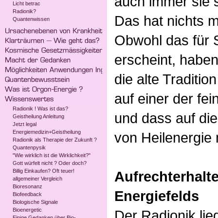
auch immer sie s
Licht betrac
Radionik?
Das hat nichts m
Quantenwissen
Obwohl das für S
erscheint, haben
die alte Traditio
auf einer der fei
Radionik ! Was ist das?
und dass auf di
Geistheilung Anleitung
Jetzt legal
Energiemedizin+Geistheilung
von Heilenergie 
Radionik als Therapie der Zukunft ?
Quantenpysik
"Wie wirklich ist die Wirklichkeit?"
Gott würfelt nicht ? Oder doch?
Billig Einkaufen? Oft teuer!
Aufrechterhalt
allgemeiner Vergleich
Bioresonanz
Energiefelds
Biofeedback
Biologische Signale
Bioenergetic
Der Radionik lie
Einige Gedanken über Bio-