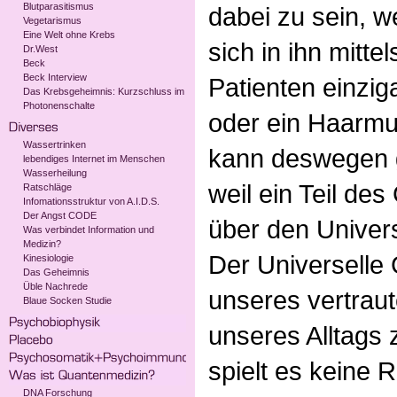
Blutparasitismus
dabei zu sein, 
Vegetarismus
Eine Welt ohne Krebs
sich in ihn mitte
Dr.West
Beck
Beck Interview
Patienten einziga
Das Krebsgeheimnis: Kurzschluss im
Photonenschalte
oder ein Haarmus
Wassertrinken
kann deswegen g
lebendiges Internet im Menschen
Wasserheilung
weil ein Teil de
Ratschläge
Infomationsstruktur von A.I.D.S.
Der Angst CODE
über den Univers
Was verbindet Information und
Medizin?
Der Universelle 
Kinesiologie
Das Geheimnis
Üble Nachrede
unseres vertrau
Blaue Socken Studie
unseres Alltags 
spielt es keine R
DNA Forschung