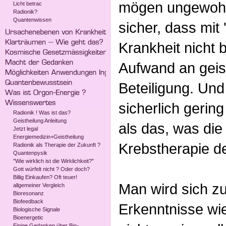
mögen ungewohnt
Licht betrac
Radionik?
Quantenwissen
sicher, dass mit
Krankheit nicht 
Aufwand an geist
Beteiligung. Und
sicherlich gerin
Radionik ! Was ist das?
Geistheilung Anleitung
als das, was die
Jetzt legal
Energiemedizin+Geistheilung
Krebstherapie d
Radionik als Therapie der Zukunft ?
Quantenpysik
"Wie wirklich ist die Wirklichkeit?"
Gott würfelt nicht ? Oder doch?
Billig Einkaufen? Oft teuer!
Man wird sich z
allgemeiner Vergleich
Bioresonanz
Biofeedback
Erkenntnisse wie 
Biologische Signale
Bioenergetic
Einige Gedanken über Bio-