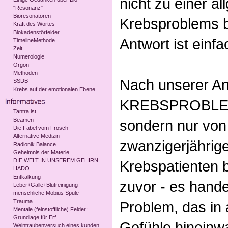
nicht zu einer a
"Resonanz"
Bioresonatoren
Krebsproblems b
Kraft des Wortes
Blokadenstörfelder
Antwort ist einfa
TimelineMethode
Zeit
Numerologie
Orgon
Methoden
Nach unserer Ans
SSDB
Krebs auf der emotionalen Ebene
KREBSPROBLEM n
Tantra ist ...
Beamen
sondern nur vo
Die Fabel vom Frosch
Alternative Medizin
zwanzigerjährige
Radionik Balance
Geheimnis der Materie
DIE WELT IN UNSEREM GEHIRN
Krebspatienten bi
HADO
Entkalkung
zuvor - es hande
Leber+Galle+Blutreinigung
menschliche Möbius Spule
Trauma
Problem, das in
Mentale (feinstoffliche) Felder:
Grundlage für Erf
Gefühle hineinw
Weintraubenversuch eines kunden