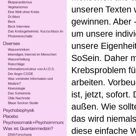
Blutparasitismus
unseren Texten 
Vegetarismus
Eine Welt ohne Krebs
Dr.West
gewinnen. Aber 
Beck
Beck Interview
um unsere indiv
Das Krebsgeheimnis: Kurzschluss im
Photonenschalte
unsere Eigenhei
Wassertrinken
lebendiges Internet im Menschen
SoSein. Daher m
Wasserheilung
Ratschläge
Krebsproblem für
Infomationsstruktur von A.I.D.S.
Der Angst CODE
Was verbindet Information und
arbeiten. Vorbe
Medizin?
Kinesiologie
ist, jetzt, sofor
Das Geheimnis
Üble Nachrede
Blaue Socken Studie
außen. Wie sollt
das wird niemals
diese einfache 
DNA Forschung