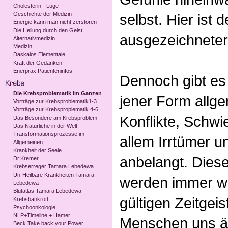
Cholesterin - Lüge
Geschichte der Medizin
selbst. Hier ist 
Energie kann man nicht zerstören
Die Heilung durch den Geist
ausgezeichneter
Alternativmedizin
Medizin
Daskalos Elementale
Kraft der Gedanken
Enerprax Patienteninfos
Dennoch gibt es 
Die Krebsproblematik im Ganzen
jener Form allg
Vorträge zur Krebsproblematik1-3
Vorträge zur Krebsproplematik 4-6
Konflikte, Schwie
Das Besondere am Krebsproblem
Das Natürliche in der Welt
Transformationsprozesse im
allem Irrtümer u
Allgemeinen
Krankheit der Seele
anbelangt. Diese
Dr.Kremer
Krebserreger Tamara Lebedewa
Un-Heilbare Krankheiten Tamara
werden immer wi
Lebedewa
Blutatlas Tamara Lebedewa
gültigen Zeitgei
Krebsbankrott
Psychoonkologie
NLP+Timeline + Hamer
Menschen uns äh
Beck Take back your Power