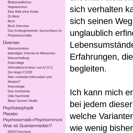
Blutparasitismus
sich verhalten 
Vegetarismus
Eine Welt ohne Krebs
Dr.West
sich seinen Weg i
Beck
Beck Interview
unglaublich erfi
Das Krebsgeheimnis: Kurzschluss im
Photonenschalte
Lebensumstände
Wassertrinken
lebendiges Internet im Menschen
Erfahrungen, di
Wasserheilung
Ratschläge
begleiten.
Infomationsstruktur von A.I.D.S.
Der Angst CODE
Was verbindet Information und
Medizin?
Kinesiologie
Ich kann mich er
Das Geheimnis
Üble Nachrede
Blaue Socken Studie
bei jedem dieser
welche Varianten 
wie wenig bishe
DNA Forschung