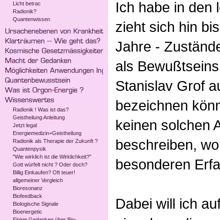
Ich habe in den 
Licht betrac
Radionik?
Quantenwissen
zieht sich hin bi
Jahre - Zustände
als Bewußtseins
Stanislav Grof au
bezeichnen könn
Radionik ! Was ist das?
Geistheilung Anleitung
keinen solchen 
Jetzt legal
Energiemedizin+Geistheilung
beschreiben, wo
Radionik als Therapie der Zukunft ?
Quantenpysik
"Wie wirklich ist die Wirklichkeit?"
besonderen Erfa
Gott würfelt nicht ? Oder doch?
Billig Einkaufen? Oft teuer!
allgemeiner Vergleich
Bioresonanz
Biofeedback
Dabei will ich au
Biologische Signale
Bioenergetic
Einige Gedanken über Bio-