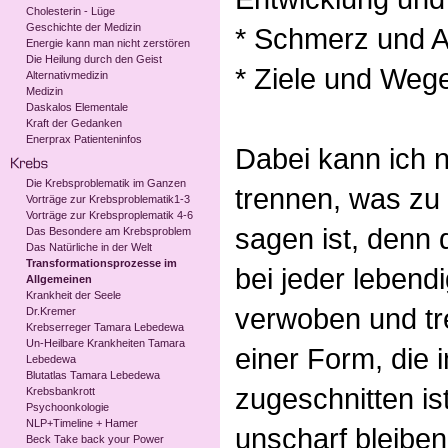
Cholesterin - Lüge
Geschichte der Medizin
* Schmerz und 
Energie kann man nicht zerstören
Die Heilung durch den Geist
* Ziele und Weg
Alternativmedizin
Medizin
Daskalos Elementale
Kraft der Gedanken
Enerprax Patienteninfos
Dabei kann ich 
Die Krebsproblematik im Ganzen
trennen, was zu
Vorträge zur Krebsproblematik1-3
Vorträge zur Krebsproplematik 4-6
sagen ist, denn
Das Besondere am Krebsproblem
Das Natürliche in der Welt
Transformationsprozesse im
bei jeder lebend
Allgemeinen
Krankheit der Seele
verwoben und tr
Dr.Kremer
Krebserreger Tamara Lebedewa
Un-Heilbare Krankheiten Tamara
einer Form, die
Lebedewa
Blutatlas Tamara Lebedewa
zugeschnitten is
Krebsbankrott
Psychoonkologie
NLP+Timeline + Hamer
unscharf bleiben
Beck Take back your Power