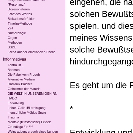
eingehen, die n
"Resonanz"
Bioresonatoren
solchen Bewußts
Kraft des Wortes
Blokadenstörfelder
spielen, und dies
TimelineMethode
Zeit
Numerologie
meines Wissens 
Orgon
Methoden
solche Bewußtse
SSDB
Krebs auf der emotionalen Ebene
hindurchgegange
Tantra ist ...
Beamen
Die Fabel vom Frosch
Alternative Medizin
Es geht um die 
Radionik Balance
Geheimnis der Materie
DIE WELT IN UNSEREM GEHIRN
HADO
Entkalkung
*
Leber+Galle+Blutreinigung
menschliche Möbius Spule
Trauma
Mentale (feinstoffliche) Felder:
Grundlage für Erf
Entwicklung und 
Weintraubenversuch eines kunden