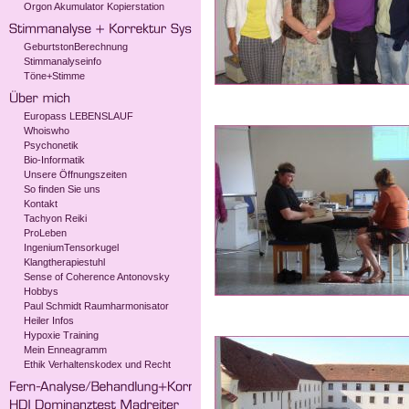
Orgon Akumulator Kopierstation
GeburtstonBerechnung
Stimmanalyseinfo
Töne+Stimme
Europass LEBENSLAUF
Whoiswho
Psychonetik
Bio-Informatik
Unsere Öffnungszeiten
So finden Sie uns
Kontakt
Tachyon Reiki
ProLeben
IngeniumTensorkugel
Klangtherapiestuhl
Sense of Coherence Antonovsky
Hobbys
Paul Schmidt Raumharmonisator
Heiler Infos
Hypoxie Training
Mein Enneagramm
Ethik Verhaltenskodex und Recht