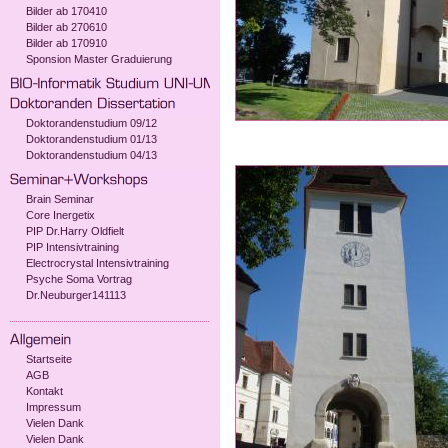
Bilder ab 170410
Bilder ab 270610
Bilder ab 170910
Sponsion Master Graduierung
Doktorandenstudium 09/12
Doktorandenstudium 01/13
Doktorandenstudium 04/13
Brain Seminar
Core Inergetix
PIP Dr.Harry Oldfielt
PIP Intensivtraining
Electrocrystal Intensivtraining
Psyche Soma Vortrag
Dr.Neuburger141113
Startseite
AGB
Kontakt
Impressum
Vielen Dank
Vielen Dank