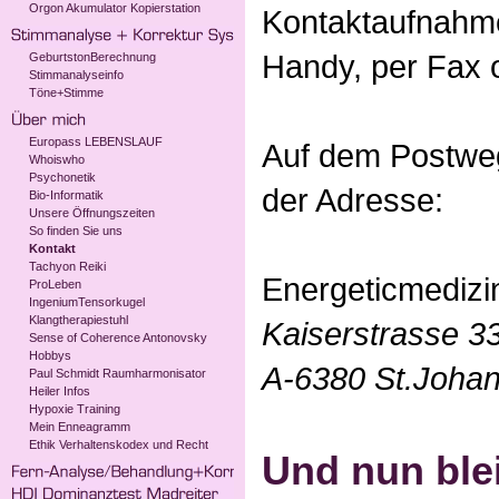
Orgon Akumulator Kopierstation
Kontaktaufnahme
Handy, per Fax o
GeburtstonBerechnung
Stimmanalyseinfo
Töne+Stimme
Europass LEBENSLAUF
Auf dem Postweg
Whoiswho
Psychonetik
der Adresse:
Bio-Informatik
Unsere Öffnungszeiten
So finden Sie uns
Kontakt
Tachyon Reiki
Energeticmedizi
ProLeben
IngeniumTensorkugel
Klangtherapiestuhl
Kaiserstrasse 3
Sense of Coherence Antonovsky
Hobbys
A-6380 St.Johann
Paul Schmidt Raumharmonisator
Heiler Infos
Hypoxie Training
Mein Enneagramm
Ethik Verhaltenskodex und Recht
Und nun blei