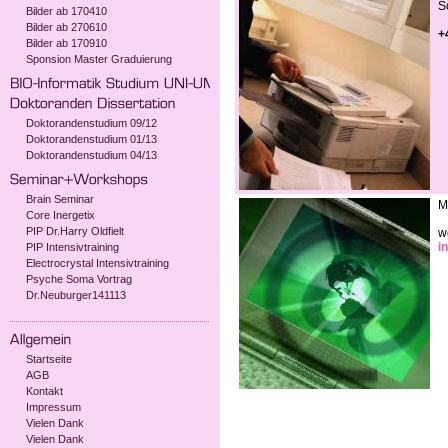
S
Bilder ab 170410
Bilder ab 270610
+
Bilder ab 170910
Sponsion Master Graduierung
Doktorandenstudium 09/12
Doktorandenstudium 01/13
Doktorandenstudium 04/13
Brain Seminar
M
Core Inergetix
PIP Dr.Harry Oldfielt
w
i
PIP Intensivtraining
Electrocrystal Intensivtraining
Psyche Soma Vortrag
Dr.Neuburger141113
Startseite
AGB
Kontakt
Impressum
Vielen Dank
Vielen Dank