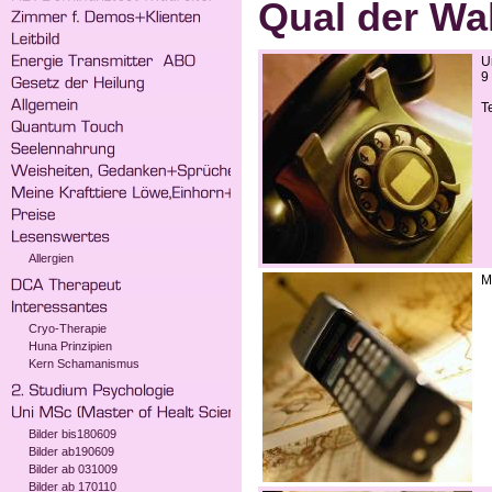
Qual der Wa
U
9
Te
Allergien
M
Cryo-Therapie
Huna Prinzipien
Kern Schamanismus
Bilder bis180609
Bilder ab190609
Bilder ab 031009
Bilder ab 170110