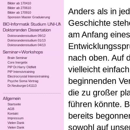
Bilder ab 170410
Bilder ab 270610
Anders als in je
Bilder ab 170910
Sponsion Master Graduierung
Geschichte stehe
am Anfang eine
Doktorandenstudium 09/12
Doktorandenstudium 01/13
Entwicklungssp
Doktorandenstudium 04/13
nach oben. Auf d
Brain Seminar
Core Inergetix
vielleicht einfa
PIP Dr.Harry Oldfielt
PIP Intensivtraining
Electrocrystal Intensivtraining
beginnenden Ver
Psyche Soma Vortrag
Dr.Neuburger141113
die zu großer pl
führen könnte. 
Startseite
AGB
bereits begonnen
Kontakt
Impressum
Vielen Dank
sowohl auf unse
Vielen Dank