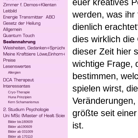
euer kreatives P
werden, was ihr f
dienlich erachte
dies wirklich di
dieser Zeit hier 
wichtige Frage, 
Allergien
bestimmen, welc
spielen wirst, di
Cryo-Therapie
Huna Prinzipien
Veränderungen, 
Kern Schamanismus
größte seit eine
Bilder bis180609
ist.
Bilder ab190609
Bilder ab 031009
Bilder ab 170110