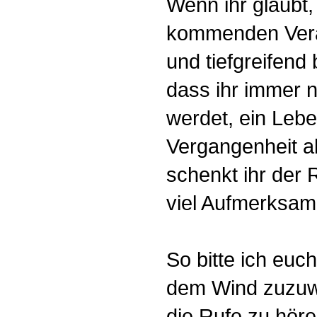
Wenn ihr glaubt,
kommenden Verä
und tiefgreifend 
dass ihr immer n
werdet, ein Lebe
Vergangenheit al
schenkt ihr der R
viel Aufmerksamk
So bitte ich euc
dem Wind zuzuw
die Rufe zu hör