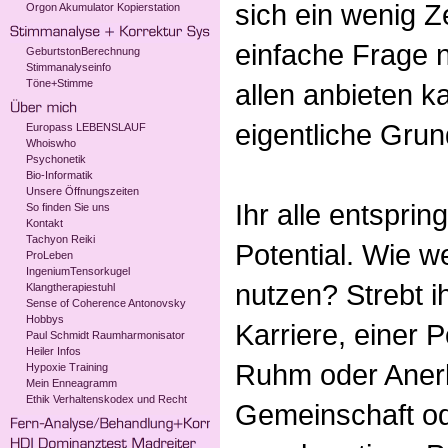
sich ein wenig Z
Orgon Akumulator Kopierstation
einfache Frage 
GeburtstonBerechnung
Stimmanalyseinfo
Töne+Stimme
allen anbieten 
eigentliche Grun
Europass LEBENSLAUF
Whoiswho
Psychonetik
Bio-Informatik
Unsere Öffnungszeiten
Ihr alle entspri
So finden Sie uns
Kontakt
Tachyon Reiki
Potential. Wie we
ProLeben
IngeniumTensorkugel
nutzen? Strebt i
Klangtherapiestuhl
Sense of Coherence Antonovsky
Hobbys
Karriere, einer 
Paul Schmidt Raumharmonisator
Heiler Infos
Ruhm oder Aner
Hypoxie Training
Mein Enneagramm
Ethik Verhaltenskodex und Recht
Gemeinschaft od