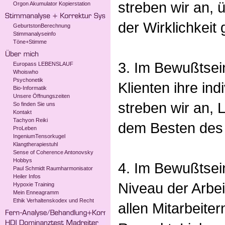
streben wir an, 
Orgon Akumulator Kopierstation
der Wirklichkeit 
GeburtstonBerechnung
Stimmanalyseinfo
Töne+Stimme
3. Im Bewußtsei
Europass LEBENSLAUF
Whoiswho
Psychonetik
Klienten ihre ind
Bio-Informatik
Unsere Öffnungszeiten
streben wir an, 
So finden Sie uns
Kontakt
Tachyon Reiki
dem Besten des
ProLeben
IngeniumTensorkugel
Klangtherapiestuhl
Sense of Coherence Antonovsky
Hobbys
4. Im Bewußtsein
Paul Schmidt Raumharmonisator
Heiler Infos
Niveau der Arbei
Hypoxie Training
Mein Enneagramm
Ethik Verhaltenskodex und Recht
allen Mitarbeite