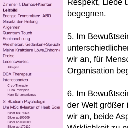
Respekt, Liebe u
begegnen.
5. Im Bewußtsei
unterschiedliche
wir an, für Men
Allergien
Organisation beg
Cryo-Therapie
Huna Prinzipien
6. Im Bewußtsein
Kern Schamanismus
der Welt größer i
Bilder bis180609
wir an, beide As
Bilder ab190609
Bilder ab 031009
Wirklichkeit zu n
Bilder ab 170110