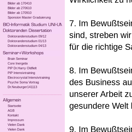
Bilder ab 170410
Bilder ab 270610
Bilder ab 170910
Sponsion Master Graduierung
7. Im Bewußtsei
sind, streben wir
Doktorandenstudium 09/12
Doktorandenstudium 01/13
für die richtige 
Doktorandenstudium 04/13
Brain Seminar
Core Inergetix
8. Im Bewußtsein
PIP Dr.Harry Oldfielt
PIP Intensivtraining
Electrocrystal Intensivtraining
des Business aus
Psyche Soma Vortrag
Dr.Neuburger141113
unserer Arbeit z
gesundere Welt 
Startseite
AGB
Kontakt
Impressum
Vielen Dank
9. Im Bewußtsein
Vielen Dank