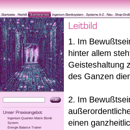
1. Im Bewußtsein
hinter allem steh
Geisteshaltung 
des Ganzen dien
2. Im Bewußtsei
außerordentlic
Ingenium Quanten Matrix Bionik
einen ganzheitl
System
Energie Balance Trainer