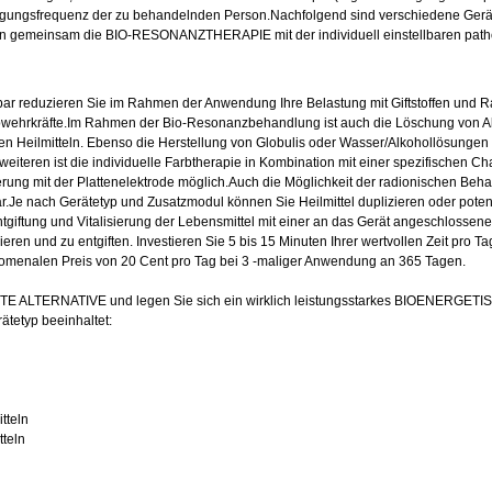
ngungsfrequenz der zu behandelnden Person.Nachfolgend sind verschiedene Geräte
n gemeinsam die BIO-RESONANZTHERAPIE mit der individuell einstellbaren path
ar reduzieren Sie im Rahmen der Anwendung Ihre Belastung mit Giftstoffen und Rad
 Abwehrkräfte.Im Rahmen der Bio-Resonanzbehandlung ist auch die Löschung von A
n Heilmitteln. Ebenso die Herstellung von Globulis oder Wasser/Alkohollösungen
eiteren ist die individuelle Farbtherapie in Kombination mit einer spezifischen
ung mit der Plattenelektrode möglich.Auch die Möglichkeit der radionischen Behandl
e nach Gerätetyp und Zusatzmodul können Sie Heilmittel duplizieren oder potenzi
tgiftung und Vitalisierung der Lebensmittel mit einer an das Gerät angeschlossen
isieren und zu entgiften. Investieren Sie 5 bis 15 Minuten Ihrer wertvollen Zeit pro T
nalen Preis von 20 Cent pro Tag bei 3 -maliger Anwendung an 365 Tagen.
E ALTERNATIVE und legen Sie sich ein wirklich leistungsstarkes BIOENERGE
tetyp beeinhaltet:
tteln
teln