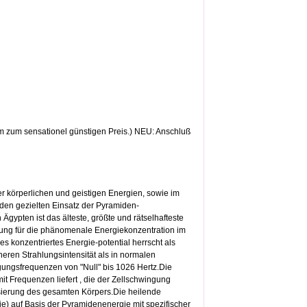
m zum sensationel günstigen Preis.) NEU: Anschluß
er körperlichen und geistigen Energien, sowie im
den gezielten Einsatz der Pyramiden-
ypten ist das älteste, größte und rätselhafteste
ung für die phänomenale Energiekonzentration im
 konzentriertes Energie-potential herrscht als
eren Strahlungsintensität als in normalen
gungsfrequenzen von "Null" bis 1026 Hertz.Die
t Frequenzen liefert , die der Zellschwingung
lisierung des gesamten Körpers.Die heilende
) auf Basis der Pyramidenenergie mit spezifischer