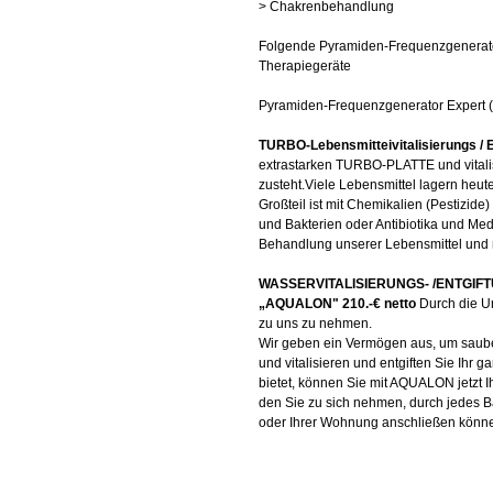
> Chakrenbehandlung
Folgende Pyramiden-Frequenzgenerator
Therapiegeräte
Pyramiden-Frequenzgenerator Expert (f
TURBO-Lebensmitteivitalisierungs / E
extrastarken TURBO-PLATTE und vitalis
zusteht.Viele Lebensmittel lagern heut
Großteil ist mit Chemikalien (Pestizid
und Bakterien oder Antibiotika und M
Behandlung unserer Lebensmittel und m
WASSERVITALISIERUNGS- /ENTGI
„AQUALON" 210.-€ netto
Durch die Um
zu uns zu nehmen.
Wir geben ein Vermögen aus, um saube
und vitalisieren und entgiften Sie Ihr
bietet, können Sie mit AQUALON jetzt Ih
den Sie zu sich nehmen, durch jedes B
oder Ihrer Wohnung anschließen könne