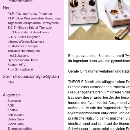
Photonenscanner
P.I.P. Poly Interferenz Photonen
P.I.P. Bilder Wasserwirbler Forschung
Tageslicht Vollspektrum Lichtsystem
E.C.T.- Electro Kristall Therapie
EEG Gerät der Spitzenklasse
G.D.V. Kirlian Diagnose
Infrarot Wärmebildkamera
Kristallreflex-Therapie
Terracell Hochfrequenz
med.Zulassung
Energiepyramiden Bioresonanz mit Pyra
HydroresonanzHome
für Ingenium dann wird die pyramidene
Scaner-HRV
Profi Schröpfgerät
Geräte für Naturheilverfahren und Rad
THEORIE Bereits die altägyptischen Pri
Infos
Dienste einer umfassenden Präventivme
Frequenzgeneratoren, um unsere Vitalit
Bauwerk dieser Erde, bei der der bes
Startseite
Inneren der Pyramide ist .Ausgehend v
AGB
außerhalb, wurde der "superstarke Pyr
Kontakt
Pyramidenmodellen entwickelt .Von der
Impressum
praktische Nutzung der kosmischen Bio-
Vielen Dank
identisch sind und somit auf die Eigen
Vielen Dank
Energeticmedizin
Schwingung ist angezeigt bei vielen E