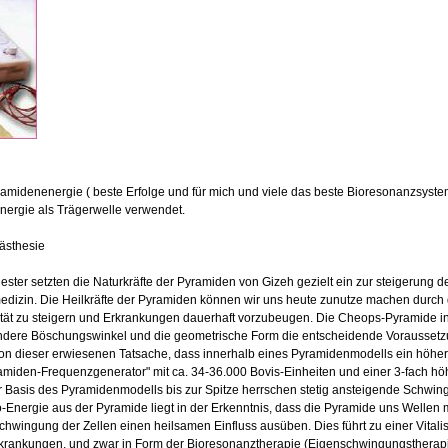
midenenergie ( beste Erfolge und für mich und viele das beste Bioresonanzsyste
nergie als Trägerwelle verwendet.
iästhesie
ester setzten die Naturkräfte der Pyramiden von Gizeh gezielt ein zur steigerung d
dizin. Die Heilkräfte der Pyramiden können wir uns heute zunutze machen durch 
ät zu steigern und Erkrankungen dauerhaft vorzubeugen. Die Cheops-Pyramide in Äg
ondere Böschungswinkel und die geometrische Form die entscheidende Voraussetz
on dieser erwiesenen Tatsache, dass innerhalb eines Pyramidenmodells ein höheres
amiden-Frequenzgenerator" mit ca. 34-36.000 Bovis-Einheiten und einer 3-fach höh
 Basis des Pyramidenmodells bis zur Spitze herrschen stetig ansteigende Schwin
Energie aus der Pyramide liegt in der Erkenntnis, dass die Pyramide uns Wellen mi
schwingung der Zellen einen heilsamen Einfluss ausüben. Dies führt zu einer Vita
rkrankungen, und zwar in Form der Bioresonanztherapie (Eigenschwingungstherapie