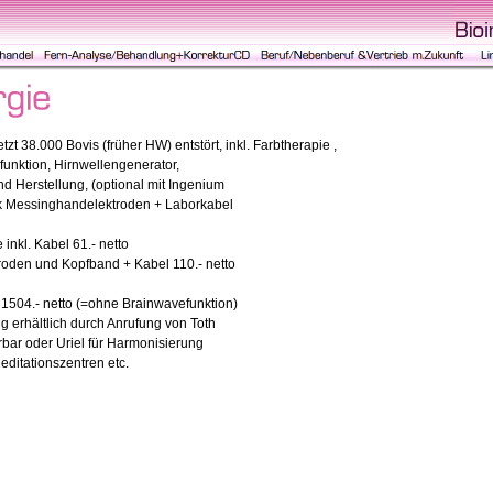
zt 38.000 Bovis (früher HW) entstört, inkl. Farbtherapie ,
dfunktion, Hirnwellengenerator,
 Herstellung, (optional mit Ingenium
ck Messinghandelektroden + Laborkabel
inkl. Kabel 61.- netto
roden und Kopfband + Kabel 110.- netto
 1504.- netto (=ohne Brainwavefunktion)
ung erhältlich durch Anrufung von Toth
erbar oder Uriel für Harmonisierung
editationszentren etc.