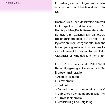
Vielen Dank
Einstellung der pathologischen Schwi
Anwendungsmöglichkeiten, denen alle
ist.
Nachweislich über Messkreise ermittelb
Ihr Energielevel und damit auch Ihre
Homöopathika, Bachblüten oder andere
Benutzers zur täglichen Einnahme.Desw
Resonanztherapie oder der Energetisier
Pyramiden-Frequenzgenerator machbar.J
kostengünstig auffüllen können.Eine En
die Lebensmittel in kurzer Zeit zu vital
GESUNDHEIT.Und das zu einem phänome
IE GERÄTE:Nutzen Sie die PREISWERT
Behandlungsmöglichkeiten je nach Gerä
Bioresonanztherapie
> Allergielöschung
> Farbtherapie
> Radionik
> Potenzieren von homöopathischen Mi
> Duplizieren von homöopathischen Mit
> Hirnwellentherapie
> Vitalisierung und Entgiftung