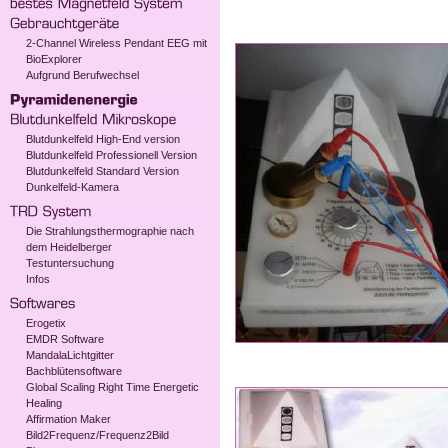
2-Channel Wireless Pendant EEG mit
BioExplorer
Aufgrund Berufwechsel
Blutdunkelfeld High-End version
Blutdunkelfeld Professionell Version
Blutdunkelfeld Standard Version
Dunkelfeld-Kamera
Die Strahlungsthermographie nach
dem Heidelberger
Testuntersuchung
Infos
Erogetix
EMDR Software
MandalaLichtgitter
Bachblütensoftware
Global Scaling Right Time Energetic
Healing
Affirmation Maker
Bild2Frequenz/Frequenz2Bild