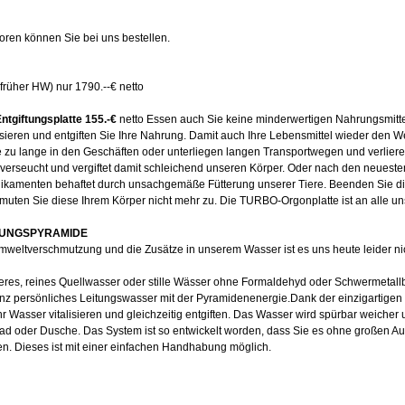
en können Sie bei uns bestellen.
rüher HW) nur 1790.--€ netto
ntgiftungsplatte 155.-€
netto Essen auch Sie keine minderwertigen Nahrungsmitte
ieren und entgiften Sie Ihre Nahrung. Damit auch Ihre Lebensmittel wieder den We
e zu lange in den Geschäften oder unterliegen langen Transportwegen und verlieren
e) verseucht und vergiftet damit schleichend unseren Körper. Oder nach den neueste
edikamenten behaftet durch unsachgemäße Fütterung unserer Tiere. Beenden Sie
uten Sie diese Ihrem Körper nicht mehr zu. Die TURBO-Orgonplatte ist an alle u
FTUNGSPYRAMIDE
weltverschmutzung und die Zusätze in unserem Wasser ist es uns heute leider ni
res, reines Quellwasser oder stille Wässer ohne Formaldehyd oder Schwermetall
 ganz persönliches Leitungswasser mit der Pyramidenenergie.Dank der einzigartige
r Wasser vitalisieren und gleichzeitig entgiften. Das Wasser wird spürbar weicher u
ad oder Dusche. Das System ist so entwickelt worden, dass Sie es ohne großen A
n. Dieses ist mit einer einfachen Handhabung möglich.