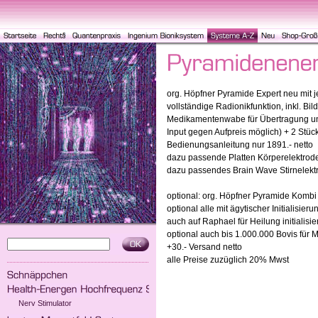
org. Höpfner Pyramide Expert neu mit jet
vollständige Radionikfunktion, inkl. Bil
Medikamentenwabe für Übertragung und
Input gegen Aufpreis möglich) + 2 Stü
Bedienungsanleitung nur 1891.- netto
dazu passende Platten Körperelektrode 
dazu passendes Brain Wave Stirnelekt
optional: org. Höpfner Pyramide Kombi
optional alle mit ägytischer Initialisier
auch auf Raphael für Heilung initialisi
optional auch bis 1.000.000 Bovis für M
+30.- Versand netto
alle Preise zuzüglich 20% Mwst
Nerv Stimulator