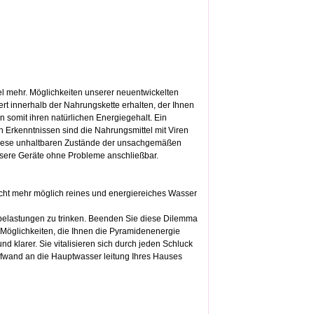
l mehr. Möglichkeiten unserer neuentwickelten
rt innerhalb der Nahrungskette erhalten, der Ihnen
 somit ihren natürlichen Energiegehalt. Ein
n Erkenntnissen sind die Nahrungsmittel mit Viren
 diese unhaltbaren Zustände der unsachgemäßen
nsere Geräte ohne Probleme anschließbar.
cht mehr möglich reines und energiereiches Wasser
belastungen zu trinken. Beenden Sie diese Dilemma
n Möglichkeiten, die Ihnen die Pyramidenenergie
nd klarer. Sie vitalisieren sich durch jeden Schluck
ufwand an die Hauptwasser leitung Ihres Hauses