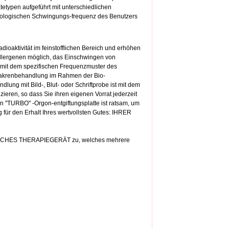
typen aufgeführt mit unterschiedlichen
ologischen Schwingungs-frequenz des Benutzers
ioaktivität im feinstofflichen Bereich und erhöhen
llergenen möglich, das Einschwingen von
 mit dem spezifischen Frequenzmuster des
 Chakrenbehandlung im Rahmen der Bio-
ung mit Bild-, Blut- oder Schriftprobe ist mit dem
eren, so dass Sie ihren eigenen Vorrat jederzeit
en "TURBO" -Orgon-entgiftungsplatte ist ratsam, um
ag für den Erhalt Ihres wertvollsten Gutes: IHRER
TISCHES THERAPIEGERÄT zu, welches mehrere