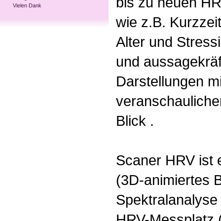
bis zu neuen HR
Vielen Dank
wie z.B. Kurzzei
Alter und Stress
und aussagekräft
Darstellungen m
veranschauliche
Blick .
Scaner HRV ist
(3D-animiertes B
Spektralanalyse
HRV-Messplatz (