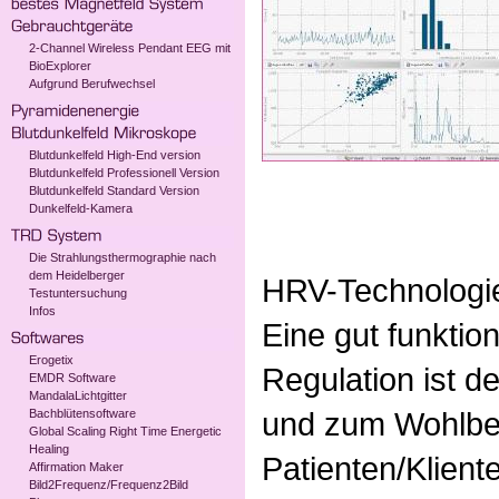
2-Channel Wireless Pendant EEG mit
BioExplorer
Aufgrund Berufwechsel
Blutdunkelfeld High-End version
Blutdunkelfeld Professionell Version
Blutdunkelfeld Standard Version
Dunkelfeld-Kamera
Die Strahlungsthermographie nach
dem Heidelberger
HRV-Technologie
Testuntersuchung
Infos
Eine gut funktio
Erogetix
Regulation ist d
EMDR Software
MandalaLichtgitter
und zum Wohlbef
Bachblütensoftware
Global Scaling Right Time Energetic
Healing
Patienten/Klien
Affirmation Maker
Bild2Frequenz/Frequenz2Bild