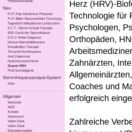
Herz (HRV)-Biof
Photonenscanner
Technologie für 
P.I.P. Poly Interferenz Photonen
P.I.P. Bilder Wasserwirbler Forschung
Tageslicht Vollspektrum Lichtsystem
Psychologen, Ps
E.C.T.- Electro Kristall Therapie
EEG Gerät der Spitzenklasse
Orthopäden, HN
G.D.V. Kirlian Diagnose
Infrarot Wärmebildkamera
Kristallreflex-Therapie
Arbeitsmedizine
Terracell Hochfrequenz
med.Zulassung
Zahnärzten, Inte
HydroresonanzHome
Scaner-HRV
Profi Schröpfgerät
Allgemeinärzten
Coaches und Ma
Infos
erfolgreich einge
Startseite
AGB
Kontakt
Impressum
Zahlreiche Verb
Vielen Dank
Vielen Dank
Energeticmedizin