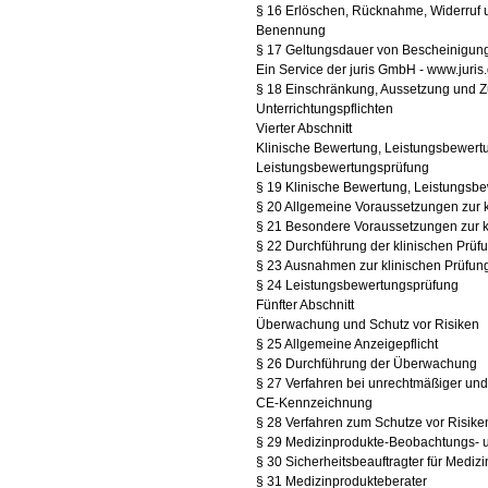
§ 16 Erlöschen, Rücknahme, Widerruf 
Benennung
§ 17 Geltungsdauer von Bescheinigung
Ein Service der juris GmbH - www.juris.
§ 18 Einschränkung, Aussetzung und 
Unterrichtungspflichten
Vierter Abschnitt
Klinische Bewertung, Leistungsbewertu
Leistungsbewertungsprüfung
§ 19 Klinische Bewertung, Leistungsb
§ 20 Allgemeine Voraussetzungen zur k
§ 21 Besondere Voraussetzungen zur k
§ 22 Durchführung der klinischen Prüf
§ 23 Ausnahmen zur klinischen Prüfun
§ 24 Leistungsbewertungsprüfung
Fünfter Abschnitt
Überwachung und Schutz vor Risiken
§ 25 Allgemeine Anzeigepflicht
§ 26 Durchführung der Überwachung
§ 27 Verfahren bei unrechtmäßiger und
CE-Kennzeichnung
§ 28 Verfahren zum Schutze vor Risike
§ 29 Medizinprodukte-Beobachtungs- 
§ 30 Sicherheitsbeauftragter für Mediz
§ 31 Medizinprodukteberater