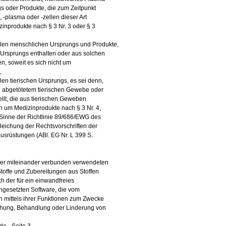
s oder Produkte, die zum Zeitpunkt
 -plasma oder -zellen dieser Art
zinprodukte nach § 3 Nr. 3 oder § 3
llen menschlichen Ursprungs und Produkte,
Ursprungs enthalten oder aus solchen
 soweit es sich nicht um
,
en tierischen Ursprungs, es sei denn,
n abgetötetem tierischen Gewebe oder
llt, die aus tierischen Geweben
 um Medizinprodukte nach § 3 Nr. 4,
Sinne der Richtlinie 89/686/EWG des
eichung der Rechtsvorschriften der
ausrüstungen (ABl. EG Nr. L 399 S.
oder miteinander verbunden verwendeten
Stoffe und Zubereitungen aus Stoffen
h der für ein einwandfreies
ngesetzten Software, die vom
 mittels ihrer Funktionen zum Zwecke
chung, Behandlung oder Linderung von