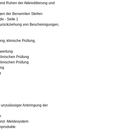
und Ruhen der Akkreditierung und
en der Benannten Stellen
de - Seite 1
Zurückziehung von Bescheinigungen,
ng, klinische Prüfung,
ewertung
linischen Prüfung
linischen Prüfung
ung
g
 unzulässiger Anbringung der
n
und -Meldesystem
inprodukte