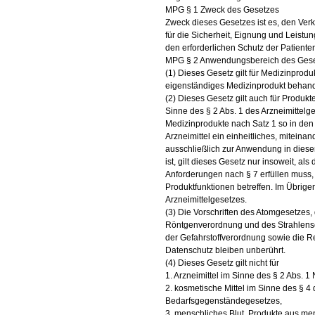
MPG § 1 Zweck des Gesetzes
Zweck dieses Gesetzes ist es, den Ver
für die Sicherheit, Eignung und Leist
den erforderlichen Schutz der Patiente
MPG § 2 Anwendungsbereich des Ges
(1) Dieses Gesetz gilt für Medizinprod
eigenständiges Medizinprodukt behand
(2) Dieses Gesetz gilt auch für Produkte
Sinne des § 2 Abs. 1 des Arzneimittelg
Medizinprodukte nach Satz 1 so in den
Arzneimittel ein einheitliches, mitein
ausschließlich zur Anwendung in dies
ist, gilt dieses Gesetz nur insoweit, a
Anforderungen nach § 7 erfüllen muss,
Produktfunktionen betreffen. Im Übrigen
Arzneimittelgesetzes.
(3) Die Vorschriften des Atomgesetzes,
Röntgenverordnung und des Strahlens
der Gefahrstoffverordnung sowie die R
Datenschutz bleiben unberührt.
(4) Dieses Gesetz gilt nicht für
1. Arzneimittel im Sinne des § 2 Abs. 1 
2. kosmetische Mittel im Sinne des § 4
Bedarfsgegenständegesetzes,
3. menschliches Blut, Produkte aus m