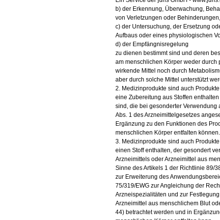
Ein Service der juris GmbH - www.juris.
b) der Erkennung, Überwachung, Beha
von Verletzungen oder Behinderungen
c) der Untersuchung, der Ersetzung o
Aufbaus oder eines physiologischen V
d) der Empfängnisregelung
zu dienen bestimmt sind und deren b
am menschlichen Körper weder durch 
wirkende Mittel noch durch Metabolism
aber durch solche Mittel unterstützt we
2. Medizinprodukte sind auch Produkte
eine Zubereitung aus Stoffen enthalten
sind, die bei gesonderter Verwendung a
Abs. 1 des Arzneimittelgesetzes ange
Ergänzung zu den Funktionen des Prod
menschlichen Körper entfalten können.
3. Medizinprodukte sind auch Produkte
einen Stoff enthalten, der gesondert ve
Arzneimittels oder Arzneimittel aus me
Sinne des Artikels 1 der Richtlinie 8
zur Erweiterung des Anwendungsbereic
75/319/EWG zur Angleichung der Recht
Arzneispezialitäten und zur Festlegung
Arzneimittel aus menschlichem Blut ode
44) betrachtet werden und in Ergänzun