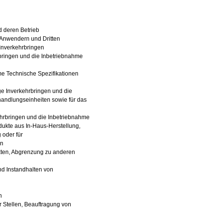
 deren Betrieb
 Anwendern und Dritten
 Inverkehrbringen
bringen und die Inbetriebnahme
e Technische Spezifikationen
ge Inverkehrbringen und die
andlungseinheiten sowie für das
kehrbringen und die Inbetriebnahme
ukte aus In-Haus-Herstellung,
 oder für
en
kten, Abgrenzung zu anderen
nd Instandhalten von
n
Stellen, Beauftragung von