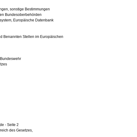
ngen, sonstige Bestimmungen
chen Bundesoberbehörden
ssystem, Europäische Datenbank
d Benannten Stellen im Europäischen
r Bundeswehr
tzes
de - Seite 2
reich des Gesetzes,