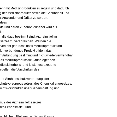
kehr mit Medizinprodukten zu regeln und dadurch
ung der Medizinprodukte sowie die Gesundheit und
n, Anwender und Dritter zu sorgen.
etzes
ukte und deren Zubehör. Zubehör wird als
elt.
, die dazu bestimmt sind, Arzneimittel im
esetzes zu verabreichen. Werden die
 Verkehr gebracht, dass Medizinprodukt und
ander verbundenes Produkt bilden, das
er Verbindung bestimmt und nicht wiederverwendbar
ls das Medizinprodukt die Grundlegenden
 die sicherheits- und leistungsbezogene
 gelten die Vorschriften des
 der Strahlenschutzverordnung, der
chutzvorsorgegesetzes, des Chemikaliengesetzes,
echtsvorschriften über Geheimhaltung und
Nr. 2 des Arzneimittelgesetzes,
 des Lebensmittel- und
enschlichem Blut, menschliches Plasma