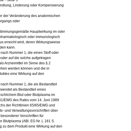
de - Seite 3
ndlung, Linderung oder Kompensierung
,
der der Veränderung des anatomischen
organgs oder
estimmungsgemäße Hauptwirkung im oder
pharmakologisch oder immunologisch
us erreicht wird, deren Wirkungsweise
rden kann.
 nach Nummer 1, die einen Stoff oder
 oder auf die solche aufgetragen
ls Arzneimittel im Sinne des § 2
sehen werden können und die in
uktes eine Wirkung auf den
 nach Nummer 1, die als Bestandteil
rwendet als Bestandteil eines
nschlichem Blut oder Blutplasma im
9/381/EWG des Rates vom 14. Juni 1989
hs der Richtlinien 65/65/EWG und
s- und Verwaltungsvorschriften über
 besonderer Vorschriften für
r Blutplasma (ABl. EG Nr. L 181 S.
g zu dem Produkt eine Wirkung auf den