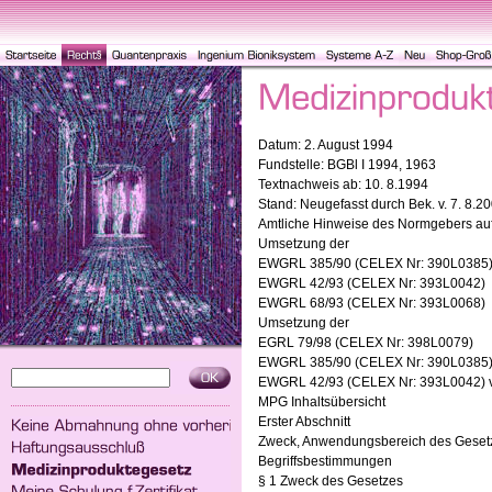
Datum: 2. August 1994
Fundstelle: BGBl I 1994, 1963
Textnachweis ab: 10. 8.1994
Stand: Neugefasst durch Bek. v. 7. 8.2
Amtliche Hinweise des Normgebers au
Umsetzung der
EWGRL 385/90 (CELEX Nr: 390L0385
EWGRL 42/93 (CELEX Nr: 393L0042)
EWGRL 68/93 (CELEX Nr: 393L0068)
Umsetzung der
EGRL 79/98 (CELEX Nr: 398L0079)
EWGRL 385/90 (CELEX Nr: 390L0385
EWGRL 42/93 (CELEX Nr: 393L0042) vgl
MPG Inhaltsübersicht
Erster Abschnitt
Zweck, Anwendungsbereich des Geset
Begriffsbestimmungen
§ 1 Zweck des Gesetzes