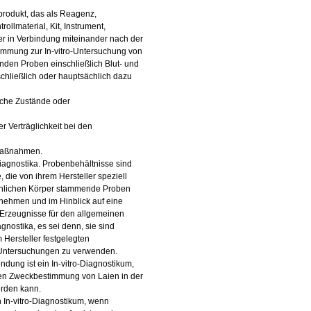
nprodukt, das als Reagenz,
ollmaterial, Kit, Instrument,
er in Verbindung miteinander nach der
immung zur In-vitro-Untersuchung von
en Proben einschließlich Blut- und
hließlich oder hauptsächlich dazu
sche Zustände oder
r Verträglichkeit bei den
 Maßnahmen.
Diagnostika. Probenbehältnisse sind
, die von ihrem Hersteller speziell
chlichen Körper stammende Proben
nehmen und im Hinblick auf eine
 Erzeugnisse für den allgemeinen
agnostika, es sei denn, sie sind
 Hersteller festgelegten
o-Untersuchungen zu verwenden.
ndung ist ein In-vitro-Diagnostikum,
ten Zweckbestimmung von Laien in der
rden kann.
n In-vitro-Diagnostikum, wenn