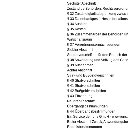
Sechster Abschnitt
Zuständige Behörden, Rechtsverordnu
§ 32 Zuständigkeitsabgrenzung zwis
§ 33 Datenbankgestütztes Information
§ 34 Ausfuhr
§ 35 Kosten
§ 36 Zusammenarbeit der Behörden un
Wirtschaftsraum
§ 37 Verordnungsermächtigungen
Siebter Abschnitt
Sondervorschriften für den Bereich de
§ 38 Anwendung und Vollzug des Gese
§ 39 Ausnahmen
Achter Abschnitt
Straf- und Bußgeldvorschriften
§ 40 Strafvorschriften
§ 41 Strafvorschriften
§ 42 Bußgeldvorschriften
§ 43 Einziehung
Neunter Abschnitt
Übergangsbestimmungen
§ 44 Übergangsbestimmungen
Ein Service der juris GmbH - www.juris.
Erster Abschnitt Zweck, Anwendungsbe
Begriffsbestimmungen