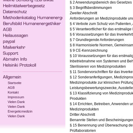
§ 2 Anwendungsbereich des Gesetzes
§ 3 Begriffsbestimmungen
Zweiter Abschnitt
Anforderungen an Medizinprodukte und
§ 4 Verbote zum Schutz von Patienten,
§ 5 Verantwortlicher für das erstmalige
§ 6 Voraussetzungen für das Inverkehr
§ 7 Grundlegende Anforderungen
§ 8 Harmonisierte Normen, Gemeinsam
§ 9 CE-Kennzeichnung
§ 10 Voraussetzungen für das erstmali
Inbetriebnahme von Systemen und Beh
Sterilisieren von Medizinprodukten
§ 11 Sondervorschriften für das Inver
§ 12 Sonderanfertigungen, Medizinprod
Medizinprodukte zur klinischen Prüfung
Startseite
AGB
Leistungsbewertungszwecke, Ausstell
Kontakt
§ 13 Klassifizierung von Medizinprodu
Impressum
Produkten
Vielen Dank
§ 14 Errichten, Betreiben, Anwenden u
Vielen Dank
Medizinprodukten
Energeticmedizin
Dritter Abschnitt
Vielen Dank
Benannte Stellen und Bescheinigunge
§ 15 Benennung und Überwachung der 
Prüflaboratorien