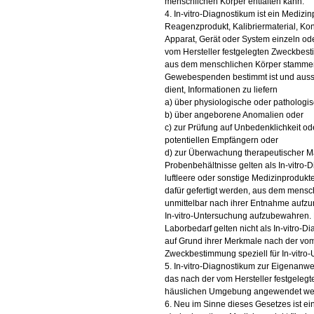
menschlichen Körper entfalten kann.
4. In-vitro-Diagnostikum ist ein Medizi
Reagenzprodukt, Kalibriermaterial, Kontr
Apparat, Gerät oder System einzeln od
vom Hersteller festgelegten Zweckbest
aus dem menschlichen Körper stammend
Gewebespenden bestimmt ist und aussc
dient, Informationen zu liefern
a) über physiologische oder pathologi
b) über angeborene Anomalien oder
c) zur Prüfung auf Unbedenklichkeit ode
potentiellen Empfängern oder
d) zur Überwachung therapeutischer
Probenbehältnisse gelten als In-vitro-
luftleere oder sonstige Medizinprodukte
dafür gefertigt werden, aus dem mens
unmittelbar nach ihrer Entnahme aufzu
In-vitro-Untersuchung aufzubewahren.
Laborbedarf gelten nicht als In-vitro-Di
auf Grund ihrer Merkmale nach der vom
Zweckbestimmung speziell für In-vitr
5. In-vitro-Diagnostikum zur Eigenanwe
das nach der vom Hersteller festgeleg
häuslichen Umgebung angewendet we
6. Neu im Sinne dieses Gesetzes ist ei