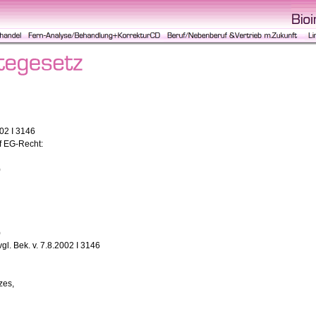
002 I 3146
f EG-Recht:
)
)
. Bek. v. 7.8.2002 I 3146
zes,