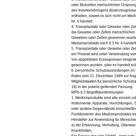
oder Blutzellen menschlichen Ursprung
des Inverkehrbringens Bluterzeugnisse,
enthalten, soweit es sich nicht um Medi
Nr. 4 handelt,
4. Transplantate oder Gewebe oder Ze
die Gewebe oder Zellen menschlichen 
Geweben oder Zellen gewonnen wurden,
Medizinprodukte nach § 3 Nr. 4 handelt
5. Transplantate oder Gewebe oder Zell
ein Produkt wird unter Verwendung vo
von abgetöteten Erzeugnissen hergeste
gewonnen wurden, oder es handelt sich
6. persönliche Schutzausrüstungen im 
Rates vom 21. Dezember 1989 zur Angl
Mitgliedstaaten für persönliche Schutz
18) in der jeweils geltenden Fassung.
MPG § 3 Begriffsbestimmungen
1. Medizinprodukte sind alle einzeln 
Instrumente, Apparate, Vorrichtungen, 
oder andere Gegenstände einschließlic
Funktionieren des Medizinproduktes ei
Hersteller zur Anwendung für Menschen
a) der Erkennung, Verhütung, Überwa
Krankheiten,