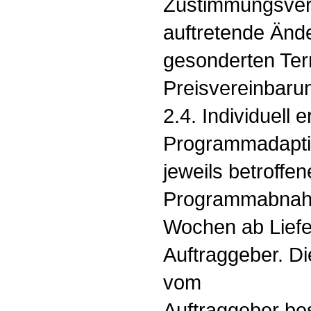
Zustimmungsver
auftretende Än
gesonderten Ter
Preisvereinbaru
2.4. Individuell 
Programmadaptie
jeweils betroff
Programmabnahm
Wochen ab Liefe
Auftraggeber. Di
vom
Auftraggeber bes