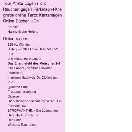
Körbler
Harmonische Heilung
528 Hz Wunder
Solfeggio 396 417 528 639 741 852
963
one minute cure cancer
Das Energiefeld des Menschen1-4
Criss Angel von Strassenwalze
überrollt :-)
Ingenium Nachweis Dr. Oldfield mit
PIP
Quanten Filme
Frequenzforschung
Diverse
Die 5 Biologischen Naturgesetze - Ein
Film von Dav
STROPHANTHIN - Die Lösung des
Herzinfarkt Problems
Der Code
Weisses Rauschen