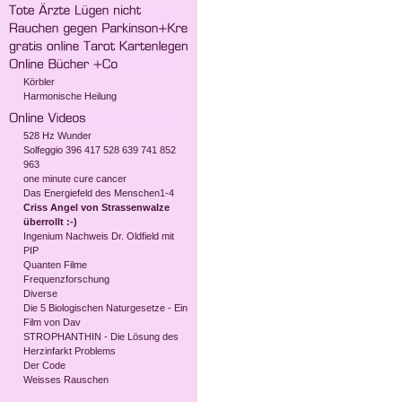
Körbler
Harmonische Heilung
528 Hz Wunder
Solfeggio 396 417 528 639 741 852
963
one minute cure cancer
Das Energiefeld des Menschen1-4
Criss Angel von Strassenwalze
überrollt :-)
Ingenium Nachweis Dr. Oldfield mit
PIP
Quanten Filme
Frequenzforschung
Diverse
Die 5 Biologischen Naturgesetze - Ein
Film von Dav
STROPHANTHIN - Die Lösung des
Herzinfarkt Problems
Der Code
Weisses Rauschen